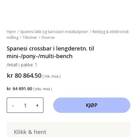
Hjem
/
Spanesi lakk og karosseri installasjoner
/
Rettejig & elektronisk
måling
/
Tilbehør
/
Diverse
Spanesi crossbar i lengderetn. til
mini-/pony-/multi-bench
Antall i pakke:
1
kr
80 864.50
( ink. mva )
kr
64 691.60
( eks. mva )
Spanesi
-
+
KJØP
crossbar
i
lengderetn.
til
Klikk & hent