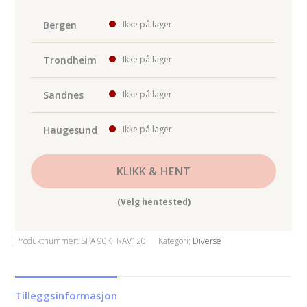
mini-/pony-/multi-
bench
Bergen
Ikke på lager
antall
Trondheim
Ikke på lager
Sandnes
Ikke på lager
Haugesund
Ikke på lager
KLIKK & HENT
(Velg hentested)
Produktnummer:
SPA 90KTRAV120
Kategori:
Diverse
Tilleggsinformasjon