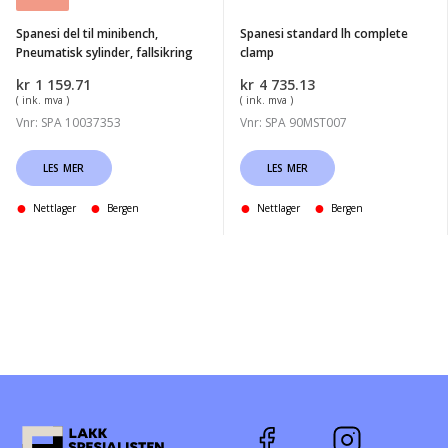
fallsikring
Spanesi del til minibench,
Spanesi standard lh complete
Pneumatisk sylinder, fallsikring
clamp
kr
1 159.71
kr
4 735.13
( ink. mva )
( ink. mva )
Vnr: SPA 10037353
Vnr: SPA 90MST007
LES MER
LES MER
Nettlager
Bergen
Nettlager
Bergen