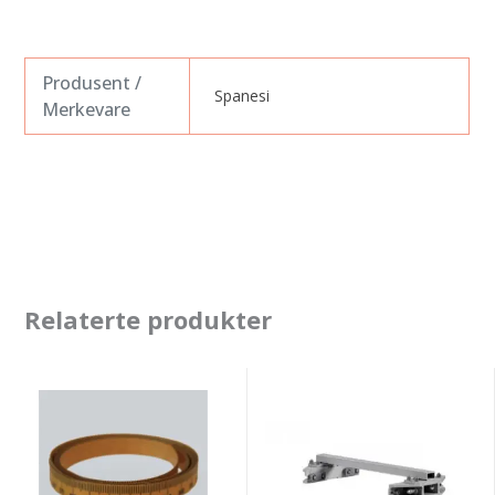
Produsent /
Spanesi
Merkevare
Relaterte produkter
Spanesi
Spanesi
målebånd
adapter
til
for
jig
trekketårn