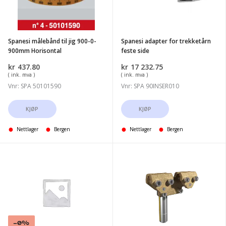
900-
feste
0-
side
900mm
Spanesi målebånd til jig 900-0-
Spanesi adapter for trekketårn
Horisontal
900mm Horisontal
feste side
kr
437.80
kr
17 232.75
( ink. mva )
( ink. mva )
Vnr: SPA 50101590
Vnr: SPA 90INSER010
KJØP
KJØP
Nettlager
Bergen
Nettlager
Bergen
Spanesi
Spanesi
del
standard
til
lh
minibench,
complete
Pneumatisk
clamp
sylinder,
-0%