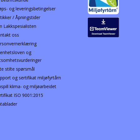
øps- og leveringsbetingelser
tikker / Åpningstider
 Lakkspesialisten
ntakt oss
rsonvernerklæring
enhetsloven og
tsomhetsvurderinger
te stilte spørsmål
pport og sertifikat miljøfyrtårn
nspill klima- og miljøarbeidet
rtifikat ISO 9001:2015
tablader