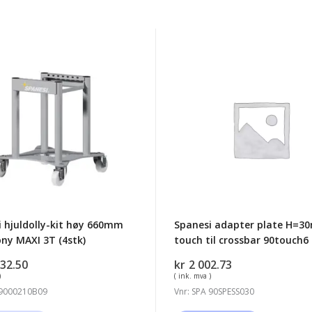
i
Spanesi
ly-
adapter
plate
H=30mm
m
touch
ony
til
crossbar
90touch6
 hjuldolly-kit høy 660mm
Spanesi adapter plate H=
ny MAXI 3T (4stk)
touch til crossbar 90touch6
932.50
kr
2 002.73
)
( ink. mva )
 9000210B09
Vnr: SPA 90SPESS030