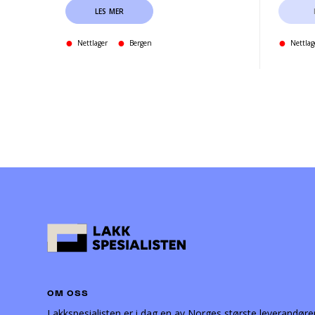
LES MER
Nettlager
Bergen
Nettlag
OM OSS
Lakkspesialisten er i dag en av Norges største leverandøre