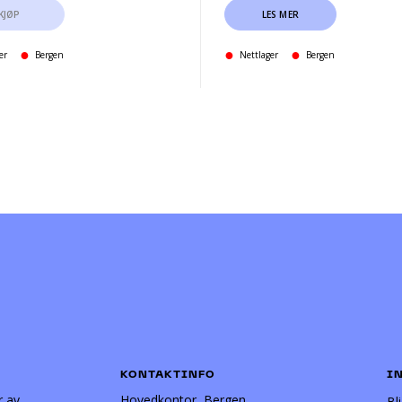
KJØP
LES MER
er
Bergen
Nettlager
Bergen
KONTAKTINFO
I
r av
Hovedkontor, Bergen
Bl