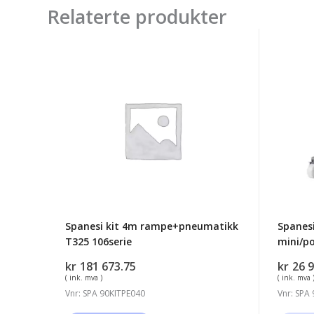
Relaterte produkter
Spanesi
Spanes
kit
hjuldol
4m
kit
rampe+pneumatikk
høy
T325
660m
106serie
mini/p
MAXI
3T
(4stk)
Spanesi kit 4m rampe+pneumatikk
Spanesi
T325 106serie
mini/po
kr
181 673.75
kr
26 
( ink. mva )
( ink. mva 
Vnr: SPA 90KITPE040
Vnr: SPA