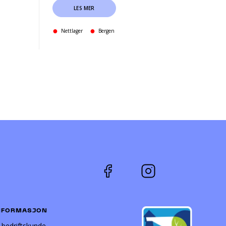
LES MER
Nettlager
Bergen
NFORMASJON
i bedriftskunde