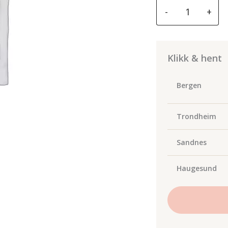
Spanesi
-
+
bussning
35/39
H40
FB1
Klikk & hent
3540
antall
Bergen
Trondheim
Sandnes
Haugesund