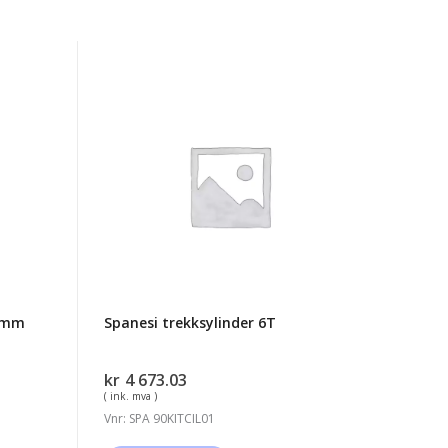
Spanesi
trekksylinder
6T
30mm
Spanesi trekksylinder 6T
kr
4 673.03
( ink. mva )
Vnr: SPA 90KITCIL01