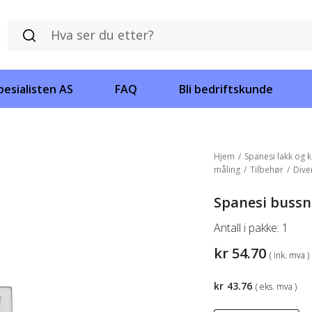
esialisten AS
FAQ
Bli bedriftskunde
Hjem
/
Spanesi lakk og k
måling
/
Tilbehør
/
Dive
Spanesi bussn
Antall i pakke:
1
kr
54.70
( ink. mva )
kr
43.76
( eks. mva )