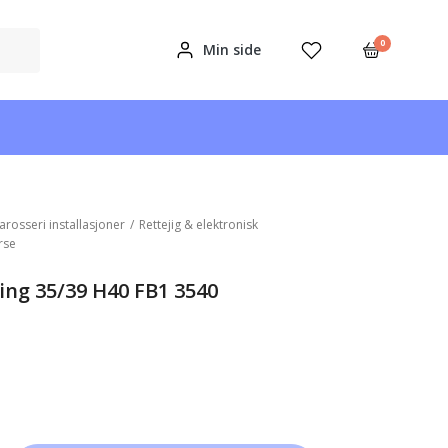
0
Min side
arosseri installasjoner
/
Rettejig & elektronisk
rse
ing 35/39 H40 FB1 3540