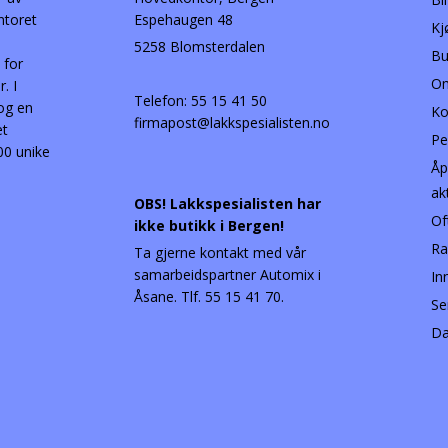
ntoret
Espehaugen 48
Kj
5258 Blomsterdalen
Bu
 for
Om
. I
Telefon:
55 15 41 50
 og en
Ko
firmapost@lakkspesialisten.no
et
Pe
00 unike
Åp
ak
OBS! Lakkspesialisten har
Of
ikke butikk i Bergen!
Ra
Ta gjerne kontakt med vår
samarbeidspartner Automix i
In
Åsane. Tlf. 55 15 41 70.
Se
Da