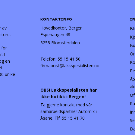
KONTAKTINFO
I
r av
Hovedkontor, Bergen
Bl
ntoret
Espehaugen 48
Kj
5258 Blomsterdalen
Bu
 for
Om
. I
Telefon:
55 15 41 50
 og en
Ko
firmapost@lakkspesialisten.no
et
Pe
00 unike
Åp
ak
OBS! Lakkspesialisten har
Of
ikke butikk i Bergen!
Ra
Ta gjerne kontakt med vår
samarbeidspartner Automix i
In
Åsane. Tlf. 55 15 41 70.
Se
Da