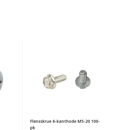
Flensskrue
6-
kanthode
M5-
20
100-
pk
Flensskrue 6-kanthode M5-20 100-
pk