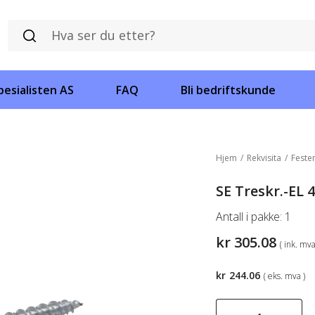
esialisten AS
FAQ
Bli bedriftskunde
Hjem
/
Rekvisita
/
Feste
SE Treskr.-EL 
Antall i pakke:
1
kr
305.08
( ink. mva
kr
244.06
( eks. mva )
SE