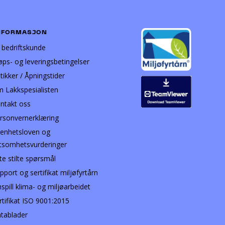
NFORMASJON
i bedriftskunde
øps- og leveringsbetingelser
tikker / Åpningstider
 Lakkspesialisten
ntakt oss
rsonvernerklæring
enhetsloven og
tsomhetsvurderinger
te stilte spørsmål
pport og sertifikat miljøfyrtårn
nspill klima- og miljøarbeidet
rtifikat ISO 9001:2015
tablader