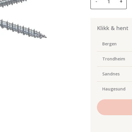
-
+
Treskr.-
EL
4x50/32
T20
Klikk & hent
Stammefres
(200)
Bergen
antall
Trondheim
Sandnes
Haugesund