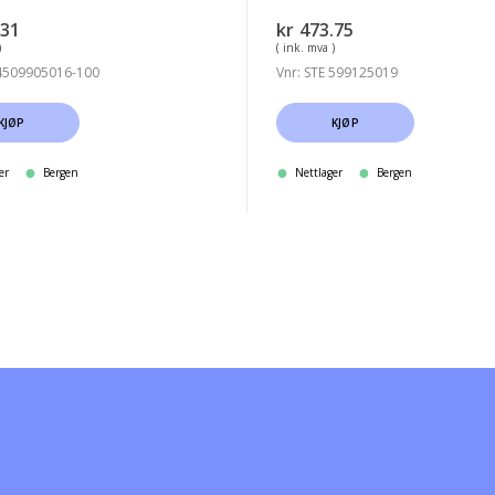
.31
kr
473.75
)
( ink. mva )
 4509905016-100
Vnr: STE 599125019
KJØP
KJØP
er
Bergen
Nettlager
Bergen