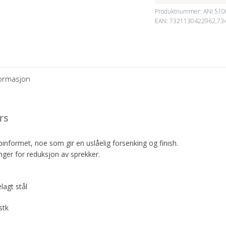
Produktnummer:
ANI 510
EAN: 7321130422962,73
formasjon
rs
informet, noe som gir en uslåelig forsenking og finish.
ger for reduksjon av sprekker.
lagt stål
stk