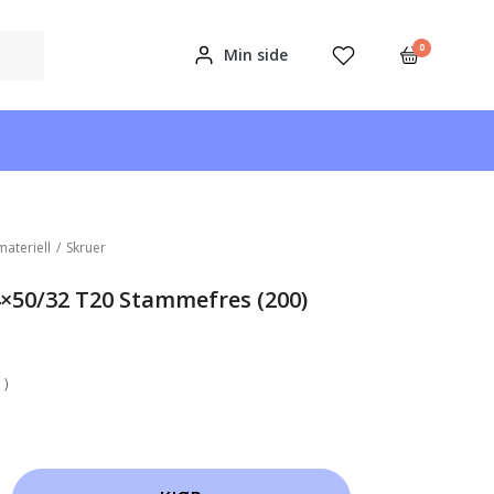
0
Min side
materiell
/
Skruer
4×50/32 T20 Stammefres (200)
 )