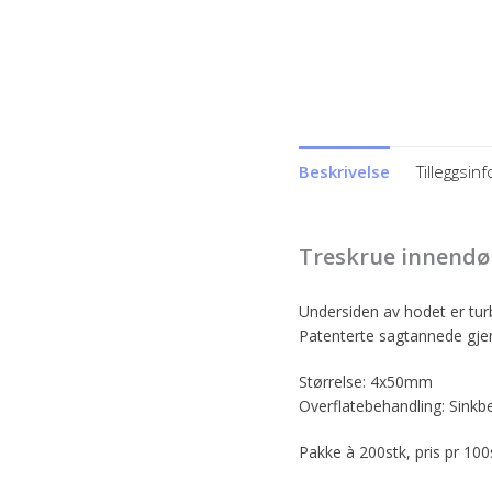
Beskrivelse
Tilleggsin
Treskrue innendø
Undersiden av hodet er turb
Patenterte sagtannede gjen
Størrelse: 4x50mm
Overflatebehandling: Sinkbe
Pakke à 200stk, pris pr 100