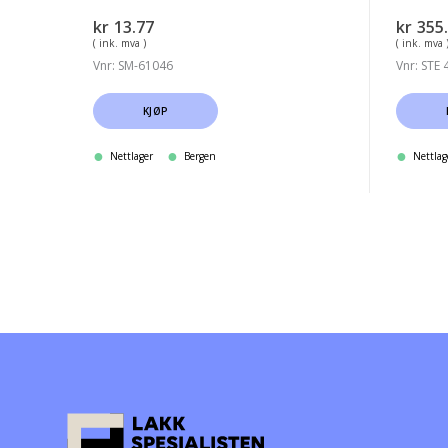
kr
13.77
kr
355
( ink. mva )
( ink. mva 
Vnr: SM-61046
Vnr: STE
KJØP
Nettlager
Bergen
Nettlag