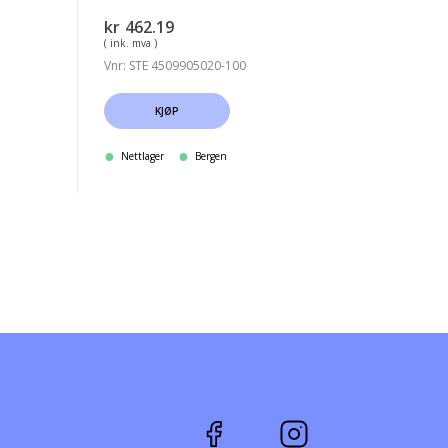
kr
462.19
( ink. mva )
Vnr: STE 4509905020-100
KJØP
Nettlager
Bergen