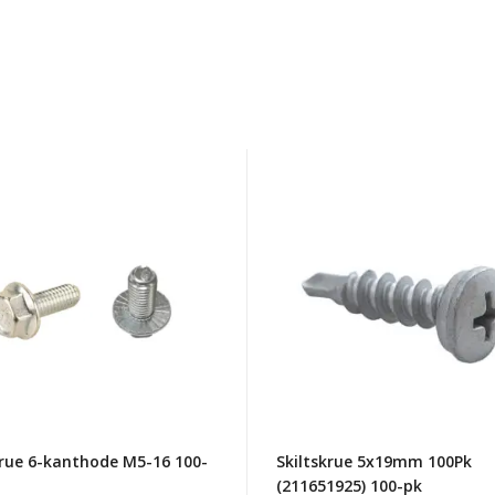
krue
Skiltskrue
5x19mm
ode
100Pk
(211651925)
100-
pk
krue 6-kanthode M5-16 100-
Skiltskrue 5x19mm 100Pk
(211651925) 100-pk