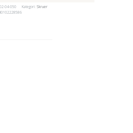
02-04-050
Kategori:
Skruer
40102228586