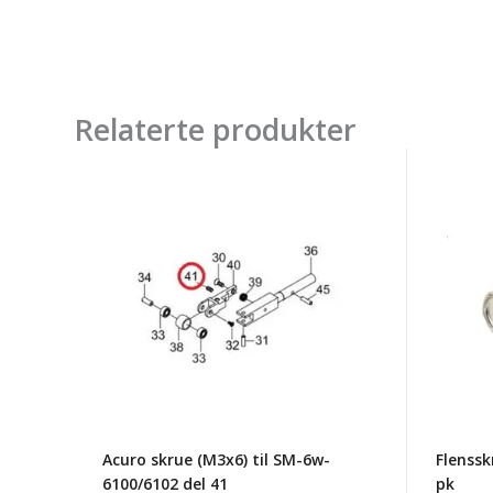
Relaterte produkter
Acuro
Flenss
skrue
6-
(M3x6)
kanth
til
M5-
SM-
16
6w-
100-
6100/6102
pk
del
41
Acuro skrue (M3x6) til SM-6w-
Flenss
6100/6102 del 41
pk