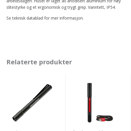
arbeidsdagen. Huset er laget av anodisert aluminium for høy
slitestyrke og et ergonomisk og trygt grep. Vanntett, IP54.
Se teknisk datablad for mer informasjon.
Relaterte produkter
Scangrip
Milwaukee
FLASH
Pennelykt
PEN
IR
PL250