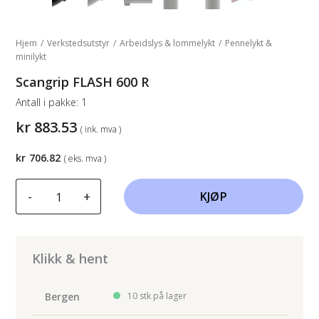
Hjem
/
Verkstedsutstyr
/
Arbeidslys & lommelykt
/
Pennelykt &
minilykt
Scangrip FLASH 600 R
Antall i pakke:
1
kr
883.53
( ink. mva )
kr
706.82
( eks. mva )
Scangrip
-
+
KJØP
FLASH
600
R
antall
Klikk & hent
Bergen
10 stk på lager