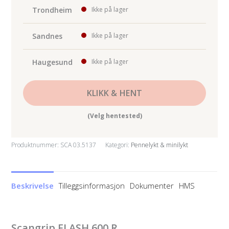
Trondheim
Ikke på lager
Sandnes
Ikke på lager
Haugesund
Ikke på lager
KLIKK & HENT
(Velg hentested)
Produktnummer:
SCA 03.5137
Kategori:
Pennelykt & minilykt
Beskrivelse
Tilleggsinformasjon
Dokumenter
HMS
Scangrip FLASH 600 R