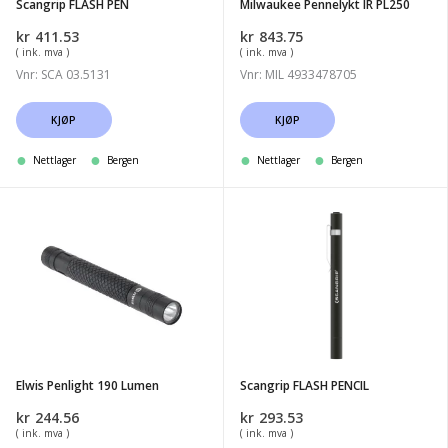
Scangrip FLASH PEN
Milwaukee Pennelykt IR PL250
kr
411.53
kr
843.75
( ink. mva )
( ink. mva )
Vnr: SCA 03.5131
Vnr: MIL 4933478705
KJØP
KJØP
Nettlager
Bergen
Nettlager
Bergen
Elwis
Scangrip
Penlight
FLASH
190
PENCIL
Lumen
Elwis Penlight 190 Lumen
Scangrip FLASH PENCIL
kr
244.56
kr
293.53
( ink. mva )
( ink. mva )