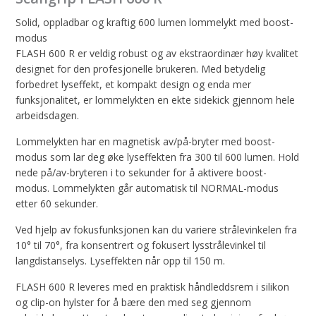
Solid, oppladbar og kraftig 600 lumen lommelykt med boost-
modus
FLASH 600 R er veldig robust og av ekstraordinær høy kvalitet
designet for den profesjonelle brukeren. Med betydelig
forbedret lyseffekt, et kompakt design og enda mer
funksjonalitet, er lommelykten en ekte sidekick gjennom hele
arbeidsdagen.
Lommelykten har en magnetisk av/på-bryter med boost-
modus som lar deg øke lyseffekten fra 300 til 600 lumen. Hold
nede på/av-bryteren i to sekunder for å aktivere boost-
modus. Lommelykten går automatisk til NORMAL-modus
etter 60 sekunder.
Ved hjelp av fokusfunksjonen kan du variere strålevinkelen fra
10° til 70°, fra konsentrert og fokusert lysstrålevinkel til
langdistanselys. Lyseffekten når opp til 150 m.
FLASH 600 R leveres med en praktisk håndleddsrem i silikon
og clip-on hylster for å bære den med seg gjennom