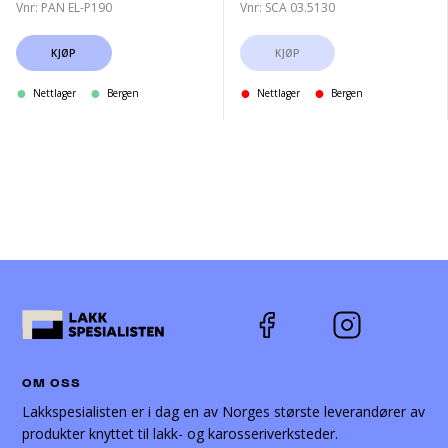
Vnr: PAN EL-P190
Vnr: SCA 03.5130
KJØP
KJØP
Nettlager
Bergen
Nettlager
Bergen
OM OSS
Lakkspesialisten er i dag en av Norges største leverandører av
produkter knyttet til lakk- og karosseriverksteder.