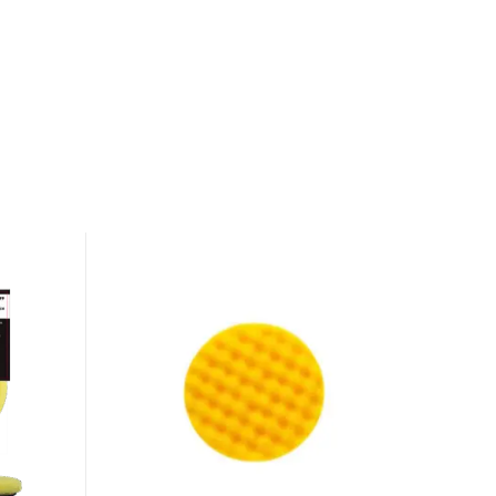
Golden
Finish
Pad-
1
85x25mm
Yellow
Waffle,
2-