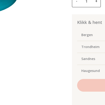
-
+
pad
DA
Intermediate
Turkis
Klikk & hent
130/150
antall
Bergen
Trondheim
Sandnes
Haugesund