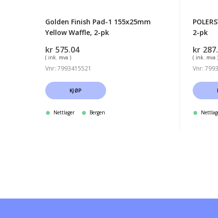
pk
Golden Finish Pad-1 155x25mm
POLERS
Yellow Waffle, 2-pk
2-pk
kr
575.04
kr
287
( ink. mva )
( ink. mva 
Vnr: 7993415521
Vnr: 799
KJØP
Nettlager
Bergen
Nettlag