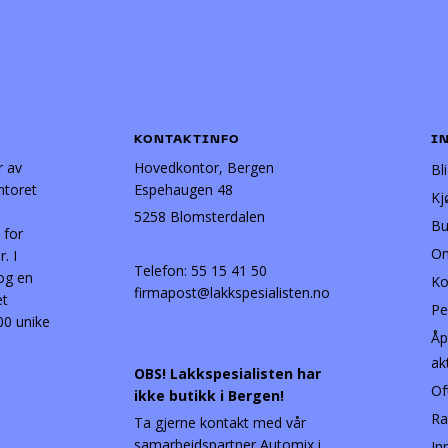
KONTAKTINFO
I
r av
Hovedkontor, Bergen
Bl
ntoret
Espehaugen 48
Kj
5258 Blomsterdalen
Bu
 for
Om
. I
Telefon:
55 15 41 50
 og en
Ko
firmapost@lakkspesialisten.no
et
Pe
00 unike
Åp
ak
OBS! Lakkspesialisten har
Of
ikke butikk i Bergen!
Ra
Ta gjerne kontakt med vår
samarbeidspartner Automix i
In