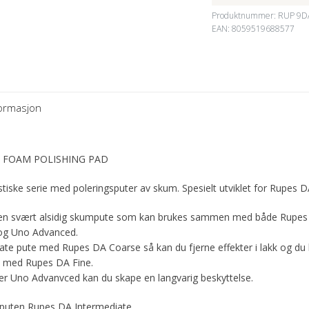
Produktnummer:
RUP 9D
EAN: 8059519688577
formasjon
E FOAM POLISHING PAD
astiske serie med poleringsputer av skum. Spesielt utviklet for Rupes 
 en svært alsidig skumpute som kan brukes sammen med både Rupes
 og Uno Advanced.
te pute med Rupes DA Coarse så kan du fjerne effekter i lakk og du 
 med Rupes DA Fine.
er Uno Advanvced kan du skape en langvarig beskyttelse.
 puten Rupes DA Intermediate.