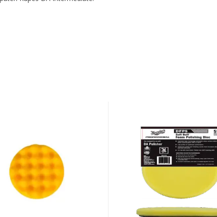
SVAMP
DA
Foam
AD
Polishing
Disc
125mm
5"