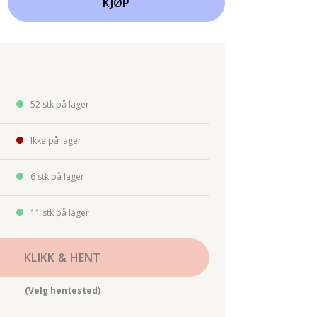
KJØP
52 stk på lager
Ikke på lager
6 stk på lager
11 stk på lager
KLIKK & HENT
(Velg hentested)