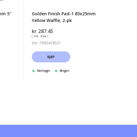
pk
mm 5″
Golden Finish Pad-1 85x25mm
Yellow Waffle, 2-pk
kr
287.45
( ink. mva )
Vnr: 7993418521
KJØP
Nettlager
Bergen