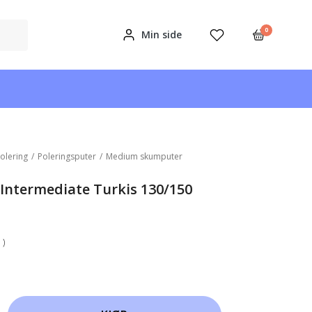
0
Min side
olering
/
Poleringsputer
/
Medium skumputer
Intermediate Turkis 130/150
 )