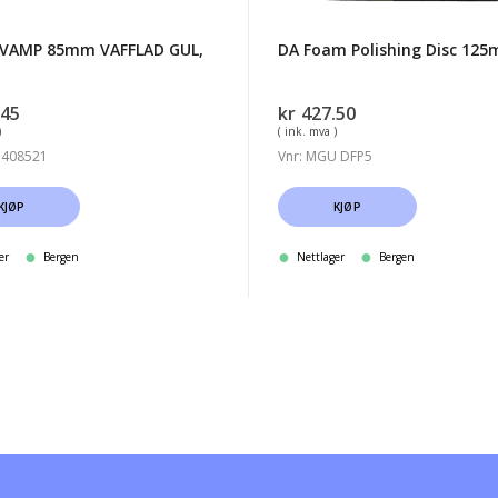
VAMP 85mm VAFFLAD GUL,
DA Foam Polishing Disc 125
.45
kr
427.50
)
( ink. mva )
3408521
Vnr: MGU DFP5
KJØP
KJØP
er
Bergen
Nettlager
Bergen