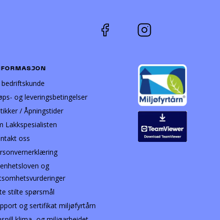
NFORMASJON
i bedriftskunde
øps- og leveringsbetingelser
tikker / Åpningstider
 Lakkspesialisten
ntakt oss
rsonvernerklæring
enhetsloven og
tsomhetsvurderinger
te stilte spørsmål
pport og sertifikat miljøfyrtårn
nspill klima- og miljøarbeidet