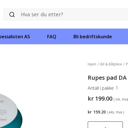
esialisten AS
FAQ
Bli bedriftskunde
Hjem
/
Bil & Båtpleie
/
P
Rupes pad DA 
Antall i pakke:
1
kr
199.00
( ink. mva
kr
159.20
( eks. mva )
Rupes