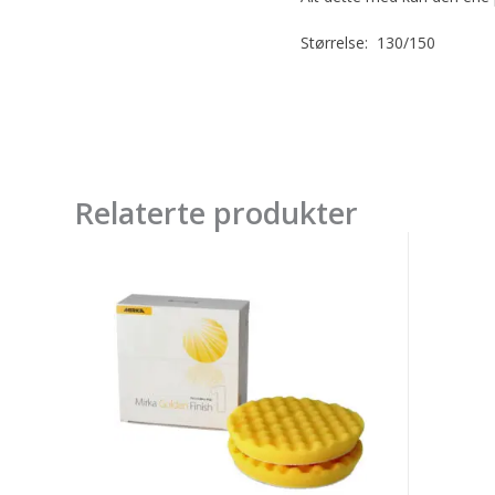
Størrelse: 130/150
Relaterte produkter
Golden
POLER
Finish
85mm
Pad-
VAFFL
1
GUL,
155x25mm
2-
Yellow
pk
Waffle,
2-