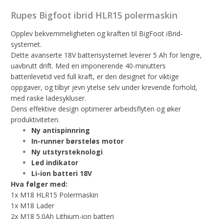
Rupes Bigfoot ibrid HLR15 polermaskin
Opplev bekvemmeligheten og kraften til BigFoot iBrid-
systemet.
Dette avanserte 18V batterisystemet leverer 5 Ah for lengre,
uavbrutt drift. Med en imponerende 40-minutters
batterilevetid ved full kraft, er den designet for viktige
oppgaver, og tilbyr jevn ytelse selv under krevende forhold,
med raske ladesykluser.
Dens effektive design optimerer arbeidsflyten og øker
produktiviteten.
Ny antispinnring
In-runner børsteløs motor
Ny utstyrsteknologi
Led indikator
Li-ion batteri 18V
Hva følger med:
1x M18 HLR15 Polermaskin
1x M18 Lader
2x M18 5.0Ah Lithium-ion batteri