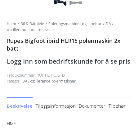
Hjem
/
Bil & Båtpleie
/
Poleringsmaskiner og tilbehør
/
DA /
oscillerende polermaskiner
Rupes Bigfoot ibrid HLR15 polermaskin 2x
batt
Logg inn som bedriftskunde for å se pris
Produktnummer:
RUP HLR15/STD
Kategori:
DA / oscillerende polermaskiner
Beskrivelse
Tilleggsinformasjon
Dokumenter
Tilbehør
HMS