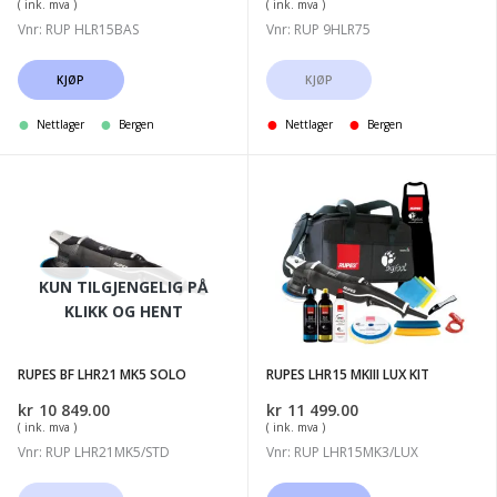
( ink. mva )
( ink. mva )
Vnr: RUP HLR15BAS
Vnr: RUP 9HLR75
KJØP
KJØP
Nettlager
Bergen
Nettlager
Bergen
RUPES
RUPES
BF
LHR15
LHR21
MKIII
MK5
LUX
KUN TILGJENGELIG PÅ
SOLO
KIT
KLIKK OG HENT
RUPES BF LHR21 MK5 SOLO
RUPES LHR15 MKIII LUX KIT
kr
10 849.00
kr
11 499.00
( ink. mva )
( ink. mva )
Vnr: RUP LHR21MK5/STD
Vnr: RUP LHR15MK3/LUX