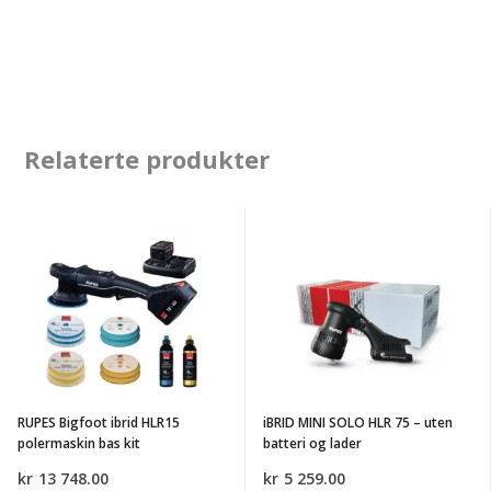
Relaterte produkter
RUPES
iBRID
Bigfoot
MINI
ibrid
SOLO
HLR15
HLR
polermaskin
75
bas
-
kit
uten
RUPES Bigfoot ibrid HLR15
iBRID MINI SOLO HLR 75 – uten
batteri
polermaskin bas kit
batteri og lader
og
kr
13 748.00
kr
5 259.00
lader