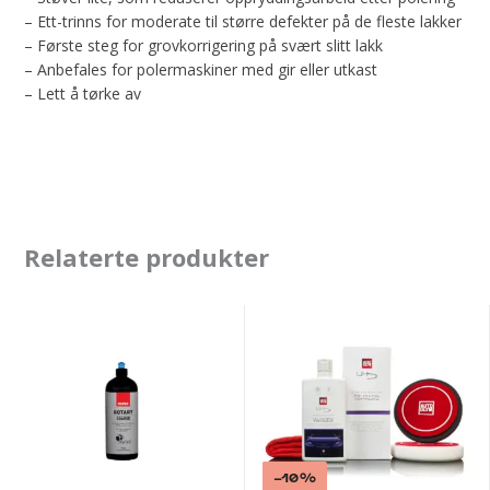
– Ett-trinns for moderate til større defekter på de fleste lakker
– Første steg for grovkorrigering på svært slitt lakk
– Anbefales for polermaskiner med gir eller utkast
– Lett å tørke av
Relaterte produkter
Rupes
UHD
Polermiddel
Polishing
Rotary
Compound,kit
1000
ml
Coarse
Salg!
-10%