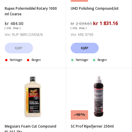
Rupes Polermiddel Rotary 1000
UHD Polishing Compound,kit
ml Coarse
Opprinnelig
kr
1 831.16
Nåvær
kr
484.00
kr
2 034.63
pris
pris
( ink. mva )
( ink. mva )
var:
er:
Vnr: RUP 9BRCOARSE/8
Vnr: KRE 9799
kr2
kr1
034.63.
831.16.
KJØP
KJØP
Nettlager
Bergen
Nettlager
Bergen
Meguiars
SC
Foam
Prof
Cut
Ripefjerner
Compound
250ml
M-
101
Salg!
-10%
1ltr
Meguiars Foam Cut Compound
SC Prof Ripefjerner 250ml
M-101 1ltr