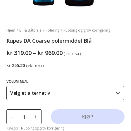
Hjem
/
Bil & Båtpleie
/
Polering
/
Rubbing og grov korrigering
Rupes DA Coarse polermiddel Blå
Prisområde:
kr
319.00
–
kr
969.00
( ink. mva )
kr319.00
til
kr
255.20
( eks. mva )
kr969.00
VOLUM ML/L
Rupes
-
+
KJØP
DA
Coarse
Kategori:
Rubbing og grov korrigering