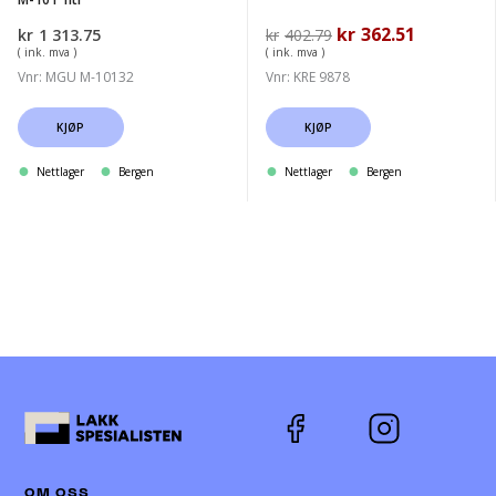
Opprinnelig
kr
362.51
Nåværend
kr
1 313.75
kr
402.79
pris
pris
( ink. mva )
( ink. mva )
var:
er:
Vnr: MGU M-10132
Vnr: KRE 9878
kr402.79.
kr362.51.
KJØP
KJØP
Nettlager
Bergen
Nettlager
Bergen
OM OSS