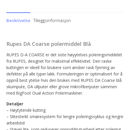
polermiddel
Blå
antall
Beskrivelse
Tilleggsinformasjon
Rupes DA Coarse polermiddel Blå
RUPES D-A COARSE er det siste høyytelses poleringsmiddelet
fra RUPES, designet for maksimal effektivitet. Den raske
kuttingen er ideell for brukere som ønsker rask fjerning av
defekter på alle typer lakk. Formuleringen er optimalisert for å
oppnå best ytelse hvis den brukes med RUPES DA Coarse blå
skumpute, DA ullputer eller grove mikrofiberputer sammen
med BigFoot Dual Action Polermaskiner.
Detaljer
– Høytytende kutting
– Slitesterkt smøresystem for lengre poleringssyklus og lengre
arbeidstid
– Støver lite, som reduserer oppryddingsarbeid etter polering