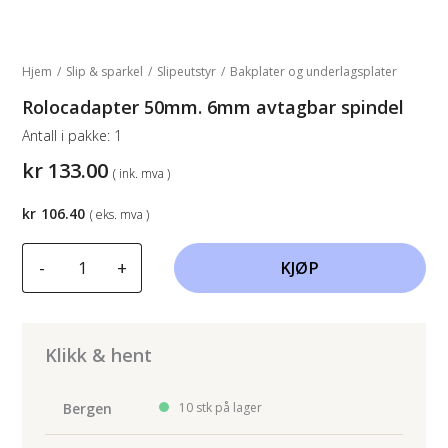
Hjem
/
Slip & sparkel
/
Slipeutstyr
/
Bakplater og underlagsplater
Rolocadapter 50mm. 6mm avtagbar spindel
Antall i pakke:
1
kr
133.00
( ink. mva )
kr
106.40
( eks. mva )
Rolocadapter
-
+
KJØP
50mm.
6mm
avtagbar
spindel
Klikk & hent
antall
Bergen
10 stk på lager