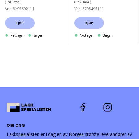
( ink. mva )
( ink. mva )
Vnr: 8295692111
Vnr: 8295495111
KJØP
KJØP
Nettlager
Bergen
Nettlager
Bergen
OM OSS
Lakkspesialisten er i dag en av Norges største leverandører av