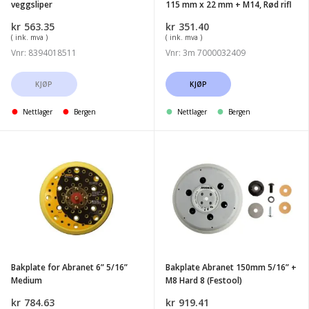
veggsliper
115 mm x 22 mm + M14, Rød rifl
mm
kr
563.35
kr
351.40
+
( ink. mva )
( ink. mva )
M14,
Vnr: 8394018511
Vnr: 3m 7000032409
Rød
rifl
KJØP
KJØP
Nettlager
Bergen
Nettlager
Bergen
Bakplate
Bakplate
for
Abranet
Abranet
150mm
6''
5/16''
5/16''
+
Medium
M8
Hard
Bakplate for Abranet 6” 5/16”
Bakplate Abranet 150mm 5/16” +
8
Medium
M8 Hard 8 (Festool)
(Festool)
kr
784.63
kr
919.41