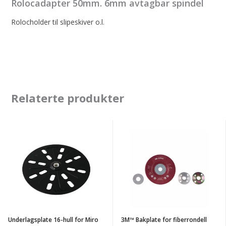
Rolocadapter 50mm. 6mm avtagbar spindel
Rolocholder til slipeskiver o.l.
Relaterte produkter
Underlagsplate
3M™
16-
Bakplate
hull
for
for
fiberrondell
Miro
115
veggsliper
mm
x
Underlagsplate 16-hull for Miro
3M™ Bakplate for fiberrondell
22