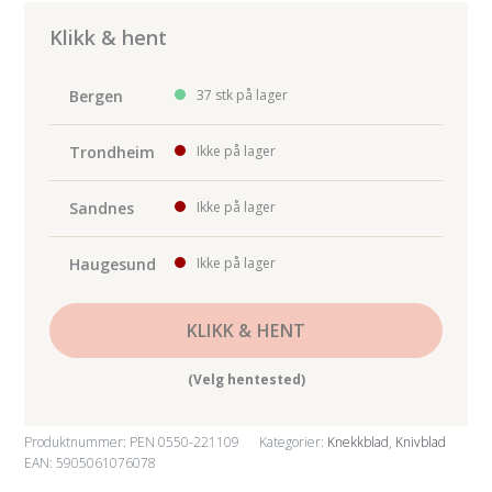
mm,
10-
Klikk & hent
pk
antall
Bergen
37 stk på lager
Trondheim
Ikke på lager
Sandnes
Ikke på lager
Haugesund
Ikke på lager
KLIKK & HENT
(Velg hentested)
Produktnummer:
PEN 0550-221109
Kategorier:
Knekkblad
,
Knivblad
EAN: 5905061076078