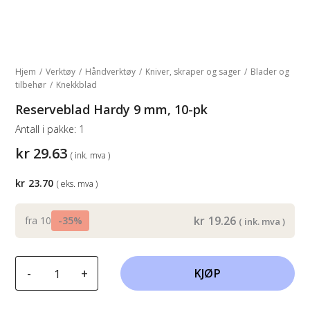
Hjem
/
Verktøy
/
Håndverktøy
/
Kniver, skraper og sager
/
Blader og
tilbehør
/
Knekkblad
Reserveblad Hardy 9 mm, 10-pk
Antall i pakke:
1
kr
29.63
( ink. mva )
kr
23.70
( eks. mva )
kr
19.26
fra 10
-35%
( ink. mva )
Reserveblad
-
+
KJØP
Hardy
9