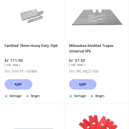
18mm
Knivblad
Heavy
Trapes
Duty
Universal
10pk
5Pk
Fastblad 18mm Heavy Duty 10pk
Milwaukee Knivblad Trapes
Universal 5Pk
kr
111.00
kr
37.50
( ink. mva )
( ink. mva )
Vnr: PAN PP-1404BA
Vnr: MIL 48221905
KJØP
KJØP
Nettlager
Bergen
Nettlager
Bergen
Olfa
Barberblad
LB-
for
10B
glasskrape