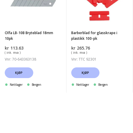
Bryteblad
i
18mm
plastikk
10pk
100-
pk
Olfa LB-10B Bryteblad 18mm
Barberblad for glasskrape i
10pk
plastikk 100-pk
kr
113.63
kr
265.76
( ink. mva )
( ink. mva )
Vnr: 70-643363138
Vnr: TTC 92301
KJØP
KJØP
Nettlager
Bergen
Nettlager
Bergen