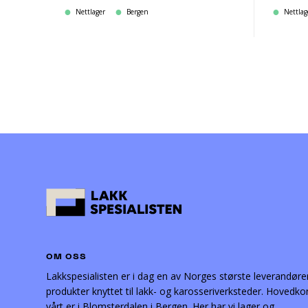
Nettlager
Bergen
Nettlag
OM OSS
Lakkspesialisten er i dag en av Norges største leverandøre
produkter knyttet til lakk- og karosseriverksteder. Hovedko
vårt er i Blomsterdalen i Bergen. Her har vi lager og