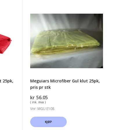
Meguiars
Microfiber
Gul
klut
25pk,
pris
pr
stk
t 25pk,
Meguiars Microfiber Gul klut 25pk,
pris pr stk
kr
56.05
( ink. mva )
Vnr: MGU E108
KJØP