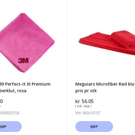
Meguiars
Microfiber
-
Rød
klut
25pk,
um
pris
berklut,
pr
stk
9 Perfect-it III Premium
Meguiars Microfiber Rød klu
berklut, rosa
pris pr stk
70
kr
56.05
)
( ink. mva )
7000032158
Vnr: MGU E107
KJØP
KJØP