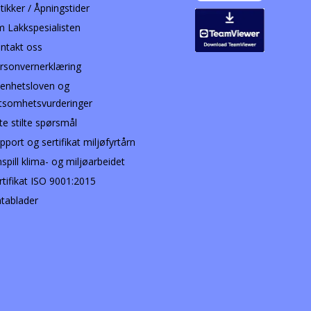
tikker / Åpningstider
 Lakkspesialisten
ntakt oss
rsonvernerklæring
enhetsloven og
tsomhetsvurderinger
te stilte spørsmål
pport og sertifikat miljøfyrtårn
nspill klima- og miljøarbeidet
rtifikat ISO 9001:2015
tablader