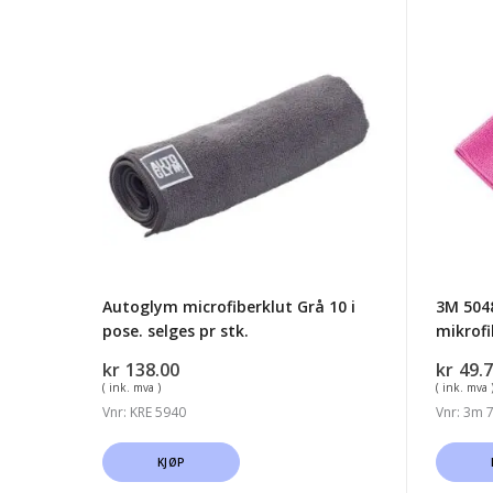
Autoglym
3M
microfiberklut
50489
Grå
Perfect
10
it
i
III
pose.
Premi
selges
mikrofi
pr
rosa
stk.
Autoglym microfiberklut Grå 10 i
3M 5048
pose. selges pr stk.
mikrofi
kr
138.00
kr
49.
( ink. mva )
( ink. mva 
Vnr: KRE 5940
Vnr: 3m 
KJØP