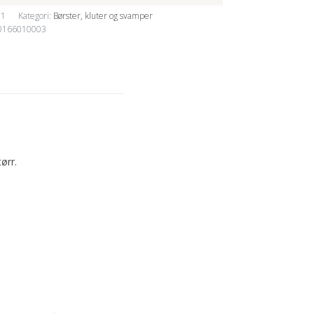
11
Kategori:
Børster, kluter og svamper
0166010003
ørr.