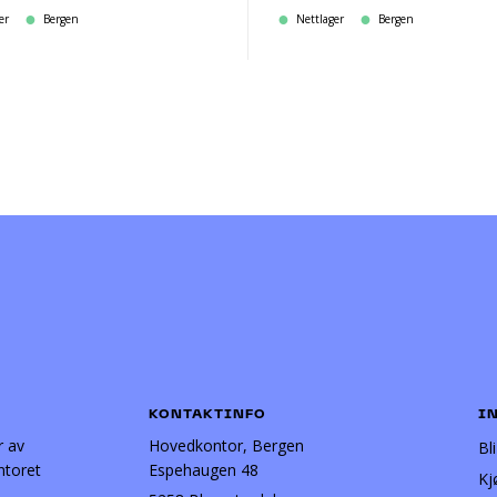
er
Bergen
Nettlager
Bergen
KONTAKTINFO
I
r av
Hovedkontor, Bergen
Bl
ntoret
Espehaugen 48
Kj