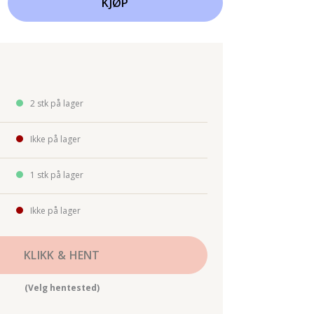
KJØP
2 stk på lager
Ikke på lager
1 stk på lager
Ikke på lager
KLIKK & HENT
(Velg hentested)