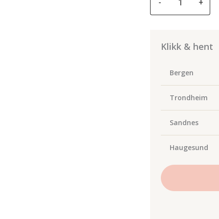
-
+
Hundehårsbørste
antall
Klikk & hent
Bergen
Trondheim
Sandnes
Haugesund