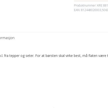
Produktnummer:
KRE 88
EAN: 812448020003,506
formasjon
.l. fra tepper og seter. For at børsten skal virke best, må flaten være t