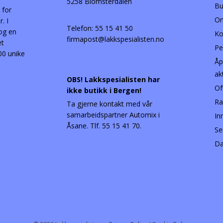
5258 Blomsterdalen
Bu
 for
Om
. I
Telefon:
55 15 41 50
 og en
Ko
firmapost@lakkspesialisten.no
et
Pe
00 unike
Åp
ak
OBS! Lakkspesialisten har
Of
ikke butikk i Bergen!
Ra
Ta gjerne kontakt med vår
samarbeidspartner Automix i
In
Åsane. Tlf. 55 15 41 70.
Se
Da