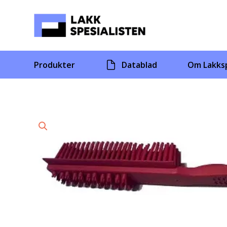
Skip
to
content
Produkter
Datablad
Om Lakksp