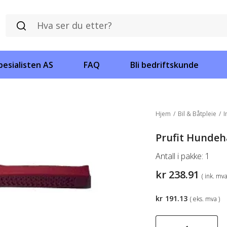
esialisten AS
FAQ
Bli bedriftskunde
Hjem
/
Bil & Båtpleie
/
I
Prufit Hundeh
Antall i pakke:
1
kr
238.91
( ink. mva
kr
191.13
( eks. mva )
Prufit