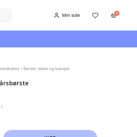
0
Min side
nteriørpleie
/
Børster, kluter og svamper
årsbørste
 )