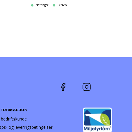
Nettlager
Bergen
NFORMASJON
i bedriftskunde
øps- og leveringsbetingelser