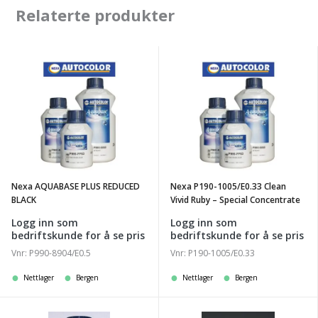
Relaterte produkter
Nexa
Nexa
AQUABASE
P190-
PLUS
1005/E0.33
REDUCED
Clean
BLACK
Vivid
Ruby
-
Nexa AQUABASE PLUS REDUCED
Nexa P190-1005/E0.33 Clean
Special
BLACK
Vivid Ruby – Special Concentrate
Concentrate
Logg inn som
Logg inn som
bedriftskunde for å se pris
bedriftskunde for å se pris
Vnr: P990-8904/E0.5
Vnr: P190-1005/E0.33
Nettlager
Bergen
Nettlager
Bergen