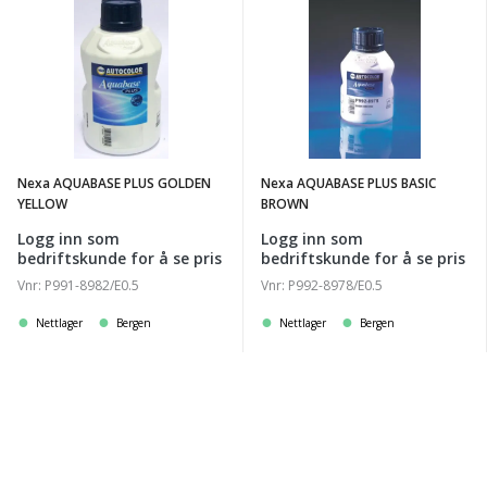
Nexa
Nexa
AQUABASE
AQUABASE
PLUS
PLUS
GOLDEN
BASIC
YELLOW
BROWN
Nexa AQUABASE PLUS GOLDEN
Nexa AQUABASE PLUS BASIC
YELLOW
BROWN
Logg inn som
Logg inn som
bedriftskunde for å se pris
bedriftskunde for å se pris
Vnr: P991-8982/E0.5
Vnr: P992-8978/E0.5
Nettlager
Bergen
Nettlager
Bergen