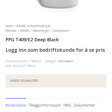
Hjem
/
Billakk, industrimaling &
tilbehør
/
Billakk
/
Miksefarger
/
Vannbasert
PPG T409/E2 Deep Black
Logg inn som bedriftskunde for å se pris
Produktnummer:
T409/E2
Kategori:
Vannbasert
EAN: 5025427718036
INGEN SIGNALORD
Beskrivelse
Tilleggsinformasjon
HMS
Dokumenter