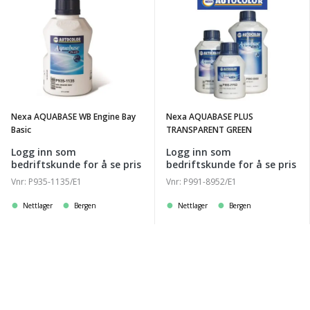
Nexa
Nexa
AQUABASE
AQUABASE
WB
PLUS
Engine
TRANSPARENT
Bay
GREEN
Basic
Nexa AQUABASE WB Engine Bay
Nexa AQUABASE PLUS
Basic
TRANSPARENT GREEN
Logg inn som
Logg inn som
bedriftskunde for å se pris
bedriftskunde for å se pris
Vnr: P935-1135/E1
Vnr: P991-8952/E1
Nettlager
Bergen
Nettlager
Bergen