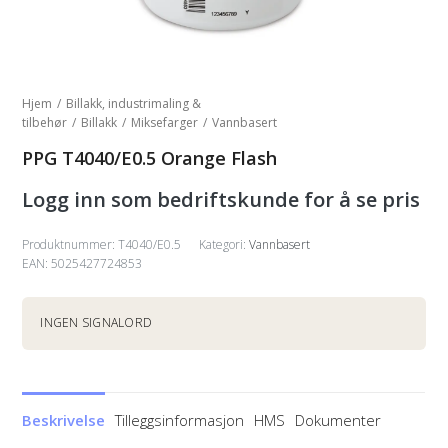
Hjem
/
Billakk, industrimaling &
tilbehør
/
Billakk
/
Miksefarger
/
Vannbasert
PPG T4040/E0.5 Orange Flash
Logg inn som bedriftskunde for å se pris
Produktnummer:
T4040/E0.5
Kategori:
Vannbasert
EAN: 5025427724853
INGEN SIGNALORD
Beskrivelse
Tilleggsinformasjon
HMS
Dokumenter