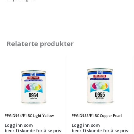
Relaterte produkter
PPG
PPG
D964/E1
D955/E1
BC
BC
Light
Copper
Yellow
Pearl
PPG D964/E1 BC Light Yellow
PPG D955/E1 BC Copper Pearl
Logg inn som
Logg inn som
bedriftskunde for å se pris
bedriftskunde for å se pris