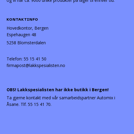
og vi har ca. 9000 unike produkter på lager til enhver tid.
KONTAKTINFO
Hovedkontor, Bergen
Espehaugen 48
5258 Blomsterdalen
Telefon:
55 15 41 50
firmapost@lakkspesialisten.no
OBS! Lakkspesialisten har ikke butikk i Bergen!
Ta gjerne kontakt med vår samarbeidspartner Automix i
Åsane. Tlf. 55 15 41 70.