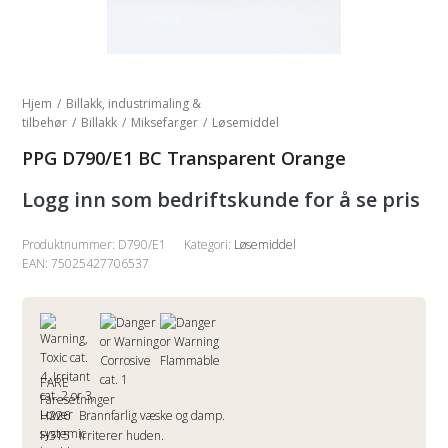
Hjem
/
Billakk, industrimaling &
tilbehør
/
Billakk
/
Miksefarger
/
Løsemiddel
PPG D790/E1 BC Transparent Orange
Logg inn som bedriftskunde for å se pris
Produktnummer:
D790/E1
Kategori:
Løsemiddel
EAN: 75025427706537
FARE
Faresetninger
H226
Brannfarlig væske og damp.
H315
Irriterer huden.