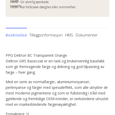
H318
Gir alvorlig øyeskade.
H336
Kan forårsake døsighet eller svimmelhet.
Beskrivelse
Tilleggsinformasjon
HMS
Dokumenter
PPG Deltron BC Transparent Orange
Deltron GRS Basecoat er en rask og brukervennlig baselakk
som gir fremragende farge og dekning og god tilpasning av
farge – hver gang.
Med en serie av normalfarger, aluminiumsnyanser,
perlenyanse og farger med spesialeffekt, som alle utnytter de
mest moderne pigmentene og som er fullstendig i tråd med
gjeldende og fremtidige OEM-trender, er verkstedene utrustet
med en markedsledende fargenøyaktighet.
Forpakning: 1L