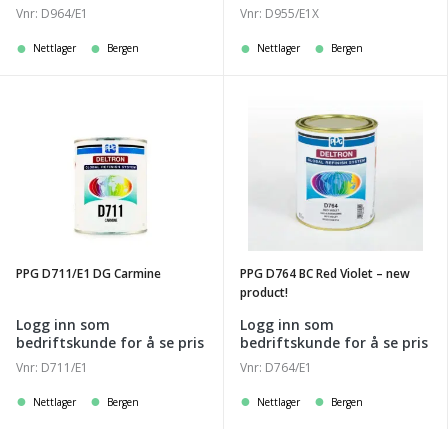
Vnr: D964/E1
Vnr: D955/E1X
Nettlager
Bergen
Nettlager
Bergen
PPG
PPG
D711/E1
D764
DG
BC
Carmine
Red
Violet
-
new
PPG D711/E1 DG Carmine
PPG D764 BC Red Violet – new
product!
product!
Logg inn som
Logg inn som
bedriftskunde for å se pris
bedriftskunde for å se pris
Vnr: D711/E1
Vnr: D764/E1
Nettlager
Bergen
Nettlager
Bergen