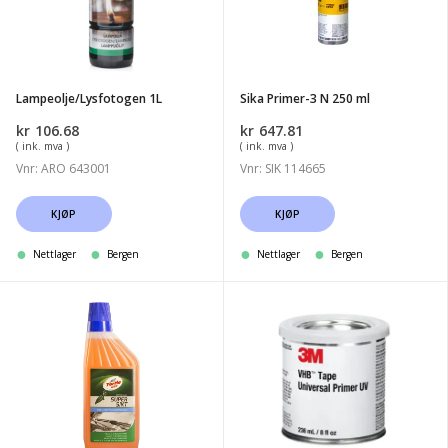
N
250
ml
Lampeolje/Lysfotogen 1L
Sika Primer-3 N 250 ml
kr
106.68
kr
647.81
( ink. mva )
( ink. mva )
Vnr: ARO 643001
Vnr: SIK 114665
KJØP
KJØP
Nettlager
Bergen
Nettlager
Bergen
Turtle
3M
Super
VHB
Sikt
Tape
500
primer
ml
94,
stk
236