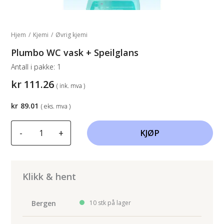
Hjem
/
Kjemi
/
Øvrig kjemi
Plumbo WC vask + Speilglans
Antall i pakke:
1
kr
111.26
( ink. mva )
kr
89.01
( eks. mva )
Plumbo
-
+
KJØP
WC
vask
+
Speilglans
Klikk & hent
antall
Bergen
10 stk på lager