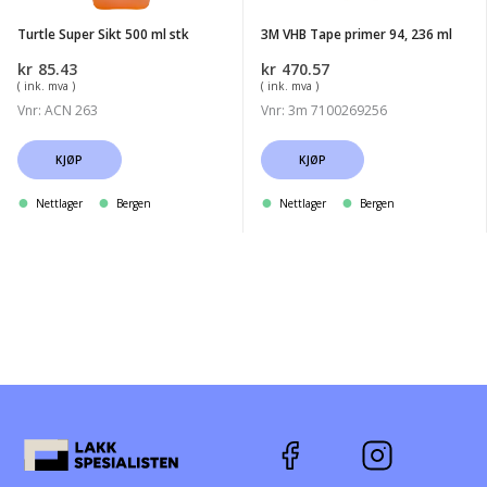
ml
Turtle Super Sikt 500 ml stk
3M VHB Tape primer 94, 236 ml
kr
85.43
kr
470.57
( ink. mva )
( ink. mva )
Vnr: ACN 263
Vnr: 3m 7100269256
KJØP
KJØP
Nettlager
Bergen
Nettlager
Bergen