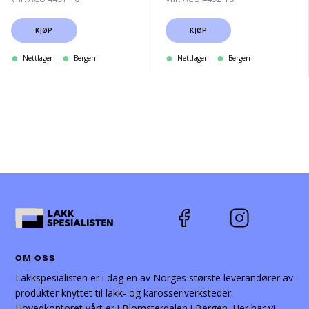
KJØP
KJØP
Nettlager
Bergen
Nettlager
Bergen
OM OSS
Lakkspesialisten er i dag en av Norges største leverandører av
produkter knyttet til lakk- og karosseriverksteder.
Hovedkontoret vårt er i Blomsterdalen i Bergen. Her har vi