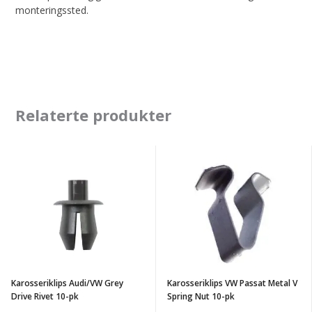
monteringssted.
Relaterte produkter
Karosseriklips
Karosseriklips
Audi/VW
VW
Grey
Passat
Drive
Metal
Rivet
V
10-
Spring
pk
Nut
Karosseriklips Audi/VW Grey
Karosseriklips VW Passat Metal V
10-
Drive Rivet 10-pk
Spring Nut 10-pk
pk