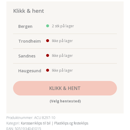
Windscreen
Clip
Klikk & hent
10-
pk
Bergen
2 stk på lager
antall
Trondheim
Ikke på lager
Sandnes
Ikke på lager
Haugesund
Ikke på lager
KLIKK & HENT
(Velg hentested)
Produktnummer:
ACU 8297-10
Kategori:
Karosseriklips til bil | Plastklips og festeklips
EAN: 5051934041015