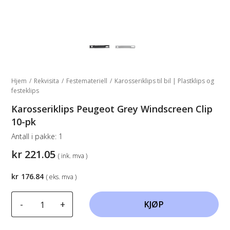
Hjem
/
Rekvisita
/
Festemateriell
/
Karosseriklips til bil | Plastklips og
festeklips
Karosseriklips Peugeot Grey Windscreen Clip
10-pk
Antall i pakke:
1
kr
221.05
( ink. mva )
kr
176.84
( eks. mva )
Karosseriklips
-
+
KJØP
Peugeot
Grey