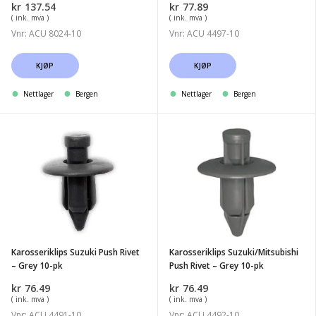
kr
137.54
kr
77.89
( ink. mva )
( ink. mva )
Vnr: ACU 8024-10
Vnr: ACU 4497-10
KJØP
KJØP
Nettlager
Bergen
Nettlager
Bergen
Karosseriklips
Karosseriklips
Suzuki
Suzuki/Mitsubishi
Push
Push
Rivet
Rivet
-
-
Grey
Grey
10-
10-
Karosseriklips Suzuki Push Rivet
Karosseriklips Suzuki/Mitsubishi
pk
pk
– Grey 10-pk
Push Rivet – Grey 10-pk
kr
76.49
kr
76.49
( ink. mva )
( ink. mva )
Vnr: ACU 4491-10
Vnr: ACU 4492-10