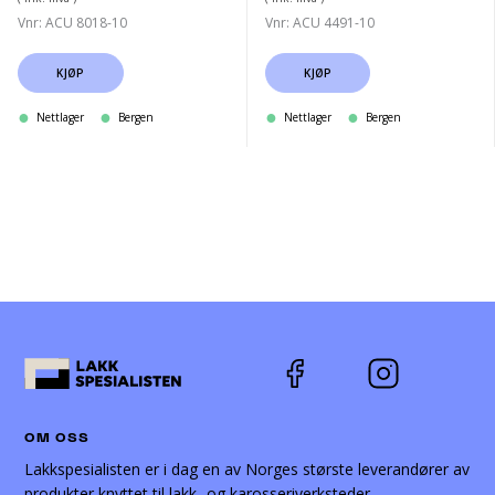
Vnr: ACU 8018-10
Vnr: ACU 4491-10
KJØP
KJØP
Nettlager
Bergen
Nettlager
Bergen
OM OSS
Lakkspesialisten er i dag en av Norges største leverandører av
produkter knyttet til lakk- og karosseriverksteder.