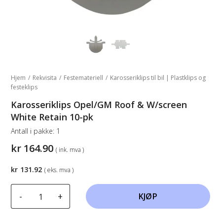
Hjem
/
Rekvisita
/
Festemateriell
/
Karosseriklips til bil | Plastklips og
festeklips
Karosseriklips Opel/GM Roof & W/screen
White Retain 10-pk
Antall i pakke:
1
kr
164.90
( ink. mva )
kr
131.92
( eks. mva )
Karosseriklips
-
+
KJØP
Opel/GM
Roof