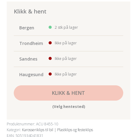
&
W/screen
Klikk & hent
White
Retain
Bergen
2 stk på lager
10-
pk
Trondheim
Ikke på lager
antall
Sandnes
Ikke på lager
Haugesund
Ikke på lager
KLIKK & HENT
(Velg hentested)
Produktnummer:
ACU 8455-10
Kategori:
Karosseriklips til bil | Plastklips og festeklips
EAN: 5051934041831