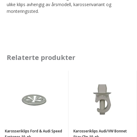
ulike klips avhengig av årsmodell, karosserivariant og
monteringssted.
Relaterte produkter
Karosseriklips
Karosseriklips
Ford
Audi/VW
&
Bonnet
Audi
Stay
Speed
Clip
Fastener
10-
10-
pk
Karosseriklips Ford & Audi Speed
Karosseriklips Audi/VW Bonnet
pk
Fastener 10-pk
Stay Clip 10-pk