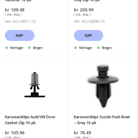
kr
109.48
kr
209.99
( ink. mva )
( ink. mva )
Vnr: ACU 8011-10
Vnr: ACU 8008-10
KJØP
KJØP
Nettlager
Bergen
Nettlager
Bergen
Karosseriklips
Karosseriklips
Audi/VW
Suzuki
Door
Push
Gasket
Rivet
Clip
-
10-
Grey
pk
10-
Karosseriklips Audi/VW Door
Karosseriklips Suzuki Push Rivet
pk
Gasket Clip 10-pk
– Grey 10-pk
kr
105.96
kr
76.49
( ink. mva )
( ink. mva )