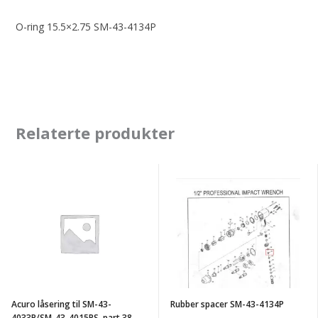
O-ring 15.5×2.75 SM-43-4134P
Relaterte produkter
Acuro
Rubber
låsering
spacer
til
SM-
SM-
43-
43-
4134P
4033P/SM-
43-
Acuro låsering til SM-43-
Rubber spacer SM-43-4134P
4015PS,
4033P/SM-43-4015PS, part 38