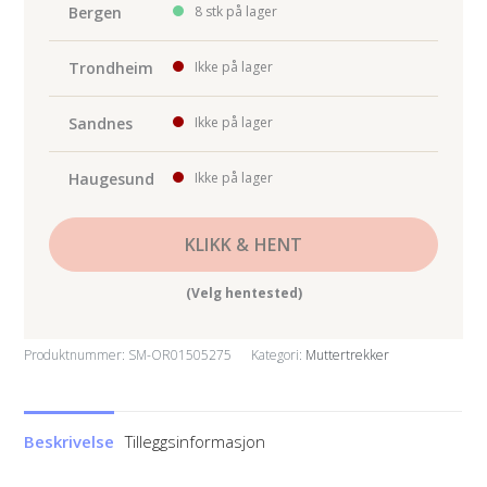
antall
Bergen
8 stk på lager
Trondheim
Ikke på lager
Sandnes
Ikke på lager
Haugesund
Ikke på lager
KLIKK & HENT
(Velg hentested)
Produktnummer:
SM-OR01505275
Kategori:
Muttertrekker
Beskrivelse
Tilleggsinformasjon