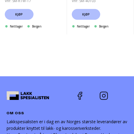
Vnr: SM-RTW-17
Vnr: SM-40103
KJØP
KJØP
Nettlager
Bergen
Nettlager
Bergen
OM OSS
Lakkspesialisten er i dag en av Norges største leverandører av
produkter knyttet til lakk- og karosseriverksteder.