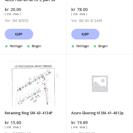
part
kr
20.00
kr
78.00
38
( ink. mva )
( ink. mva )
Vnr: SM-40303
Vnr: SM-43-413445
KJØP
KJØP
Nettlager
Bergen
Nettlager
Bergen
Retaining
Acuro
Ring
låsering
SM-
til
43-
SM-
4134P
41-
4012p
Retaining Ring SM-43-4134P
Acuro låsering til SM-41-4012p
kr
15.60
kr
19.89
( ink. mva )
( ink. mva )