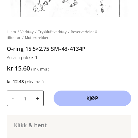
Hjem
/
Verktøy
/
Trykkluft verktøy
/
Reservedeler &
tilbehør
/
Muttertrekker
O-ring 15.5×2.75 SM-43-4134P
Antall i pakke:
1
kr
15.60
( ink. mva )
kr
12.48
( eks. mva )
O-
-
+
KJØP
ring
15.5x2.75
SM-
43-
Klikk & hent
4134P