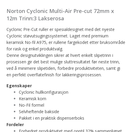
Norton Cyclonic Multi-Air Pre-cut 72mm x
12m Trinn:3 Lakserosa
Cyclonic Pre-Cut ruller er spesialdesignet med det nyeste
Cyclonic støvutsugingssystemet. Laget med premium
keramisk No-fil A975, er rullene fargekodet etter bruksområde
for rask og enkel produktvalg.
Denne designutviklingen sikrer at hvert enkelt slipetrinn i
prosessen gir det best mulige sluttresultatet før neste trinn,
ved å minimere slipetiden, forbedre produktiviteten, samt gi
en perfekt overflatefinish for lakkeringsprosessen.
Egenskaper
Cyclonic hullkonfigurasjon
Keramisk korn
No-Fil formel
Selvheftende bakside
Pakket i en praktisk dispenserboks
Fordeler
Forbedret produktivitet med opptil 32% sammenlignet