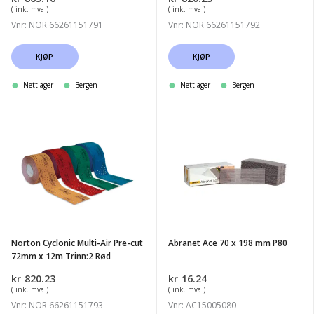
Trinn:0
Trinn:1
( ink. mva )
( ink. mva )
Blå
Grønn
Vnr: NOR 66261151791
Vnr: NOR 66261151792
KJØP
KJØP
Nettlager
Bergen
Nettlager
Bergen
Norton
Abranet
Cyclonic
Ace
Multi-
70
Air
x
Pre-
198
cut
mm
72mm
P80
Norton Cyclonic Multi-Air Pre-cut
Abranet Ace 70 x 198 mm P80
x
72mm x 12m Trinn:2 Rød
12m
kr
820.23
kr
16.24
Trinn:2
( ink. mva )
( ink. mva )
Rød
Vnr: NOR 66261151793
Vnr: AC15005080