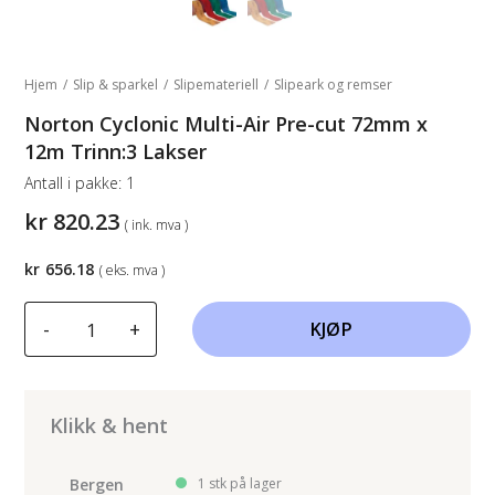
Hjem
/
Slip & sparkel
/
Slipemateriell
/
Slipeark og remser
Norton Cyclonic Multi-Air Pre-cut 72mm x
12m Trinn:3 Lakser
Antall i pakke:
1
kr
820.23
( ink. mva )
kr
656.18
( eks. mva )
Norton
-
+
KJØP
Cyclonic
Multi-
Air
Pre-
Klikk & hent
cut
72mm
Bergen
1 stk på lager