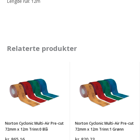
Lengde rull: 12m
Relaterte produkter
Norton
Norton
Cyclonic
Cyclonic
Multi-
Multi-
Air
Air
Pre-
Pre-
cut
cut
72mm
72mm
Norton Cyclonic Multi-Air Pre-cut
Norton Cyclonic Multi-Air Pre-cut
x
x
72mm x 12m Trinn:0 Blå
72mm x 12m Trinn:1 Grønn
12m
12m
kr
865.16
kr
820.23