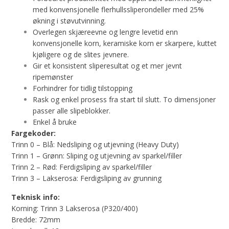
med konvensjonelle flerhullssliperondeller med 25%
økning i støvutvinning.
Overlegen skjæreevne og lengre levetid enn
konvensjonelle korn, keramiske korn er skarpere, kuttet
kjøligere og de slites jevnere.
Gir et konsistent sliperesultat og et mer jevnt
ripemønster
Forhindrer for tidlig tilstopping
Rask og enkel prosess fra start til slutt. To dimensjoner
passer alle slipeblokker.
Enkel å bruke
Fargekoder:
Trinn 0 – Blå: Nedsliping og utjevning (Heavy Duty)
Trinn 1 – Grønn: Sliping og utjevning av sparkel/filler
Trinn 2 – Rød: Ferdigsliping av sparkel/filler
Trinn 3 – Lakserosa: Ferdigsliping av grunning
Teknisk info:
Korning: Trinn 3 Lakserosa (P320/400)
Bredde: 72mm