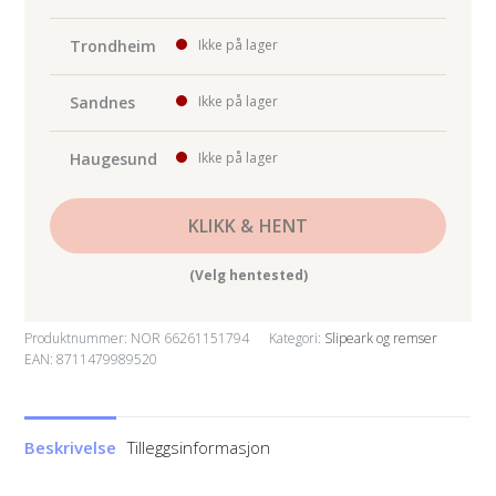
x
12m
Trondheim
Ikke på lager
Trinn:3
Lakser
Sandnes
Ikke på lager
antall
Haugesund
Ikke på lager
KLIKK & HENT
(Velg hentested)
Produktnummer:
NOR 66261151794
Kategori:
Slipeark og remser
EAN: 8711479989520
Beskrivelse
Tilleggsinformasjon