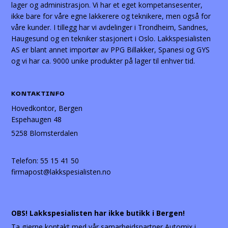
lager og administrasjon. Vi har et eget kompetansesenter,
ikke bare for våre egne lakkerere og teknikere, men også for
våre kunder. I tillegg har vi avdelinger i Trondheim, Sandnes,
Haugesund og en tekniker stasjonert i Oslo. Lakkspesialisten
AS er blant annet importør av PPG Billakker, Spanesi og GYS
og vi har ca. 9000 unike produkter på lager til enhver tid.
KONTAKTINFO
Hovedkontor, Bergen
Espehaugen 48
5258 Blomsterdalen
Telefon:
55 15 41 50
firmapost@lakkspesialisten.no
OBS! Lakkspesialisten har ikke butikk i Bergen!
Ta gjerne kontakt med vår samarbeidspartner Automix i