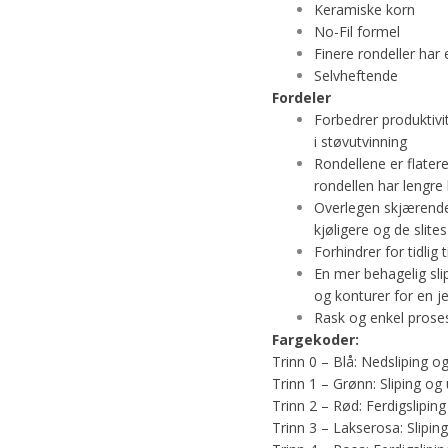
Keramiske korn
No-Fil formel
Finere rondeller har 
Selvheftende
Fordeler
Forbedrer produktiv
i støvutvinning
Rondellene er flater
rondellen har lengre 
Overlegen skjærende 
kjøligere og de slites
Forhindrer for tidlig 
En mer behagelig sli
og konturer for en je
Rask og enkel prosess 
Fargekoder:
Trinn 0 – Blå: Nedsliping o
Trinn 1 – Grønn: Sliping og 
Trinn 2 – Rød: Ferdigsliping 
Trinn 3 – Lakserosa: Slipin