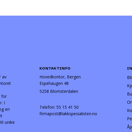
KONTAKTINFO
I
r av
Hovedkontor, Bergen
Bl
ntoret
Espehaugen 48
Kj
5258 Blomsterdalen
Bu
 for
Om
. I
Telefon:
55 15 41 50
 og en
Ko
firmapost@lakkspesialisten.no
et
Pe
00 unike
Åp