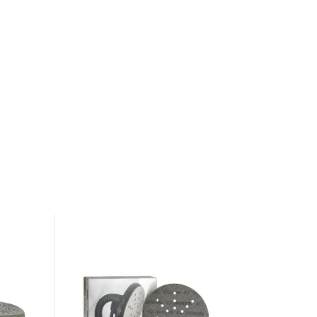
Mirka
Iridium
225mm
grip
24h