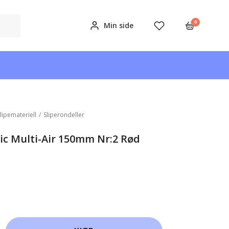
0
Min side
lipemateriell
/
Sliperondeller
ic Multi-Air 150mm Nr:2 Rød