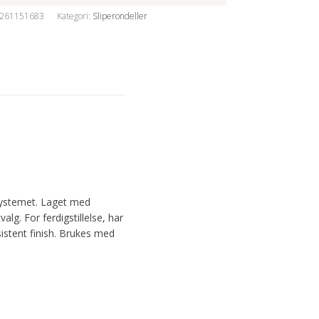
261151683
Kategori:
Sliperondeller
ssystemet. Laget med
g. For ferdigstillelse, har
sistent finish. Brukes med