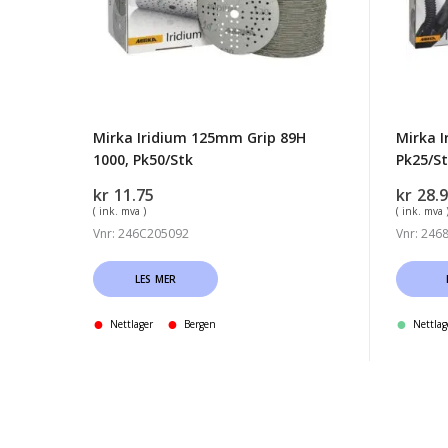
1000,
120,
Pk50/Stk
Pk25/S
Mirka Iridium 125mm Grip 89H
Mirka I
1000, Pk50/Stk
Pk25/S
kr
11.75
kr
28.
( ink. mva )
( ink. mva 
Vnr: 246C205092
Vnr: 246
LES MER
Nettlager
Bergen
Nettlag