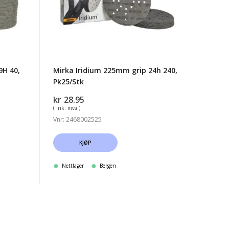
240,
Pk25/Stk
9H 40,
Mirka Iridium 225mm grip 24h 240,
Pk25/Stk
kr
28.95
( ink. mva )
Vnr: 2468002525
KJØP
Nettlager
Bergen