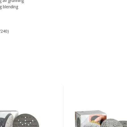
ng av grunning
g blending
/240)
Mirka
Iridium
m
125mm
Grip
89H