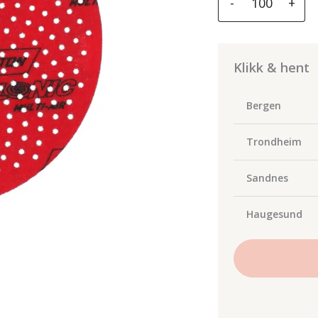
-
+
Cyclonic
Multi-
Air
150mm
Klikk & hent
Nr:2
Rød
Bergen
antall
Trondheim
Sandnes
Haugesund