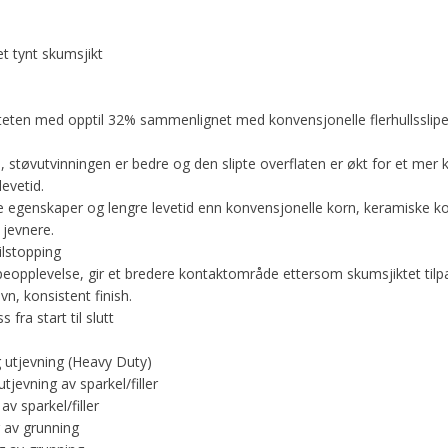
et tynt skumsjikt
iteten med opptil 32% sammenlignet med konvensjonelle flerhullssli
e, støvutvinningen er bedre og den slipte overflaten er økt for et mer
levetid.
egenskaper og lengre levetid enn konvensjonelle korn, keramiske kor
 jevnere.
tilstopping
peopplevelse, gir et bredere kontaktområde ettersom skumsjiktet tilp
vn, konsistent finish.
fra start til slutt
g utjevning (Heavy Duty)
utjevning av sparkel/filler
av sparkel/filler
g av grunning