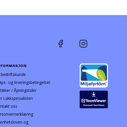
NFORMASJON
i bedriftskunde
øps- og leveringsbetingelser
tikker / Åpningstider
 Lakkspesialisten
ntakt oss
rsonvernerklæring
enhetsloven og