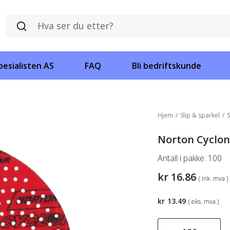
esialisten AS
FAQ
Bli bedriftskunde
Hjem
/
Slip & sparkel
/
S
Norton Cyclon
Antall i pakke:
100
kr
16.86
( ink. mva )
kr
13.49
( eks. mva )
Norton