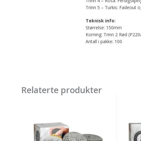
Trinn 4 – Rosa: Ferdigslipi
Trinn 5 – Turkis: Fadeout o
Teknisk info:
Størrelse: 150mm
Korning: Trinn 2 Rød (P220
Antall i pakke: 100
Relaterte produkter
Mirka
Mirka
Iridium
Iridium
125mm
225m
Grip
grip
89H
24h