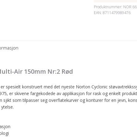
Produktnummer:
NOR 66
EAN: 8711479989476
formasjon
Multi-Air 150mm Nr:2 Rød
r er spesielt konstruert med det nyeste Norton Cyclonic støvavtrekk
5, er skivene fargekodede av applikasjon for rask og enkelt produktval
um sjikt som tilpasser seg overflatekurver og konturer for en jevn, kon
 ytelse.
rasjon
ologi