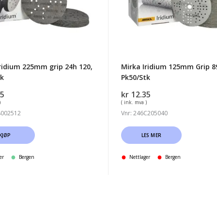
40,
tk
Pk50/Stk
ridium 225mm grip 24h 120,
Mirka Iridium 125mm Grip 8
tk
Pk50/Stk
95
kr
12.35
)
( ink. mva )
8002512
Vnr: 246C205040
KJØP
LES MER
er
Bergen
Nettlager
Bergen