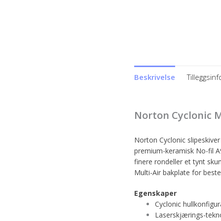
Beskrivelse
Tilleggsin
Norton Cyclonic 
Norton Cyclonic slipeskive
premium-keramisk No-fil A97
finere rondeller et tynt sk
Multi-Air bakplate for beste
Egenskaper
Cyclonic hullkonfigu
Laserskjærings-tekn