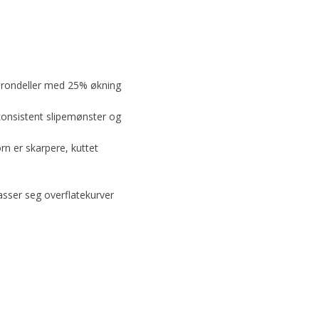
perondeller med 25% økning
 konsistent slipemønster og
n er skarpere, kuttet
asser seg overflatekurver