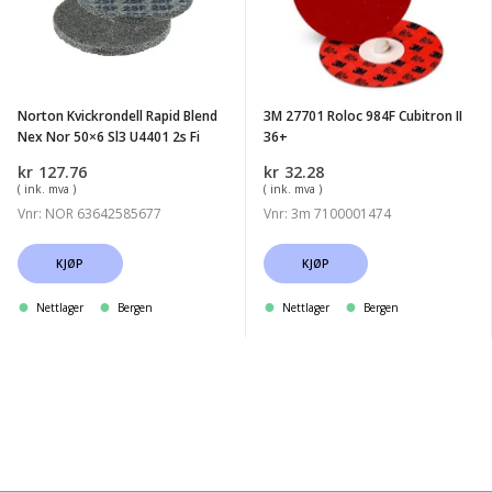
Blend
984F
Nex
Cubitron
Nor
II
50x6
36+
Norton Kvickrondell Rapid Blend
3M 27701 Roloc 984F Cubitron II
Sl3
Nex Nor 50×6 Sl3 U4401 2s Fi
36+
U4401
kr
127.76
kr
32.28
2s
( ink. mva )
( ink. mva )
Fi
Vnr: NOR 63642585677
Vnr: 3m 7100001474
KJØP
KJØP
Nettlager
Bergen
Nettlager
Bergen