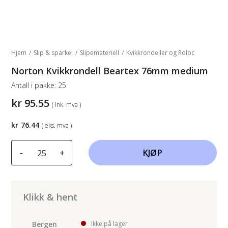
Hjem
/
Slip & sparkel
/
Slipemateriell
/
Kvikkrondeller og Roloc
Norton Kvikkrondell Beartex 76mm medium
Antall i pakke:
25
kr
95.55
( ink. mva )
kr
76.44
( eks. mva )
Norton
-
+
KJØP
Kvikkrondell
Beartex
76mm
medium
Klikk & hent
antall
Bergen
Ikke på lager