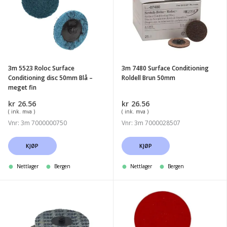
Roloc
Surface
Surface
Conditioning
Conditioning
Roldell
disc
Brun
50mm
50mm
3m 5523 Roloc Surface
3m 7480 Surface Conditioning
Blå
Conditioning disc 50mm Blå –
Roldell Brun 50mm
-
meget fin
meget
kr
26.56
kr
26.56
fin
( ink. mva )
( ink. mva )
Vnr: 3m 7000000750
Vnr: 3m 7000028507
KJØP
KJØP
Nettlager
Bergen
Nettlager
Bergen
Norton
3M
Kvickrondell
27701
Rapid
Roloc