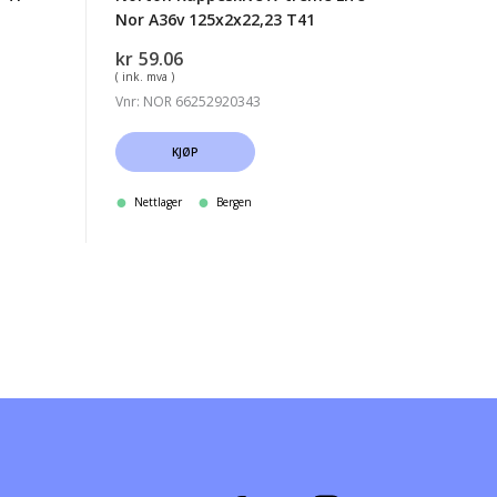
Nor A36v 125x2x22,23 T41
kr
59.06
( ink. mva )
Vnr: NOR 66252920343
KJØP
Nettlager
Bergen