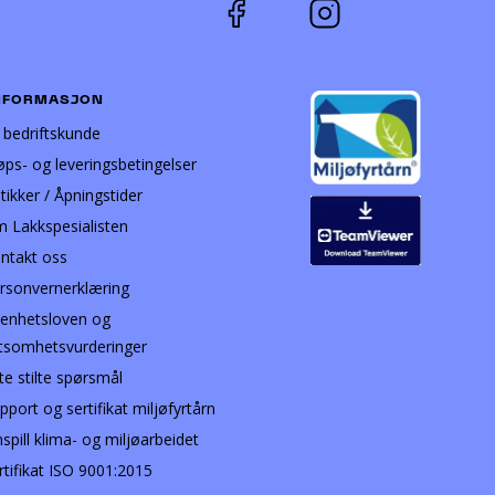
NFORMASJON
i bedriftskunde
øps- og leveringsbetingelser
tikker / Åpningstider
 Lakkspesialisten
ntakt oss
rsonvernerklæring
enhetsloven og
tsomhetsvurderinger
te stilte spørsmål
pport og sertifikat miljøfyrtårn
nspill klima- og miljøarbeidet
rtifikat ISO 9001:2015