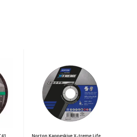
Norton
Kappeskive
X-
treme
Life
Nor
A36v
125x2x22,23
T41
T41
Norton Kappeskive X-treme Life