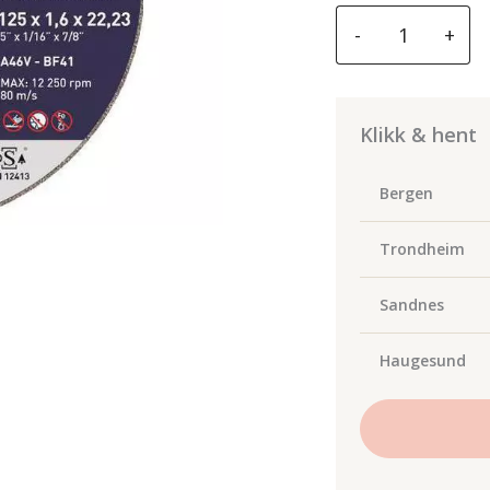
Norton
-
+
Kappeskive
125mm
x
1.6
Klikk & hent
X
22.23
Bergen
A
46
Trondheim
v-
bf41
Sandnes
antall
Haugesund