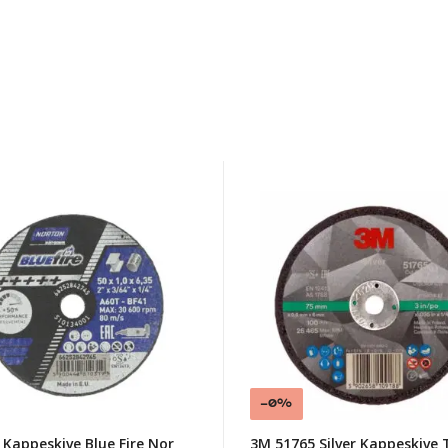
n
3M
kive
51765
Silver
Kappeskive
T41
75x0,9x6,35mm
.35
-0%
Kappeskive Blue Fire Nor
3M 51765 Silver Kappeskive 