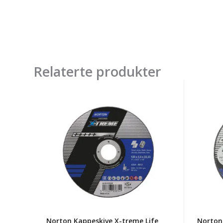
Relaterte produkter
Norton
Norto
Kappeskive
Kappes
X-
Blue
treme
Fire
Life
Nor
Nor
A60t
A36v
50x1x6
125x2,5x22,23
T41
T41
Norton Kappeskive X-treme Life
Norton 