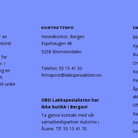
KONTAKTINFO
I
r av
Hovedkontor, Bergen
Bl
ntoret
Espehaugen 48
Kj
5258 Blomsterdalen
Bu
 for
Om
. I
Telefon:
55 15 41 50
 og en
Ko
firmapost@lakkspesialisten.no
et
Pe
00 unike
Åp
ak
OBS! Lakkspesialisten har
Of
ikke butikk i Bergen!
Ra
Ta gjerne kontakt med vår
samarbeidspartner Automix i
In
Åsane. Tlf. 55 15 41 70.
Se