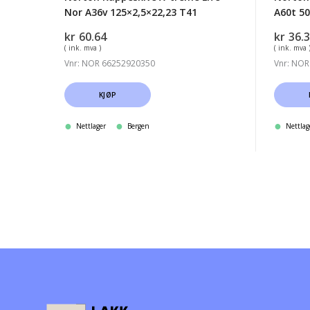
Nor A36v 125×2,5×22,23 T41
A60t 50
kr
60.64
kr
36.
( ink. mva )
( ink. mva 
Vnr: NOR 66252920350
Vnr: NOR
KJØP
Nettlager
Bergen
Nettlag