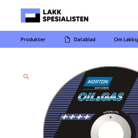
Skip
to
content
Produkter
Datablad
Om Lakksp