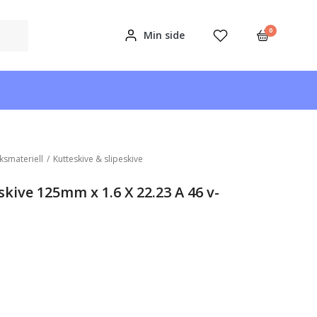
0
Min side
ksmateriell
/
Kutteskive & slipeskive
ive 125mm x 1.6 X 22.23 A 46 v-