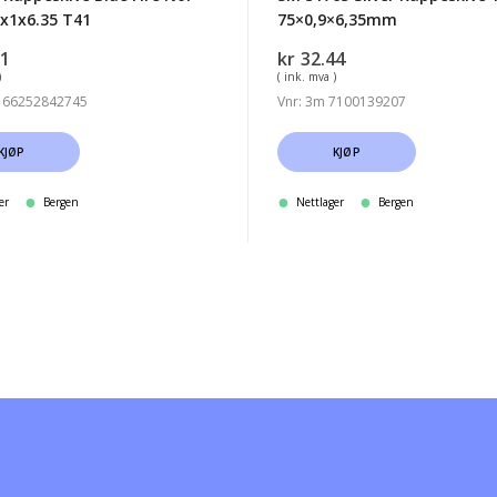
x1x6.35 T41
75×0,9×6,35mm
31
kr
32.44
)
( ink. mva )
 66252842745
Vnr: 3m 7100139207
KJØP
KJØP
er
Bergen
Nettlager
Bergen