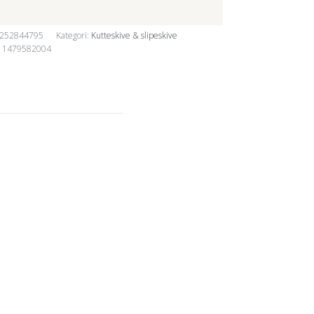
252844795
Kategori:
Kutteskive & slipeskive
11479582004