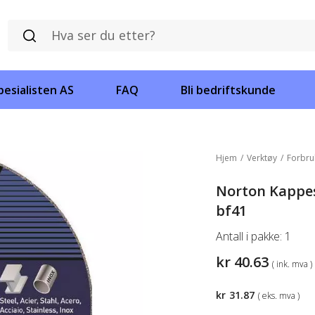
esialisten AS
FAQ
Bli bedriftskunde
Hjem
/
Verktøy
/
Forbru
Norton Kappesk
bf41
Antall i pakke:
1
kr
40.63
( ink. mva )
kr
31.87
( eks. mva )