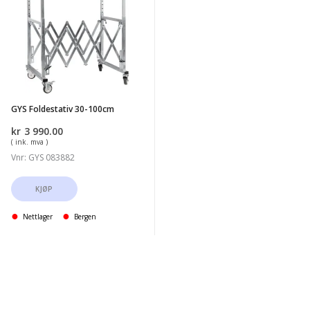
Foldestativ
30-
100cm
GYS Foldestativ 30-100cm
kr
3 990.00
( ink. mva )
Vnr: GYS 083882
KJØP
Nettlager
Bergen