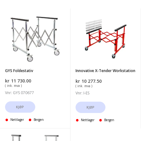
GYS
Innovative
Foldestativ
X-
Tender
Workstation
GYS Foldestativ
Innovative X-Tender Workstation
kr
11 730.00
kr
10 277.50
( ink. mva )
( ink. mva )
Vnr: GYS 070677
Vnr: I-ES
KJØP
KJØP
Nettlager
Bergen
Nettlager
Bergen
GYS