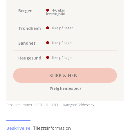
Bergen
4-6 uker
leveringstid
Trondheim
Ikke på lager
Sandnes
Ikke på lager
Haugesund
Ikke på lager
KLIKK & HENT
(Velg hentested)
Produktnummer:
12 20 10 10 83
Kategori:
Foldestativ
Beskrivelse
Tilleggsinformasjon