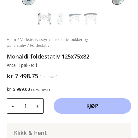
Hjem
/
Verkstedsutstyr
/
Lakkstativ, bukker og
panelstativ
/
Foldestativ
Monaldi foldestativ 125x75x82
Antall i pakke:
1
kr
7 498.75
( ink. mva )
kr
5 999.00
( eks. mva )
Monaldi
-
+
KJØP
foldestativ
125x75x82
antall
Klikk & hent