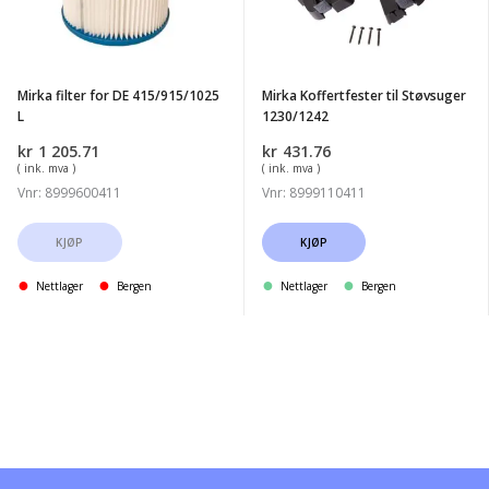
415/915/1025
1230/1242
L
Mirka filter for DE 415/915/1025
Mirka Koffertfester til Støvsuger
L
1230/1242
kr
1 205.71
kr
431.76
( ink. mva )
( ink. mva )
Vnr: 8999600411
Vnr: 8999110411
KJØP
KJØP
Nettlager
Bergen
Nettlager
Bergen