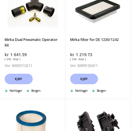
Pneumatic
for
Operator
DE
Kit
1230/1242
Mirka Dual Pneumatic Operator
Mirka filter for DE 1230/1242
Kit
kr
1 641.59
kr
1 219.73
( ink. mva )
( ink. mva )
Vnr: 8992510211
Vnr: 8999100411
KJØP
KJØP
Nettlager
Bergen
Nettlager
Bergen
Mirka
Mirka
filter
Koffertfester
for
til
DE
Støvsuger