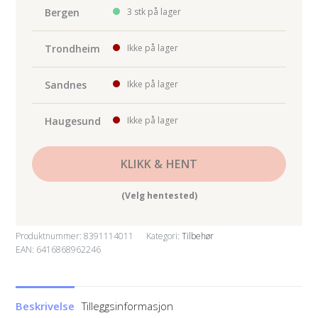
for
Bergen
3 stk på lager
hånd
slipe
Trondheim
Ikke på lager
kloss
antall
Sandnes
Ikke på lager
Haugesund
Ikke på lager
KLIKK & HENT
(Velg hentested)
Produktnummer:
8391114011
Kategori:
Tilbehør
EAN: 6416868962246
Beskrivelse
Tilleggsinformasjon