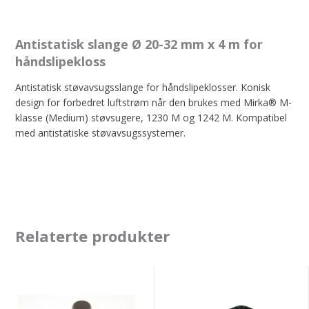
Antistatisk slange Ø 20-32 mm x 4 m for
håndslipekloss
Antistatisk støvavsugsslange for håndslipeklosser. Konisk
design for forbedret luftstrøm når den brukes med Mirka® M-
klasse (Medium) støvsugere, 1230 M og 1242 M. Kompatibel
med antistatiske støvavsugssystemer.
Relaterte produkter
Mirka
Mirka
Dual
filter