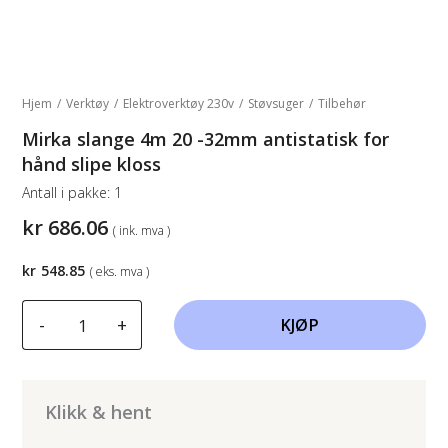
Hjem
/
Verktøy
/
Elektroverktøy 230v
/
Støvsuger
/
Tilbehør
Mirka slange 4m 20 -32mm antistatisk for
hånd slipe kloss
Antall i pakke:
1
kr
686.06
( ink. mva )
kr
548.85
( eks. mva )
Mirka
-
+
KJØP
slange
4m
20
-32mm
Klikk & hent
antistatisk