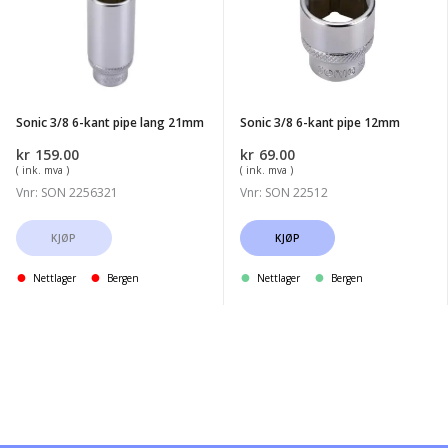
6-
6-
kant
kant
pipe
pipe
lang
12mm
21mm
Sonic 3/8 6-kant pipe lang 21mm
Sonic 3/8 6-kant pipe 12mm
kr
159.00
kr
69.00
( ink. mva )
( ink. mva )
Vnr: SON 2256321
Vnr: SON 22512
KJØP
KJØP
Nettlager
Bergen
Nettlager
Bergen