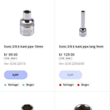
Sonic
Sonic
3/8
3/8
6-
6-
kant
kant
pipe
pipe
10mm
lang
9mm
Sonic 3/8 6-kant pipe 10mm
Sonic 3/8 6-kant pipe lang 9mm
kr
69.00
kr
129.00
( ink. mva )
( ink. mva )
Vnr: SON 22510
Vnr: SON 2256309
KJØP
KJØP
Nettlager
Bergen
Nettlager
Bergen
Sonic
Sonic
3/8
3/8