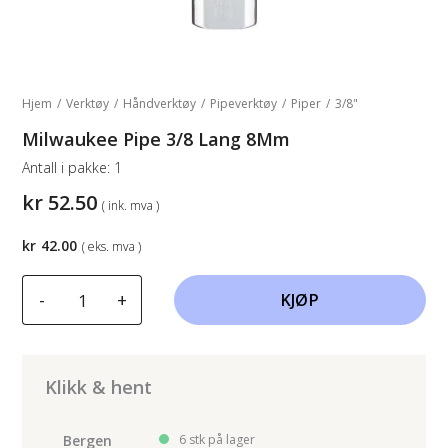
Hjem
/
Verktøy
/
Håndverktøy
/
Pipeverktøy
/
Piper
/
3/8"
Milwaukee Pipe 3/8 Lang 8Mm
Antall i pakke:
1
kr
52.50
( ink. mva )
kr
42.00
( eks. mva )
Milwaukee
-
+
KJØP
Pipe
3/8
Lang
8Mm
Klikk & hent
antall
Bergen
6 stk på lager