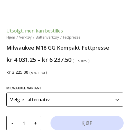
Utsolgt, men kan bestilles
Hjem
/
Verktøy
/
Batteriverktøy
/
Fettpresse
Milwaukee M18 GG Kompakt Fettpresse
Prisområde:
kr
4 031.25
–
kr
6 237.50
( ink. mva )
kr4
031.25
kr
3 225.00
( eks. mva )
til
kr6
237.50
MILWAUKEE VARIANT
Milwaukee
-
+
KJØP
M18