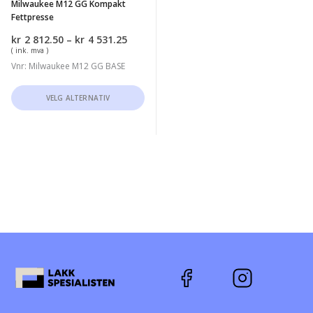
Milwaukee M12 GG Kompakt
Fettpresse
Prisområde:
kr
2 812.50
–
kr
4 531.25
kr2
( ink. mva )
812.50
Vnr: Milwaukee M12 GG BASE
til
kr4
Dette
VELG ALTERNATIV
531.25
produktet
har
flere
varianter.
Alternativene
kan
velges
på
produktsiden