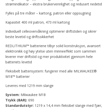
strømindikator – ekstra brukervennlighet og redusert nedetid
Fylles på tre måter – kartong, patron eller oppsugning
Kapasitet 400 ml patron, 473 ml kartong
Individuell celleovervåkning optimerer driftstiden og sikrer
beste levetid og driftssikkerhet
REDLITHIUM™ batteriene tilbyr solid konstruksjon, avansert
elektronikk og høy ytelse uten minneeffekt som sammen
leverer mer driftstid og mer produktivitet gjennom hele
batteriets levetid
Fleksibelt batterisystem: fungerer med alle MILWAUKEE®
M18™ batterier
Leveres med 1219 mm slange
System:
Milwaukee M18
Trykk (BAR):
690
Standardutstyr:
1219 x
14,4 mm fleksibel slange med fjær,