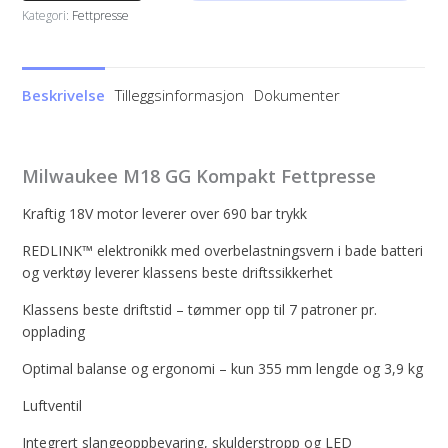
GG
Kategori:
Fettpresse
Kompakt
Fettpresse
antall
Beskrivelse
Tilleggsinformasjon
Dokumenter
Milwaukee M18 GG Kompakt Fettpresse
Kraftig 18V motor leverer over 690 bar trykk
REDLINK™ elektronikk med overbelastningsvern i bade batteri
og verktøy leverer klassens beste driftssikkerhet
Klassens beste driftstid – tømmer opp til 7 patroner pr.
opplading
Optimal balanse og ergonomi – kun 355 mm lengde og 3,9 kg
Luftventil
Integrert slangeoppbevaring, skulderstropp og LED