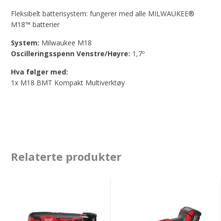
Fleksibelt batterisystem: fungerer med alle MILWAUKEE®
M18™ batterier
System:
Milwaukee M18
Oscilleringsspenn Venstre/Høyre:
1,7º
Hva følger med:
1x M18 BMT Kompakt Multiverktøy
Relaterte produkter
Milwaukee
Milwaukee
C12
M18
MT
FMT