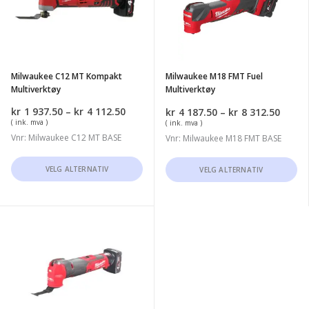
Kompakt
Fuel
Multiverktøy
Multiverktøy
Milwaukee C12 MT Kompakt
Milwaukee M18 FMT Fuel
Multiverktøy
Multiverktøy
Prisområde:
kr
1 937.50
–
kr
4 112.50
Priso
kr
4 187.50
–
kr
8 312.50
kr1
( ink. mva )
kr4
( ink. mva )
937.50
187.5
Vnr: Milwaukee C12 MT BASE
Vnr: Milwaukee M18 FMT BASE
til
til
kr4
kr8
Dette
Dette
VELG ALTERNATIV
VELG ALTERNATIV
112.50
312.5
produktet
produktet
har
har
flere
flere
Milwaukee
varianter.
varianter.
M12
Alternativene
Alternativene
FMT
kan
kan
Fuel
velges
velges
Multiverktøy
på
på