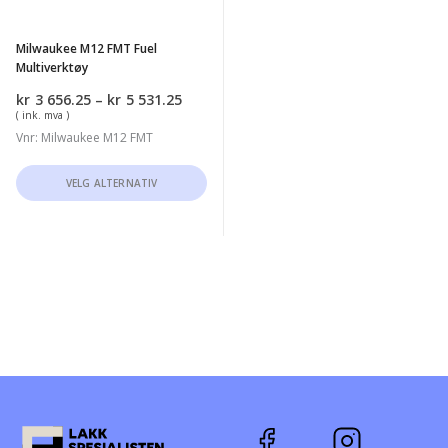
produktsiden
produktsiden
Milwaukee M12 FMT Fuel
Multiverktøy
Prisområde:
kr
3 656.25
–
kr
5 531.25
kr3
( ink. mva )
656.25
Vnr: Milwaukee M12 FMT
til
kr5
Dette
VELG ALTERNATIV
531.25
produktet
har
flere
varianter.
Alternativene
kan
velges
på
produktsiden