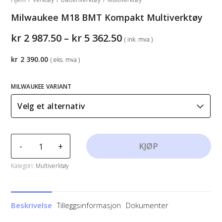
Milwaukee M18 BMT Kompakt Multiverktøy
Prisområde:
kr
2 987.50
–
kr
5 362.50
( ink. mva )
kr2
987.50
kr
2 390.00
( eks. mva )
til
kr5
362.50
MILWAUKEE VARIANT
Milwaukee
-
+
KJØP
M18
BMT
Kategori:
Multiverktøy
Kompakt
Multiverktøy
antall
Beskrivelse
Tilleggsinformasjon
Dokumenter