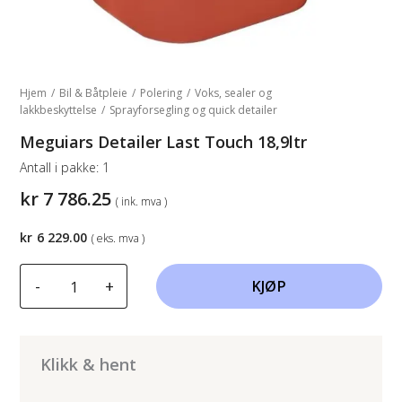
Hjem
/
Bil & Båtpleie
/
Polering
/
Voks, sealer og
lakkbeskyttelse
/
Sprayforsegling og quick detailer
Meguiars Detailer Last Touch 18,9ltr
Antall i pakke:
1
kr
7 786.25
( ink. mva )
kr
6 229.00
( eks. mva )
Meguiars
-
+
KJØP
Detailer
Last
Touch
18,9ltr
Klikk & hent
antall