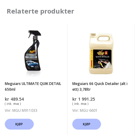
Relaterte produkter
Meguiars
Meguiars
ULTIMATE
66
QUIK
Quick
DETAIL
Detailer
650ml
(alt
i
ett)
Meguiars ULTIMATE QUIK DETAIL
Meguiars 66 Quick Detailer (alt i
3,78ltr
650ml
ett) 3,78ltr
kr
489.54
kr
1 991.25
( ink. mva )
( ink. mva )
Vnr: MGU M911033
Vnr: MGU 6601
KJØP
KJØP