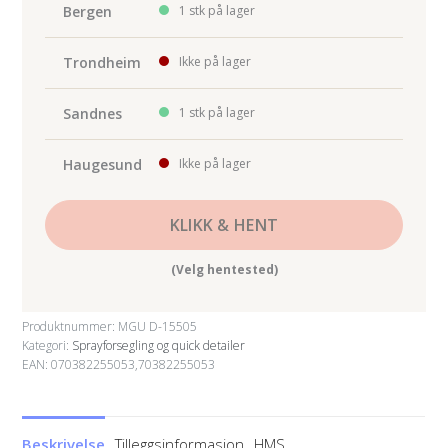
Bergen
1 stk på lager
Trondheim
Ikke på lager
Sandnes
1 stk på lager
Haugesund
Ikke på lager
KLIKK & HENT
(Velg hentested)
Produktnummer:
MGU D-15505
Kategori:
Sprayforsegling og quick detailer
EAN: 070382255053,70382255053
Beskrivelse
Tilleggsinformasjon
HMS