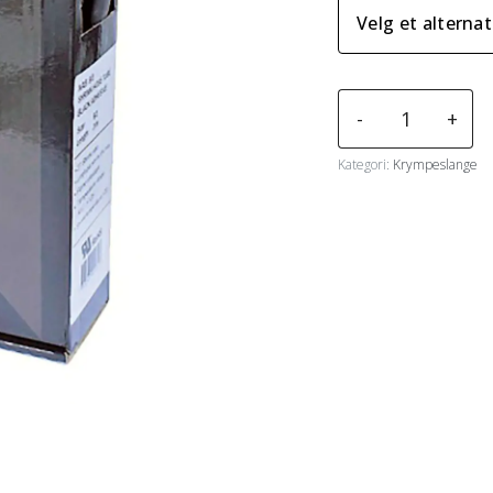
Krympeslangebok
-
+
3:1
Lim
Kategori:
Krympeslange
antall