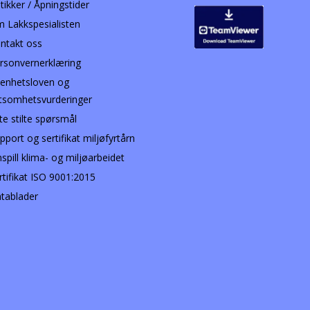
tikker / Åpningstider
 Lakkspesialisten
ntakt oss
rsonvernerklæring
enhetsloven og
tsomhetsvurderinger
te stilte spørsmål
pport og sertifikat miljøfyrtårn
nspill klima- og miljøarbeidet
rtifikat ISO 9001:2015
tablader