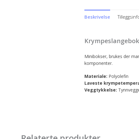
Beskrivelse
Tilleggsin
Krympeslangeboks
Minibokser, brukes der man 
komponenter.
Materiale:
Polyolefin
Laveste krympetempera
Veggtykkelse:
Tynnvegg
Relaterte produkter