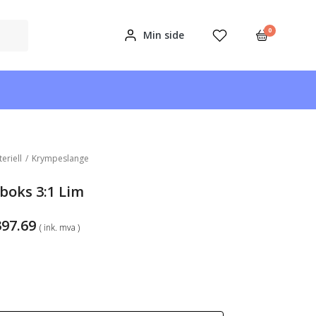
0
Min side
teriell
/
Krympeslange
oks 3:1 Lim
Prisområde:
397.69
( ink. mva )
kr396.38
til
kr397.69