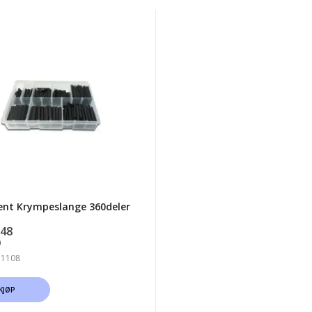
ent
eslange
er
ent Krympeslange 360deler
.48
)
 1108
KJØP