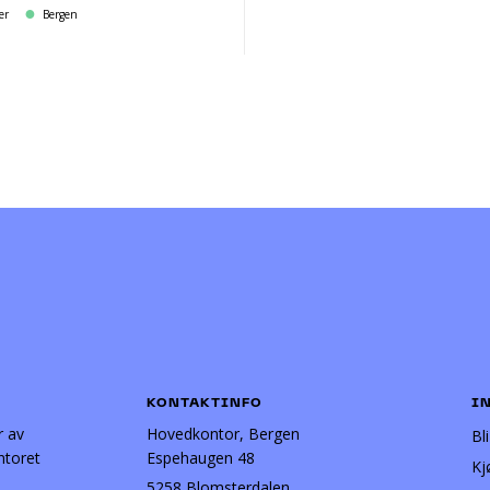
er
Bergen
KONTAKTINFO
I
r av
Hovedkontor, Bergen
Bl
ntoret
Espehaugen 48
Kj
5258 Blomsterdalen