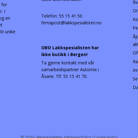
Bu
 for
Om
. I
Telefon:
55 15 41 50
 og en
Ko
firmapost@lakkspesialisten.no
et
Pe
00 unike
Åp
ak
OBS! Lakkspesialisten har
Of
ikke butikk i Bergen!
Ra
Ta gjerne kontakt med vår
samarbeidspartner Automix i
In
Åsane. Tlf. 55 15 41 70.
Se
Da
© 2026 Lakkspesialisten as
Privacy Policy / Cookie Policy