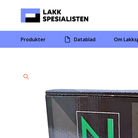
Skip
to
content
Produkter
Datablad
Om Lakksp