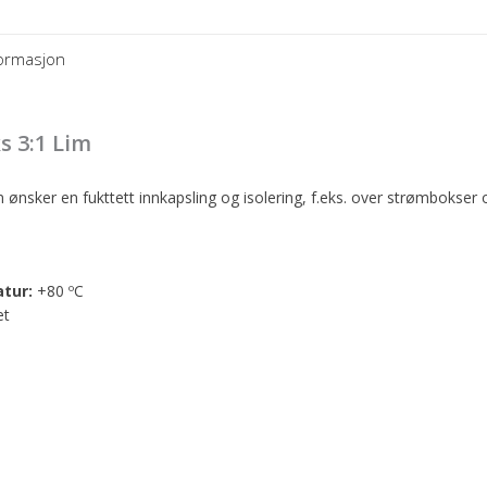
formasjon
 3:1 Lim
ønsker en fukttett innkapsling og isolering, f.eks. over strømbokser 
tur:
+80 ºC
et