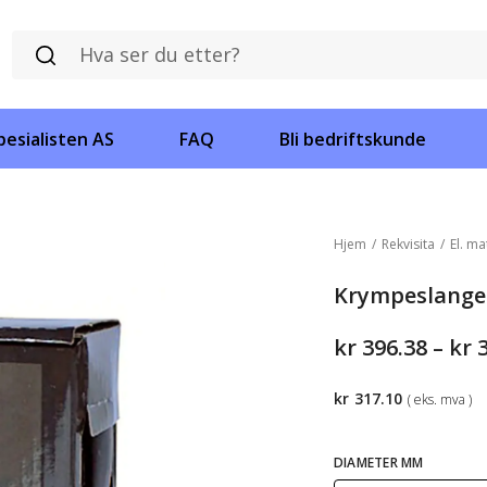
esialisten AS
FAQ
Bli bedriftskunde
Hjem
/
Rekvisita
/
El. ma
Krympeslangeb
kr
396.38
–
kr
kr
317.10
( eks. mva )
DIAMETER MM