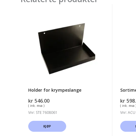
Holder
Sortim
for
Krymp
krympeslange
360del
Holder for krympeslange
Sortim
kr
546.00
kr
598
( ink. mva )
( ink. mva 
Vnr: STE 7608061
Vnr: ACU
KJØP