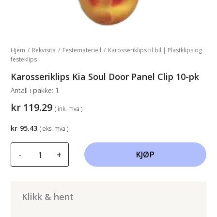
Hjem
/
Rekvisita
/
Festemateriell
/
Karosseriklips til bil | Plastklips og
festeklips
Karosseriklips Kia Soul Door Panel Clip 10-pk
Antall i pakke:
1
kr
119.29
( ink. mva )
kr
95.43
( eks. mva )
Karosseriklips
-
+
KJØP
Kia
Soul
Door
Panel
Klikk & hent
Clip