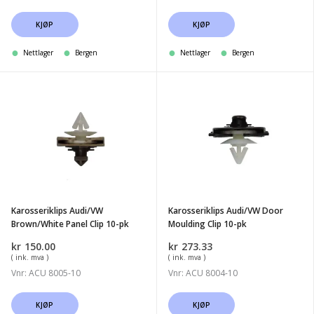
KJØP
KJØP
Nettlager
Bergen
Nettlager
Bergen
Karosseriklips
Karosseriklips
Audi/VW
Audi/VW
Brown/White
Door
Panel
Moulding
Clip
Clip
10-
10-
pk
pk
Karosseriklips Audi/VW
Karosseriklips Audi/VW Door
Brown/White Panel Clip 10-pk
Moulding Clip 10-pk
kr
150.00
kr
273.33
( ink. mva )
( ink. mva )
Vnr: ACU 8005-10
Vnr: ACU 8004-10
KJØP
KJØP