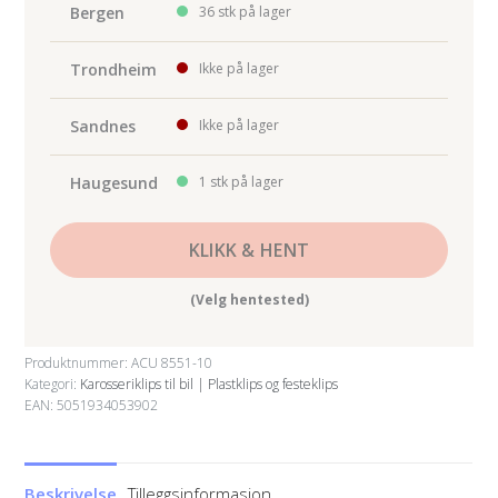
10-
Bergen
36 stk på lager
pk
antall
Trondheim
Ikke på lager
Sandnes
Ikke på lager
Haugesund
1 stk på lager
KLIKK & HENT
(Velg hentested)
Produktnummer:
ACU 8551-10
Kategori:
Karosseriklips til bil | Plastklips og festeklips
EAN: 5051934053902
Beskrivelse
Tilleggsinformasjon