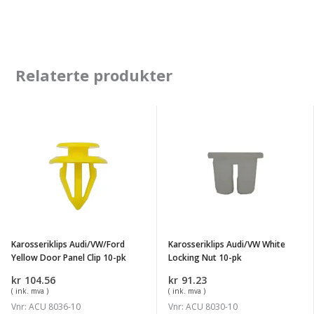
Relaterte produkter
Karosseriklips
Karosseriklips
Audi/VW/Ford
Audi/VW
Yellow
White
Door
Locking
Panel
Nut
Clip
10-
10-
pk
Karosseriklips Audi/VW/Ford
Karosseriklips Audi/VW White
pk
Yellow Door Panel Clip 10-pk
Locking Nut 10-pk
kr
104.56
kr
91.23
( ink. mva )
( ink. mva )
Vnr: ACU 8036-10
Vnr: ACU 8030-10