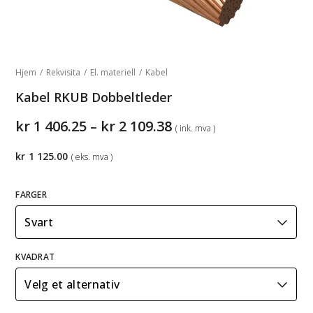
Hjem
/
Rekvisita
/
El. materiell
/
Kabel
Kabel RKUB Dobbeltleder
Prisområde:
kr
1 406.25
–
kr
2 109.38
( ink. mva )
kr1
406.25
kr
1 125.00
( eks. mva )
til
kr2
109.38
FARGER
KVADRAT