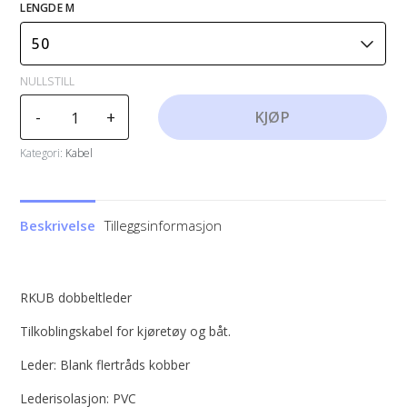
LENGDE M
NULLSTILL
Kabel
-
+
KJØP
RKUB
Dobbeltleder
Kategori:
Kabel
antall
Beskrivelse
Tilleggsinformasjon
RKUB dobbeltleder
Tilkoblingskabel for kjøretøy og båt.
Leder: Blank flertråds kobber
Lederisolasjon: PVC