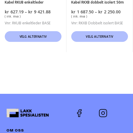
Kabel RKUB enkeltleder
Kabel RKXB dobbelt isolert 50m
Prisområde:
Priso
kr
627.19
–
kr
9 421.88
kr
1 687.50
–
kr
2 250.00
kr627.19
kr1
( ink. mva )
( ink. mva )
til
687.5
Vnr: RKUB enkeltleder BASE
Vnr: RKXB Dobbelt isolert BASE
kr9
til
421.88
kr2
Dette
Dette
VELG ALTERNATIV
VELG ALTERNATIV
250.0
produktet
produktet
har
har
flere
flere
varianter.
varianter.
Alternativene
Alternativene
kan
kan
velges
velges
på
på
produktsiden
produktsiden
OM OSS