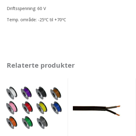
Driftsspenning: 60 V
Temp. område: -25ºC til +70ºC
Relaterte produkter
Kabel
Kabel
RKUB
RKXB
enkeltleder
dobbelt
isolert
50m