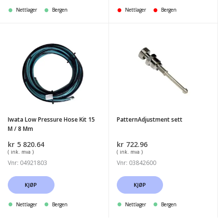
Nettlager
Bergen
Nettlager
Bergen
Iwata
PatternAdjustment
Low
sett
Pressure
Hose
Kit
15
M
Iwata Low Pressure Hose Kit 15
PatternAdjustment sett
/
M / 8 Mm
8
kr
5 820.64
kr
722.96
Mm
( ink. mva )
( ink. mva )
Vnr: 04921803
Vnr: 03842600
KJØP
KJØP
Nettlager
Bergen
Nettlager
Bergen