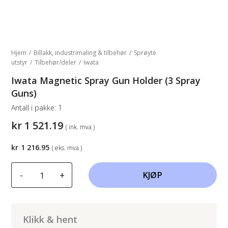
Hjem
/
Billakk, industrimaling & tilbehør
/
Sprøyte
utstyr
/
Tilbehør/deler
/
Iwata
Iwata Magnetic Spray Gun Holder (3 Spray
Guns)
Antall i pakke:
1
kr
1 521.19
( ink. mva )
kr
1 216.95
( eks. mva )
Iwata
-
+
KJØP
Magnetic
Spray
Gun
Holder
Klikk & hent