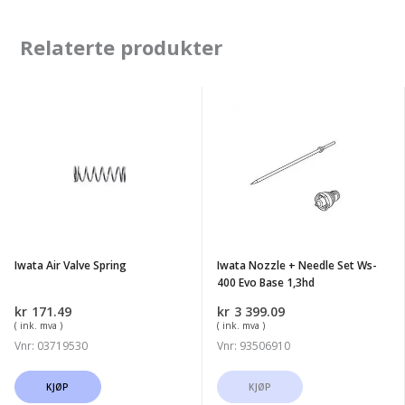
Relaterte produkter
Iwata
Iwata
Air
Nozzle
Valve
+
Spring
Needle
Set
Ws-
400
Iwata Air Valve Spring
Iwata Nozzle + Needle Set Ws-
Evo
400 Evo Base 1,3hd
Base
kr
171.49
kr
3 399.09
1,3hd
( ink. mva )
( ink. mva )
Vnr: 03719530
Vnr: 93506910
KJØP
KJØP