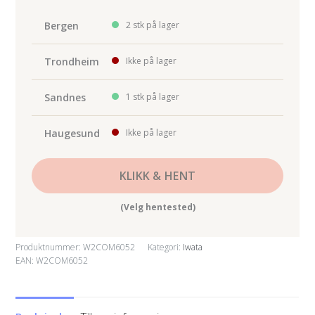
(3
Spray
Bergen
2 stk på lager
Guns)
antall
Trondheim
Ikke på lager
Sandnes
1 stk på lager
Haugesund
Ikke på lager
KLIKK & HENT
(Velg hentested)
Produktnummer:
W2COM6052
Kategori:
Iwata
EAN: W2COM6052