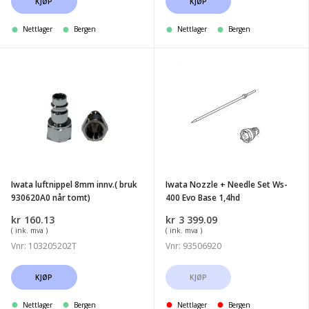
KJØP
KJØP
Nettlager
Bergen
Nettlager
Bergen
Iwata
Iwata
luftnippel
Nozzle
8mm
+
innv.
Needle
(
Set
bruk
Ws-
930620A0
400
Iwata luftnippel 8mm innv.( bruk
Iwata Nozzle + Needle Set Ws-
når
Evo
930620A0 når tomt)
400 Evo Base 1,4hd
tomt)
Base
kr
160.13
kr
3 399.09
1,4hd
( ink. mva )
( ink. mva )
Vnr: 103205202T
Vnr: 93506920
KJØP
KJØP
Nettlager
Bergen
Nettlager
Bergen