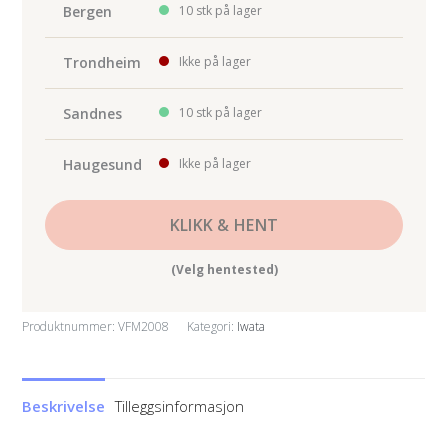
Bergen
10 stk på lager
Trondheim
Ikke på lager
Sandnes
10 stk på lager
Haugesund
Ikke på lager
KLIKK & HENT
(Velg hentested)
Produktnummer:
VFM2008
Kategori:
Iwata
Beskrivelse
Tilleggsinformasjon