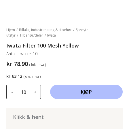
Hjem
/
Billakk, industrimaling & tilbehør
/
Sprøyte
utstyr
/
Tilbehør/deler
/
Iwata
Iwata Filter 100 Mesh Yellow
Antall i pakke:
10
kr
78.90
( ink. mva )
kr
63.12
( eks. mva )
Iwata
-
+
KJØP
Filter
100
Mesh
Yellow
Klikk & hent
antall