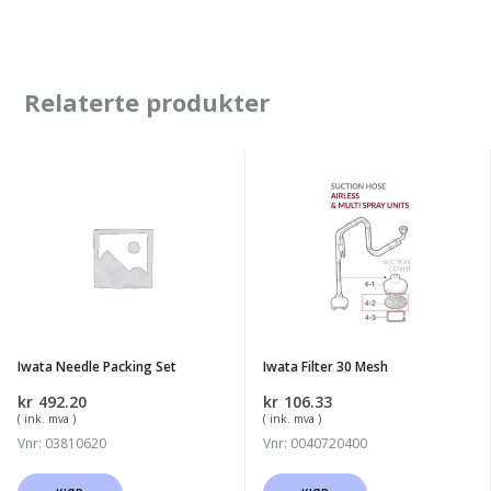
Relaterte produkter
Iwata
Iwata
Needle
Filter
Packing
30
Set
Mesh
Iwata Needle Packing Set
Iwata Filter 30 Mesh
kr
492.20
kr
106.33
( ink. mva )
( ink. mva )
Vnr: 03810620
Vnr: 0040720400