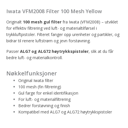
Iwata VFM2008 Filter 100 Mesh Yellow
Originalt
100 mesh gul filter
fra Iwata (VFM2008) – utviklet
for effektiv filtrering ved luft- og materialtilførsel i
trykkluftpistoler. Filteret fanger opp urenheter og partikler, og
bidrar til renere luftstrøm og jevn forstøvning.
Passer
ALG7 og ALG72 høytrykkspistoler
, slik at du får
bedre luft- og materialkontroll.
Nøkkelfunksjoner
Original Iwata filter
100 mesh (fin filtrering)
Gul farge for enkel identifikasjon
For luft- og materialfiltrering
Bedrer forstøvning og finish
Kompatibel med ALG7 og ALG72 høytrykkspistoler