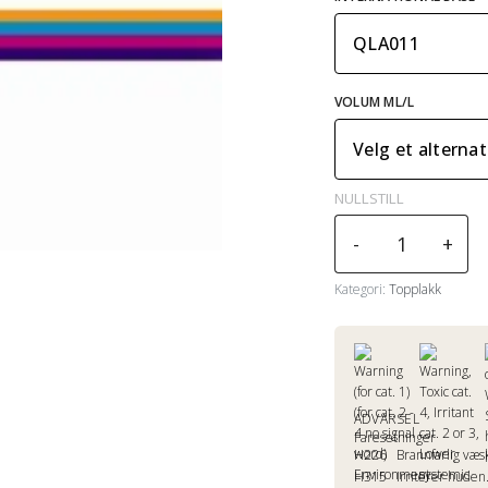
VOLUM ML/L
NULLSTILL
INTERTHANE
-
+
1070
Part
Kategori:
Topplakk
A
antall
ADVARSEL
Faresetninger
H226
Brannfarlig væs
H315
Irriterer huden