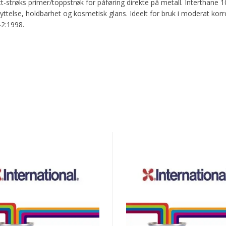
t-strøks primer/toppstrøk for påføring direkte på metall. Interthane 
kyttelse, holdbarhet og kosmetisk glans. Ideelt for bruk i moderat korr
-2:1998.
ond
Interbond
PC
2340UPC
Part
A
Grey