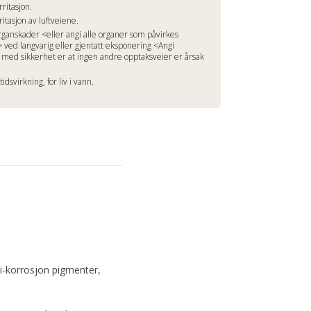
rritasjon.
ritasjon av luftveiene.
rganskader <eller angi alle organer som påvirkes
 ved langvarig eller gjentatt eksponering <Angi
med sikkerhet er at ingen andre opptaksveier er årsak
idsvirkning, for liv i vann.
ti-korrosjon pigmenter,