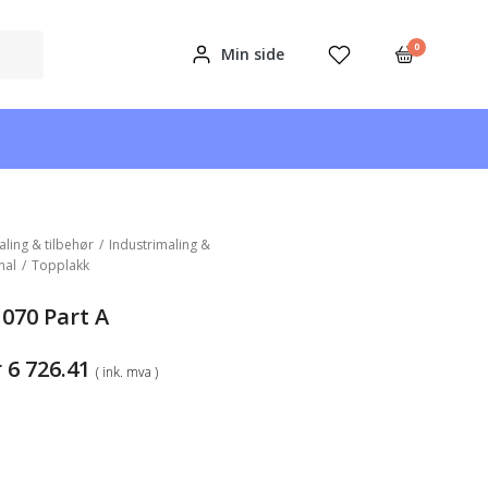
0
Min side
aling & tilbehør
/
Industrimaling &
nal
/
Topplakk
070 Part A
Prisområde:
r
6 726.41
( ink. mva )
kr4
127.13
til
kr6
726.41