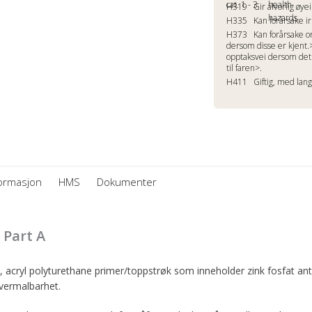
H319
Gir alvorlig øyei
H335
Kan forårsake ir
H373
Kan forårsake o
dersom disse er kjent.>
opptaksvei dersom det 
til faren>.
H411
Giftig, med langt
formasjon
HMS
Dokumenter
Part A
, acryl polyturethane primer/toppstrøk som inneholder zink fosfat an
vermalbarhet.