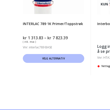
KUN 
INTERLAC 789 1K Primer/Toppstrøk
Interbo
Prisområde:
kr
1 313.83
–
kr
7 823.39
kr1
( ink. mva )
Logg i
313.83
Vnr: interlac789 BASE
å se pr
til
Dette
kr7
Vnr: HTA
VELG ALTERNATIV
823.39
produktet
Nettlag
har
flere
varianter.
Alternativene
kan
velges
på