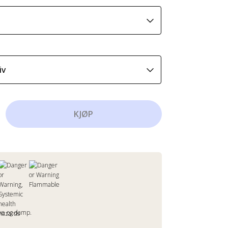
KJØP
ke og damp.
.