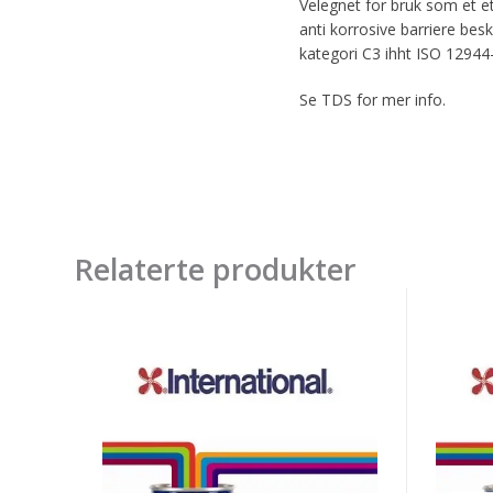
Velegnet for bruk som et et
anti korrosive barriere bes
kategori C3 ihht ISO 12944
Se TDS for mer info.
Relaterte produkter
INTERLAC
Interb
789
2340U
1K
Part
Primer/Toppstrøk
A
Pink