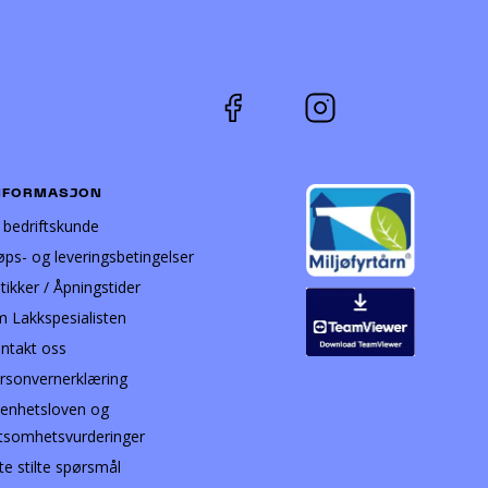
produktsiden
NFORMASJON
i bedriftskunde
øps- og leveringsbetingelser
tikker / Åpningstider
 Lakkspesialisten
ntakt oss
rsonvernerklæring
enhetsloven og
tsomhetsvurderinger
te stilte spørsmål