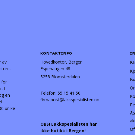
KONTAKTINFO
I
r av
Hovedkontor, Bergen
Bl
ntoret
Espehaugen 48
Kj
5258 Blomsterdalen
Bu
 for
Om
. I
Telefon:
55 15 41 50
 og en
Ko
firmapost@lakkspesialisten.no
et
Pe
00 unike
Åp
ak
OBS! Lakkspesialisten har
Of
ikke butikk i Bergen!