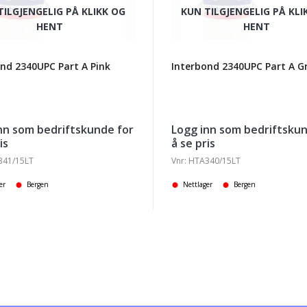
TILGJENGELIG PÅ KLIKK OG
KUN TILGJENGELIG PÅ KLI
HENT
HENT
nd 2340UPC Part A Pink
Interbond 2340UPC Part A G
nn som bedriftskunde for
Logg inn som bedriftskun
is
å se pris
341/15LT
Vnr: HTA340/15LT
er
Bergen
Nettlager
Bergen