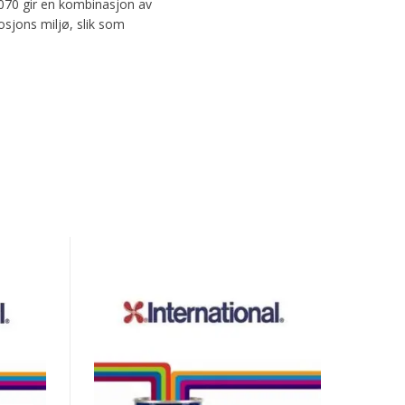
1070 gir en kombinasjon av
osjons miljø, slik som
INTERLAC
645
Hurtigtørkende
1K
toppstrøk