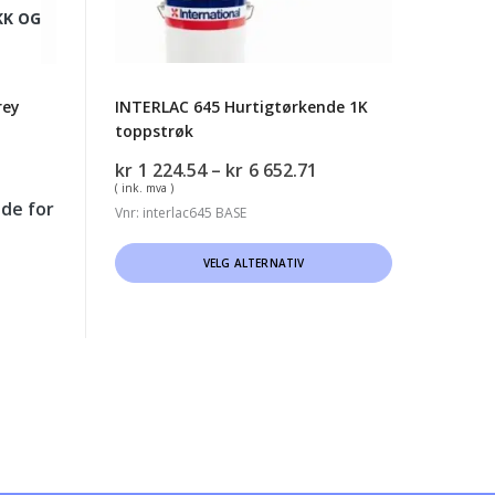
KK OG
rey
INTERLAC 645 Hurtigtørkende 1K
toppstrøk
Prisområde:
kr
1 224.54
–
kr
6 652.71
kr1
( ink. mva )
de for
224.54
Vnr: interlac645 BASE
til
Dette
kr6
VELG ALTERNATIV
652.71
produktet
har
flere
varianter.
Alternativene
kan
velges
på