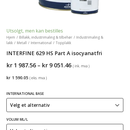
Utsolgt, men kan bestilles
Hjem
/
Billakk, industrimaling & tilbehør
/
Industrimaling &
lakk
/
Metall
/
International
/
Topplakk
INTERFINE 629 HS Part A isocyanatfri
Prisområde:
kr
1 987.56
–
kr
9 051.46
( ink. mva )
kr1
987.56
kr
1 590.05
( eks. mva )
til
kr9
051.46
INTERNATIONAL BASE
VOLUM ML/L