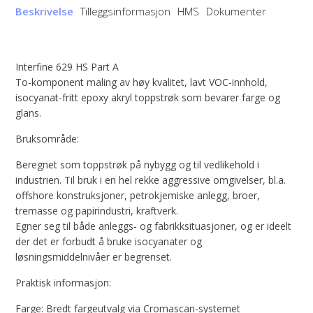
Beskrivelse
Tilleggsinformasjon
HMS
Dokumenter
Interfine 629 HS Part A
To-komponent maling av høy kvalitet, lavt VOC-innhold,
isocyanat-fritt epoxy akryl toppstrøk som bevarer farge og
glans.
Bruksområde:
Beregnet som toppstrøk på nybygg og til vedlikehold i
industrien. Til bruk i en hel rekke aggressive omgivelser, bl.a.
offshore konstruksjoner, petrokjemiske anlegg, broer,
tremasse og papirindustri, kraftverk.
Egner seg til både anleggs- og fabrikksituasjoner, og er ideelt
der det er forbudt å bruke isocyanater og
løsningsmiddelnivåer er begrenset.
Praktisk informasjon:
Farge: Bredt fargeutvalg via Cromascan-systemet