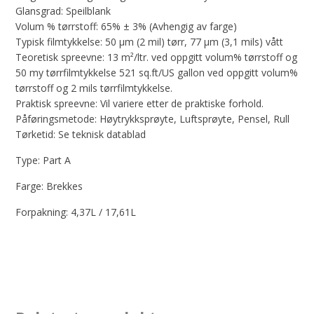
Glansgrad: Speilblank
Volum % tørrstoff: 65% ± 3% (Avhengig av farge)
Typisk filmtykkelse: 50 µm (2 mil) tørr, 77 µm (3,1 mils) vått
Teoretisk spreevne: 13 m²/ltr. ved oppgitt volum% tørrstoff og
50 my tørrfilmtykkelse 521 sq.ft/US gallon ved oppgitt volum%
tørrstoff og 2 mils tørrfilmtykkelse.
Praktisk spreevne: Vil variere etter de praktiske forhold.
Påføringsmetode: Høytrykksprøyte, Luftsprøyte, Pensel, Rull
Tørketid: Se teknisk datablad
Type: Part A
Farge: Brekkes
Forpakning: 4,37L / 17,61L