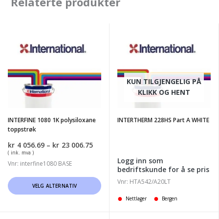
Relaterte produkter
INTERFINE
INTERTHERM
1080
228HS
1K
Part
polysiloxane
A
KUN TILGJENGELIG PÅ
toppstrøk
WHITE
KLIKK OG HENT
INTERFINE 1080 1K polysiloxane
INTERTHERM 228HS Part A WHITE
toppstrøk
Prisområde:
kr
4 056.69
–
kr
23 006.75
kr4
( ink. mva )
Logg inn som
056.69
Vnr: interfine1080 BASE
bedriftskunde for å se pris
til
kr23
Dette
Vnr: HTA542/A20LT
VELG ALTERNATIV
006.75
produktet
Nettlager
Bergen
har