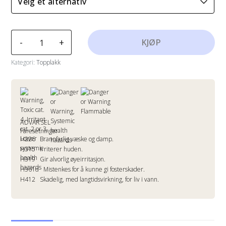
INTERFINE
-
+
KJØP
629
HS
Kategori:
Topplakk
Part
A
isocyanatfri
antall
ADVARSEL
Faresetninger
H226
Brannfarlig væske og damp.
H315
Irriterer huden.
H319
Gir alvorlig øyeirritasjon.
H361d
Mistenkes for å kunne gi fosterskader.
H412
Skadelig, med langtidsvirkning, for liv i vann.