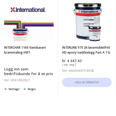
flere
INTERCHAR
INTERLINE
varianter.
1160
975
Alternativene
Vannbasert
2K
kan
brannmaling
løsemiddelfritt
velges
HVIT
HD
på
epoxy-
produktsiden
tankbelegg
INTERCHAR 1160 Vannbasert
INTERLINE 975 2K løsemiddelfritt
Part
brannmaling HVIT
HD epoxy-tankbelegg Part A 11L
A
kr
4 447.43
11L
( ink. mva )
Logg inn som
Vnr: interline975 BASE
bedriftskunde for å se pris
Dette
Vnr: HFA160/20LT
VELG ALTERNATIV
produktet
Nettlager
Bergen
har
flere
varianter.
Alternativene