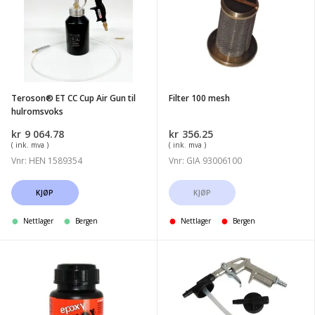
CC
mesh
Cup
Air
Gun
til
Teroson® ET CC Cup Air Gun til
Filter 100 mesh
hulromsvoks
hulromsvoks
kr
9 064.78
kr
356.25
( ink. mva )
( ink. mva )
Vnr: HEN 1589354
Vnr: GIA 93006100
KJØP
KJØP
Nettlager
Bergen
Nettlager
Bergen
BRUNOX
Hagmans
Epoxy
Sprøytepistol
Rustprimer
220