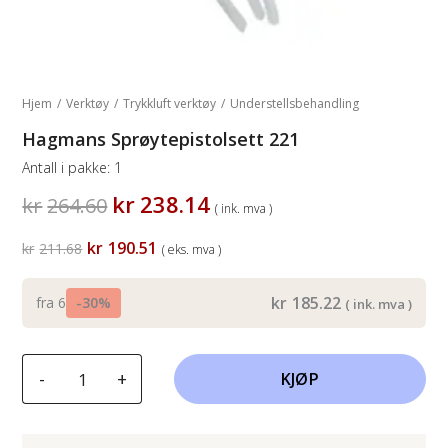
Hjem
/
Verktøy
/
Trykkluft verktøy
/
Understellsbehandling
Hagmans Sprøytepistolsett 221
Antall i pakke:
1
Opprinnelig
Nåværende
kr
238.14
kr
264.60
( ink. mva )
pris
pris
var:
er:
Opprinnelig
Nåværende
kr
190.51
kr
211.68
( eks. mva )
kr264.60.
kr238.14.
pris
pris
var:
er:
kr211.68.
kr190.51.
kr
185.22
fra 6
-30%
( ink. mva )
Hagmans
-
+
KJØP
Sprøytepistolsett
221
antall