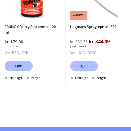
100
ml
Salg!
-10%
BRUNOX Epoxy Rustprimer 100
Hagmans Sprøytepistol 220
ml
Opprinnelig
kr
344.09
Nåværend
kr
179.00
kr
382.33
pris
pris
( ink. mva )
( ink. mva )
var:
er:
Vnr: BRO,10EP
Vnr: HAG 13220
kr382.33.
kr344.09.
KJØP
KJØP
Nettlager
Bergen
Nettlager
Bergen