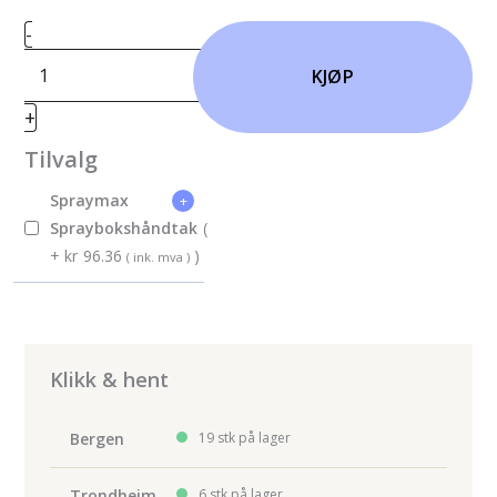
SprayMax
-
2K
KJØP
Klarlakk
+
Matt
400
Tilvalg
ml
antall
Spraymax
+
Spraybokshåndtak
(
Opprinnelig
Nåværende
+
kr
96.36
)
( ink. mva )
pris
pris
var:
er:
kr107.08.
kr96.36.
Klikk & hent
Bergen
19 stk på lager
Trondheim
6 stk på lager