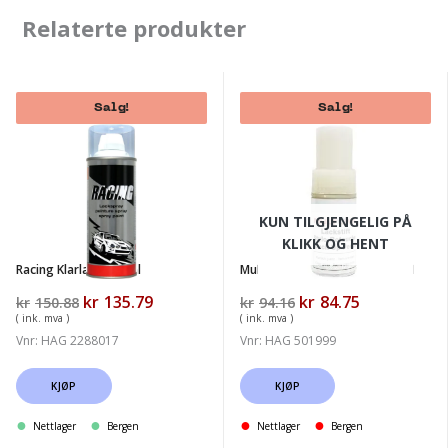
Relaterte produkter
Salg!
Salg!
Racing
Multona
Klarlakk
Lakkstift
400ml
Klarlakk
9ml
KUN TILGJENGELIG PÅ
KLIKK OG HENT
Racing Klarlakk 400ml
Multona Lakkstift Klarlakk 9ml
-10%
-10%
Opprinnelig
kr
135.79
Nåværende
Opprinnelig
kr
84.75
Nåværende
kr
150.88
kr
94.16
pris
pris
pris
pris
( ink. mva )
( ink. mva )
var:
er:
var:
er:
Vnr: HAG 2288017
Vnr: HAG 501999
kr150.88.
kr135.79.
kr94.16.
kr84.75.
KJØP
KJØP
Nettlager
Bergen
Nettlager
Bergen