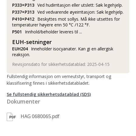
P333+P313
Ved hudirritasjon eller utslett: Søk legehjelp.
P337+P313
Ved vedvarende øyeirritasjon: Søk legehjelp.
P410+P412
Beskyttes mot sollys. Må ikke utsettes for
temperaturer høyere enn 50 °C /122 °F.
P501
Innhold/beholder leveres til ...
EUH-setninger
EUH204
Inneholder isocyanater. Kan gi en allergisk
reaksjon.
Revisjonsdato for sikkerhetsdatablad: 2025-04-15
Fullstendig informasjon om verneutstyr, transport og
klassifisering finnes i sikkerhetsdatabladet.
Se fullstendig sikkerhetsdatablad (SDS)
Dokumenter
HAG 0680065.pdf