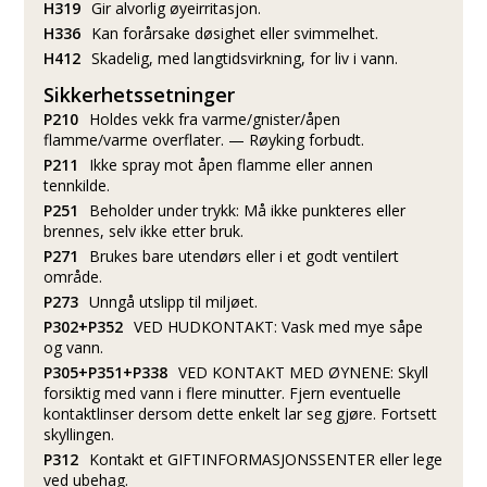
H319
Gir alvorlig øyeirritasjon.
H336
Kan forårsake døsighet eller svimmelhet.
H412
Skadelig, med langtidsvirkning, for liv i vann.
Sikkerhetssetninger
P210
Holdes vekk fra varme/gnister/åpen
flamme/varme overflater. — Røyking forbudt.
P211
Ikke spray mot åpen flamme eller annen
tennkilde.
P251
Beholder under trykk: Må ikke punkteres eller
brennes, selv ikke etter bruk.
P271
Brukes bare utendørs eller i et godt ventilert
område.
P273
Unngå utslipp til miljøet.
P302+P352
VED HUDKONTAKT: Vask med mye såpe
og vann.
P305+P351+P338
VED KONTAKT MED ØYNENE: Skyll
forsiktig med vann i flere minutter. Fjern eventuelle
kontaktlinser dersom dette enkelt lar seg gjøre. Fortsett
skyllingen.
P312
Kontakt et GIFTINFORMASJONSSENTER eller lege
ved ubehag.