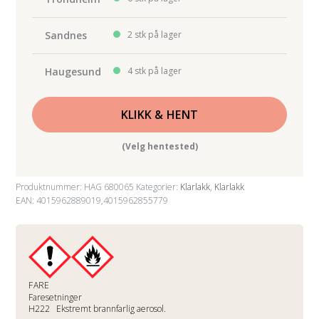
Sandnes
2 stk på lager
Haugesund
4 stk på lager
KLIKK & HENT
(Velg hentested)
Produktnummer:
HAG 680065
Kategorier:
Klarlakk
,
Klarlakk
EAN: 4015962889019,4015962855779
FARE
Faresetninger
H222
Ekstremt brannfarlig aerosol.