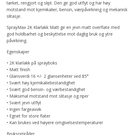
tørket, rengjort og slipt. Den gir god utflyt og har høy
motstand mot kjemikalier, bensin, værpåvirkning og mekanisk
slitasje.
SprayMax 2K Klarlakk Matt gir en jevn matt overflate med
god holdbarhet og beskyttelse mot daglig bruk og ytre
påvirkning.
Egenskaper
• 2K klarlakk på sprayboks
• Matt finish
• Glansverdi 16 +/- 2 glansenheter ved 85°
• Svært høy kjemikaliebestandighet
• Svært god bensin- og værbestandighet
• Maksimal motstand mot slitasje og riper
• Svært jevn utflyt
• Ingen fargeavvik
• Egnet for store flater
• Kan brukes ved høyere omgivelsestemperaturer
Bruksområder