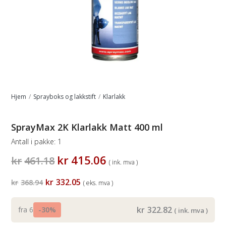
Hjem
/
Sprayboks og lakkstift
/
Klarlakk
SprayMax 2K Klarlakk Matt 400 ml
Antall i pakke:
1
Opprinnelig
Nåværende
kr
415.06
kr
461.18
( ink. mva )
pris
pris
var:
er:
Opprinnelig
Nåværende
kr
332.05
kr
368.94
( eks. mva )
kr461.18.
kr415.06.
pris
pris
var:
er:
kr368.94.
kr332.05.
kr
322.82
fra 6
-30%
( ink. mva )