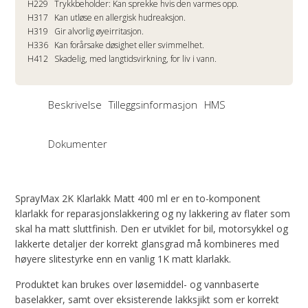
H229
Trykkbeholder: Kan sprekke hvis den varmes opp.
H317
Kan utløse en allergisk hudreaksjon.
H319
Gir alvorlig øyeirritasjon.
H336
Kan forårsake døsighet eller svimmelhet.
H412
Skadelig, med langtidsvirkning, for liv i vann.
Beskrivelse
Tilleggsinformasjon
HMS
Dokumenter
SprayMax 2K Klarlakk Matt 400 ml er en to-komponent
klarlakk for reparasjonslakkering og ny lakkering av flater som
skal ha matt sluttfinish. Den er utviklet for bil, motorsykkel og
lakkerte detaljer der korrekt glansgrad må kombineres med
høyere slitestyrke enn en vanlig 1K matt klarlakk.
Produktet kan brukes over løsemiddel- og vannbaserte
baselakker, samt over eksisterende lakksjikt som er korrekt