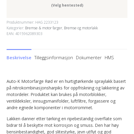
(Velg hentested)
Produktnummer:
HAG 2233123
Kategorier:
Bremse & motor farger
,
Bremse og motorlakk
EAN: 4015962089303
Beskrivelse
Tilleggsinformasjon
Dokumenter
HMS
Auto-K Motorfarge Rød er en hurtigtørkende spraylakk basert
på nitrokombinasjonsharpiks for oppfriskning og lakkering av
motordeler. Produktet kan brukes på motorblokker,
ventildeksler, innsugsmanifolder, luftfiltre, forgassere og
andre egnede komponenter i motorrommet.
Lakken danner etter tørking en ripebestandig overflate som
bidrar til å beskytte mot korrosjon og smuss. Den har høy
bensinbestandighet, god slitestyrke, jevn utflyt og god