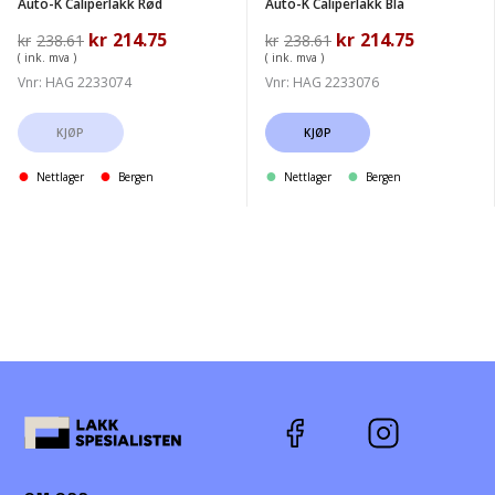
Auto-K Caliperlakk Rød
Auto-K Caliperlakk Blå
Opprinnelig
kr
214.75
Nåværende
Opprinnelig
kr
214.75
Nåværend
kr
238.61
kr
238.61
pris
pris
pris
pris
( ink. mva )
( ink. mva )
var:
er:
var:
er:
Vnr: HAG 2233074
Vnr: HAG 2233076
kr238.61.
kr214.75.
kr238.61.
kr214.75.
KJØP
KJØP
Nettlager
Bergen
Nettlager
Bergen