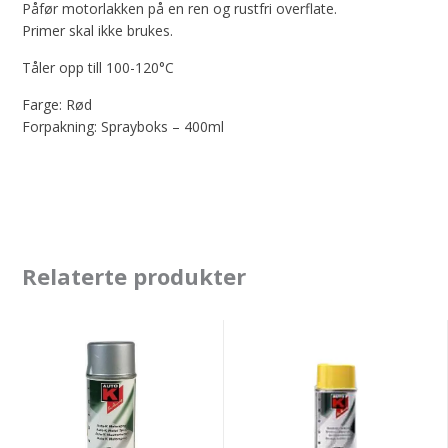
Påfør motorlakken på en ren og rustfri overflate.
Primer skal ikke brukes.
Tåler opp till 100-120°C
Farge: Rød
Forpakning: Sprayboks – 400ml
Relaterte produkter
Auto-
Auto-
K
K
Motorfarge
Caliperlakk
Sølv
Gul