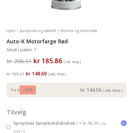
Hjem
/
Sprayboks og lakkstift
/
Bremse og motorlakk
Auto-K Motorfarge Rød
Antall i pakke:
1
Opprinnelig
Nåværende
kr
185.86
kr
206.51
( ink. mva )
pris
pris
var:
er:
Opprinnelig
Nåværende
kr
148.69
kr
165.21
( eks. mva )
kr206.51.
kr185.86.
pris
pris
var:
er:
kr165.21.
kr148.69.
kr
144.56
fra 6
-30%
( ink. mva )
Tilvalg
Opprinnelig
Nåværende
Spraymax Spraybokshåndtak
( +
kr
96.36
+
( ink.
pris
pris
)
mva )