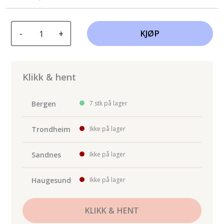
var:
er:
kr107.08.
kr96.36.
Auto-
-
+
KJØP
K
Motorfarge
Rød
antall
Klikk & hent
Bergen
7 stk på lager
Trondheim
Ikke på lager
Sandnes
Ikke på lager
Haugesund
Ikke på lager
KLIKK & HENT