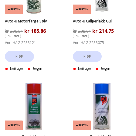
Salg!
-10%
Salg!
-10%
Auto-K Motorfarge Sølv
Auto-K Caliperlakk Gul
Opprinnelig
kr
185.86
Nåværende
Opprinnelig
kr
214.75
Nåværend
kr
206.51
kr
238.61
pris
pris
pris
pris
( ink. mva )
( ink. mva )
var:
er:
var:
er:
Vnr: HAG 2233121
Vnr: HAG 2233075
kr206.51.
kr185.86.
kr238.61.
kr214.75.
KJØP
KJØP
Nettlager
Bergen
Nettlager
Bergen
Auto-
Auto-
K
K
Caliperlakk
Caliperlakk
Rød
Blå
Salg!
-10%
Salg!
-10%