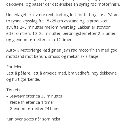
dekkevne, og passer der det ønskes en synlig rød motorfinish.
Underlaget skal være rent, tørt og fritt for fett og støv. Påfør
to tynne krysslag fra 15–25 cm avstand og la produktet
avlufte 2–3 minutter mellom hvert lag. Lakken er støvtørr
etter omtrent 10–20 minutter, berøringstørr etter 2–3 timer
og gjennomtørr etter cirka 12 timer.
Auto-K Motorfarge Rød gir en jevn rød motorfinish med god
motstand mot bensin, smuss og mekanisk slitasje.
Fordeler:
Lett å påføre, lett å arbeide med, bra vedheft, høy dekkevne
og hurtigtørkende.
Tørketid:
– Støvtørr etter ca 30 minutter
– Klebe fri etter ca 1 timer
– Gjennomtørr etter 24 timer
Kan overlakkes når som helst.