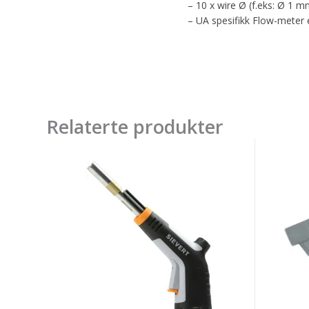
– 10 x wire Ø (f.eks: Ø 1 m
– UA spesifikk Flow-meter 
Relaterte produkter
Blåselampe
GYS
Sievert
SAMPL
Powerjet
CARRY
US
CASE
1"
STEEL
AND
ALU
SHEET