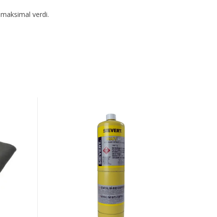
 maksimal verdi.
GASS
ENGANGSBEHOLDER
MAPP
400G
221183
(gul
flaske)
US
1"