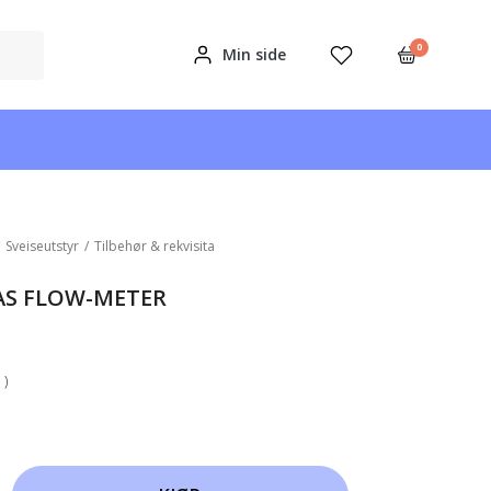
0
Min side
/
Sveiseutstyr
/
Tilbehør & rekvisita
AS FLOW-METER
 )