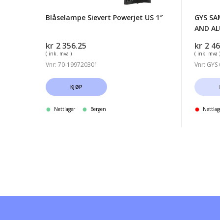
Blåselampe Sievert Powerjet US 1″
GYS SA
AND AL
kr
2 356.25
kr
2 46
( ink. mva )
( ink. mva 
Vnr: 70-199720301
Vnr: GYS
KJØP
Nettlager
Bergen
Nettlag