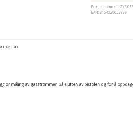
Produktnummer:
GYS 05
EAN: 3154020053939
formasjon
gjør måling av gasstrømmen på slutten av pistolen og for å oppdage