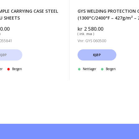
MPLE CARRYING CASE STEEL
GYS WELDING PROTECTION 
U SHEETS
(1300°C/2400°F – 427g/m² – 
0.00
kr
2 580.00
)
( ink. mva )
 055841
Vnr: GYS 060500
KJØP
KJØP
er
Bergen
Nettlager
Bergen