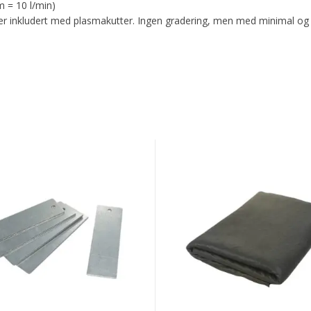
m = 10 l/min)
er inkludert med plasmakutter. Ingen gradering, men med minimal og
GYS
E
WELDING
ING
PROTECTION
COVER
(1300°C/2400°F
-
427g/m²
S
-
2x1.