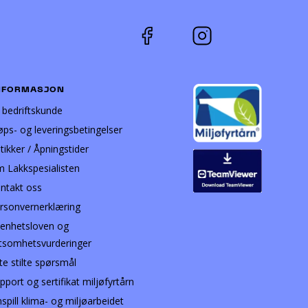
NFORMASJON
i bedriftskunde
øps- og leveringsbetingelser
tikker / Åpningstider
 Lakkspesialisten
ntakt oss
rsonvernerklæring
enhetsloven og
tsomhetsvurderinger
te stilte spørsmål
pport og sertifikat miljøfyrtårn
nspill klima- og miljøarbeidet