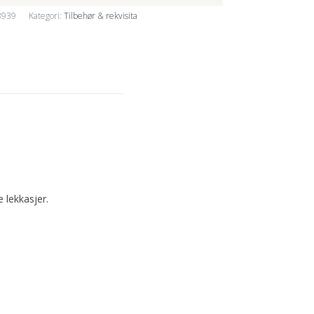
3939
Kategori:
Tilbehør & rekvisita
 lekkasjer.