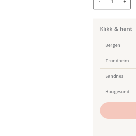
-
+
TORCH
GAS
FLOW-
METER
Klikk & hent
antall
Bergen
Trondheim
Sandnes
Haugesund