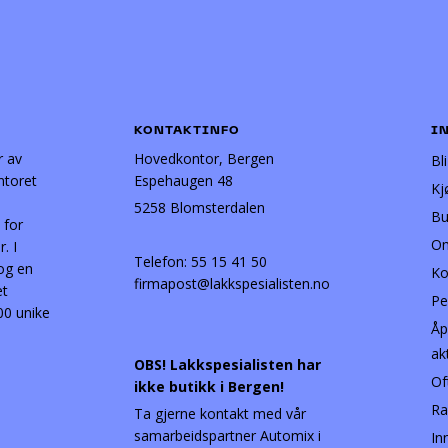
KONTAKTINFO
I
r av
Hovedkontor, Bergen
Bl
ntoret
Espehaugen 48
Kj
5258 Blomsterdalen
Bu
 for
Om
. I
Telefon:
55 15 41 50
 og en
Ko
firmapost@lakkspesialisten.no
et
Pe
00 unike
Åp
ak
OBS! Lakkspesialisten har
Of
ikke butikk i Bergen!
Ra
Ta gjerne kontakt med vår
samarbeidspartner Automix i
In