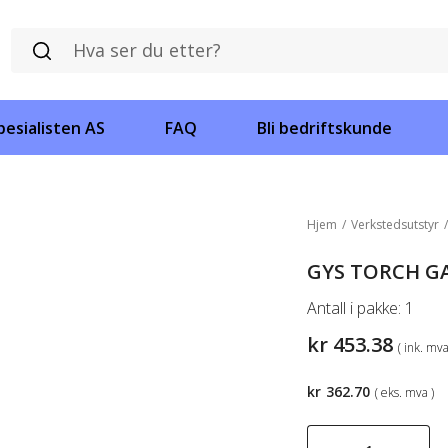
esialisten AS
FAQ
Bli bedriftskunde
Hjem
/
Verkstedsutstyr
GYS TORCH G
Antall i pakke:
1
kr
453.38
( ink. mva
kr
362.70
( eks. mva )
GYS