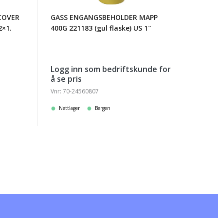
COVER
GASS ENGANGSBEHOLDER MAPP
2×1.
400G 221183 (gul flaske) US 1″
Logg inn som bedriftskunde for
å se pris
Vnr: 70-24560807
Nettlager
Bergen