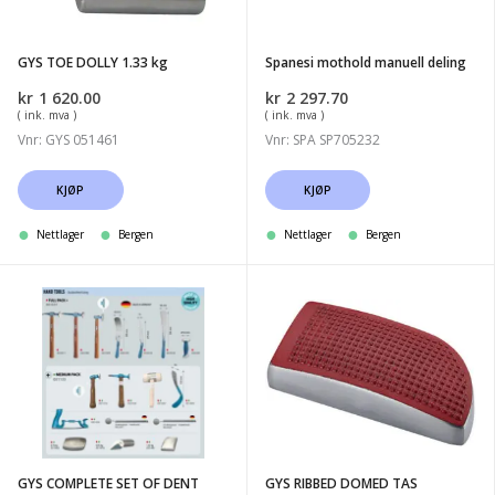
GYS TOE DOLLY 1.33 kg
Spanesi mothold manuell deling
kr
1 620.00
kr
2 297.70
( ink. mva )
( ink. mva )
Vnr: GYS 051461
Vnr: SPA SP705232
KJØP
KJØP
Nettlager
Bergen
Nettlager
Bergen
GYS
GYS
COMPLETE
RIBBED
SET
DOMED
OF
TAS
DENT
PULLING
HAND
GYS COMPLETE SET OF DENT
GYS RIBBED DOMED TAS
TOOL