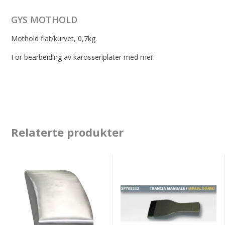
GYS MOTHOLD
Mothold flat/kurvet, 0,7kg.
For bearbeiding av karosseriplater med mer.
Relaterte produkter
GYS
Spanesi
TOE
mothold
DOLLY
manuell
1.33
deling
kg