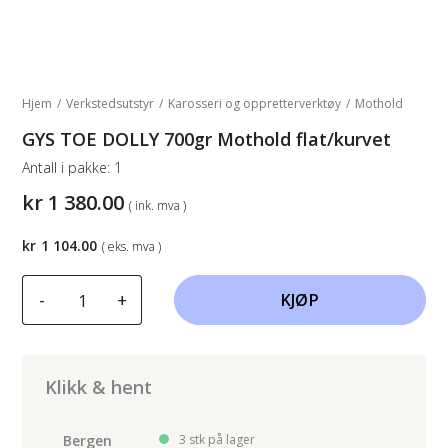
Hjem
/
Verkstedsutstyr
/
Karosseri og oppretterverktøy
/
Mothold
GYS TOE DOLLY 700gr Mothold flat/kurvet
Antall i pakke:
1
kr
1 380.00
( ink. mva )
kr
1 104.00
( eks. mva )
GYS
-
+
KJØP
TOE
DOLLY
700gr
Mothold
Klikk & hent
flat/kurvet
antall
Bergen
3 stk på lager