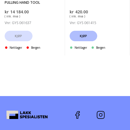
PULLING HAND TOOL
kr
14 184.00
kr
420.00
( ink. mva )
( ink. mva )
Vnr: GYS 061637
Vnr: GYS 061415
KJØP
KJØP
Nettlager
Bergen
Nettlager
Bergen