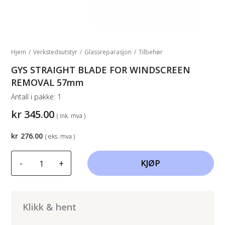
Hjem
/
Verkstedsutstyr
/
Glassreparasjon
/
Tilbehør
GYS STRAIGHT BLADE FOR WINDSCREEN
REMOVAL 57mm
Antall i pakke:
1
kr
345.00
( ink. mva )
kr
276.00
( eks. mva )
GYS
-
+
KJØP
STRAIGHT
BLADE
FOR
WINDSCREEN
Klikk & hent
REMOVAL