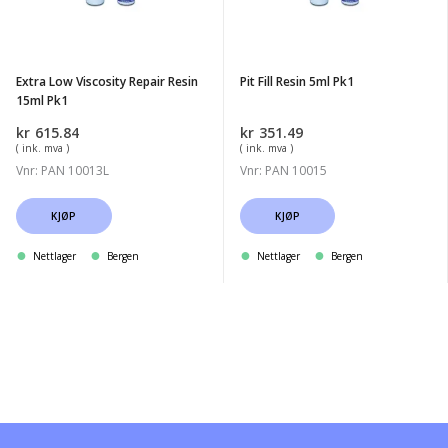
Resin
Pk1
15ml
Pk1
Extra Low Viscosity Repair Resin
Pit Fill Resin 5ml Pk1
15ml Pk1
kr
615.84
kr
351.49
( ink. mva )
( ink. mva )
Vnr: PAN 10013L
Vnr: PAN 10015
KJØP
KJØP
Nettlager
Bergen
Nettlager
Bergen