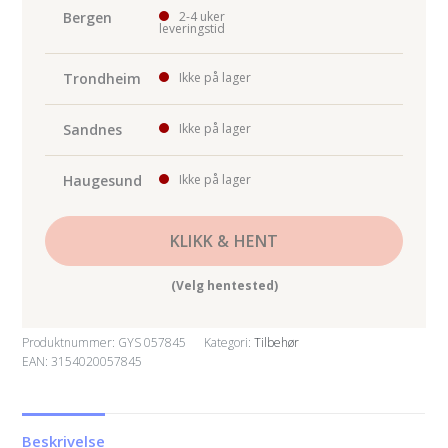
57mm
Bergen
2-4 uker
leveringstid
antall
Trondheim
Ikke på lager
Sandnes
Ikke på lager
Haugesund
Ikke på lager
KLIKK & HENT
(Velg hentested)
Produktnummer:
GYS 057845
Kategori:
Tilbehør
EAN: 3154020057845
Beskrivelse