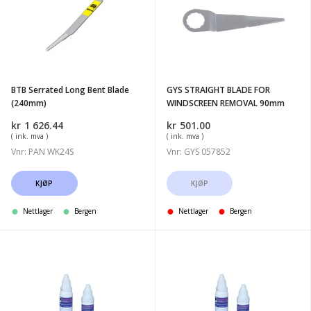
Long
BLADE
Bent
FOR
Blade
WINDSCREEN
(240mm)
REMOVAL
90mm
BTB Serrated Long Bent Blade
GYS STRAIGHT BLADE FOR
(240mm)
WINDSCREEN REMOVAL 90mm
kr
1 626.44
kr
501.00
( ink. mva )
( ink. mva )
Vnr: PAN WK24S
Vnr: GYS 057852
KJØP
KJØP
Nettlager
Bergen
Nettlager
Bergen
Extra
Pit
Low
Fill
Viscosity
Resin
Repair
5ml