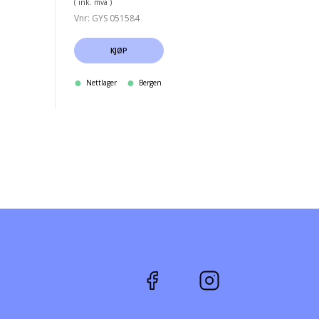
( ink. mva )
Vnr: GYS 051584
KJØP
Nettlager
Bergen