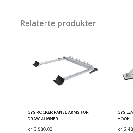
Relaterte produkter
GYS
GYS
ROCKER
LEVEL
PANEL
LEVER
ARMS
WITH
FOR
HOOK
DRAW
ALIGNER
GYS ROCKER PANEL ARMS FOR
GYS LE
DRAW ALIGNER
HOOK
kr
3 900.00
kr
2 40