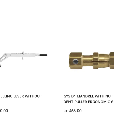
GYS
LING
D1
MANDREL
OUT
WITH
NUT
FOR
DENT
PULLER
ERGONOMIC
GUN
VELLING LEVER WITHOUT
GYS D1 MANDREL WITH NUT
DENT PULLER ERGONOMIC 
0.00
kr
465.00