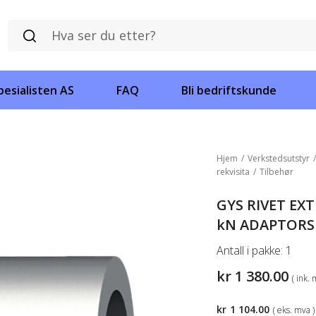
esialisten AS
FAQ
Bli bedriftskunde
Hjem
/
Verkstedsutstyr
rekvisita
/
Tilbehør
GYS RIVET EX
kN ADAPTORS
Antall i pakke:
1
kr
1 380.00
( ink. 
kr
1 104.00
( eks. mva )