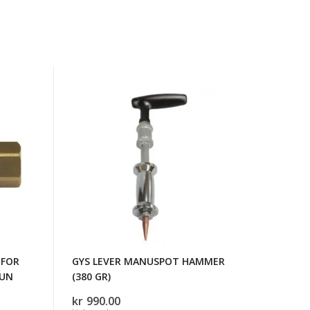
GYS
LEVER
MANUSPOT
HAMMER
(380
GR)
 FOR
GYS LEVER MANUSPOT HAMMER
GUN
(380 GR)
kr
990.00