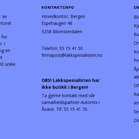
KONTAKTINFO
I
r av
Hovedkontor, Bergen
Bl
ntoret
Espehaugen 48
Kj
5258 Blomsterdalen
Bu
 for
Om
. I
Telefon:
55 15 41 50
 og en
Ko
firmapost@lakkspesialisten.no
et
Pe
00 unike
Åp
ak
OBS! Lakkspesialisten har
Of
ikke butikk i Bergen!
Ra
Ta gjerne kontakt med vår
samarbeidspartner Automix i
In
Åsane. Tlf. 55 15 41 70.
Se
Da