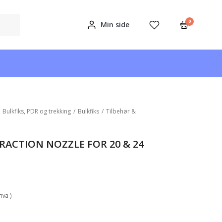
0
Min side
/
Bulkfiks, PDR og trekking
/
Bulkfiks
/
Tilbehør &
TRACTION NOZZLE FOR 20 & 24
mva )