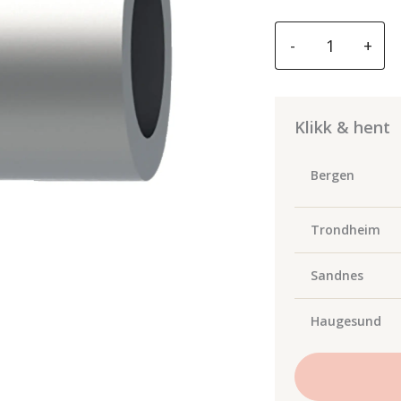
GYS
-
+
RIVET
EXTRACTION
NOZZLE
FOR
Klikk & hent
20
&
Bergen
24
kN
Trondheim
ADAPTORS
antall
Sandnes
Haugesund