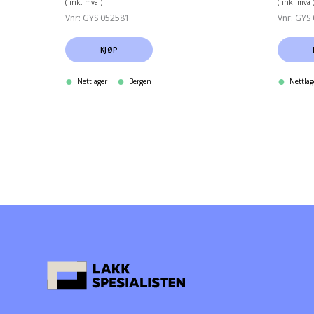
( ink. mva )
( ink. mva 
Vnr: GYS 052581
Vnr: GYS
KJØP
Nettlager
Bergen
Nettlag