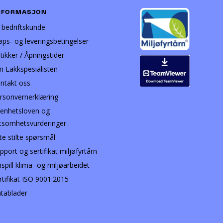
NFORMASJON
i bedriftskunde
øps- og leveringsbetingelser
tikker / Åpningstider
 Lakkspesialisten
ntakt oss
rsonvernerklæring
enhetsloven og
tsomhetsvurderinger
te stilte spørsmål
pport og sertifikat miljøfyrtårn
nspill klima- og miljøarbeidet
rtifikat ISO 9001:2015
tablader