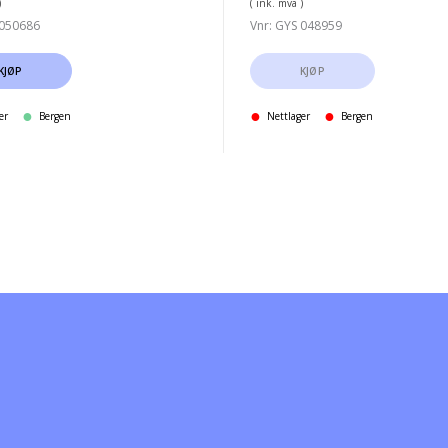
)
( ink. mva )
 050686
Vnr: GYS 048959
KJØP
KJØP
er
Bergen
Nettlager
Bergen