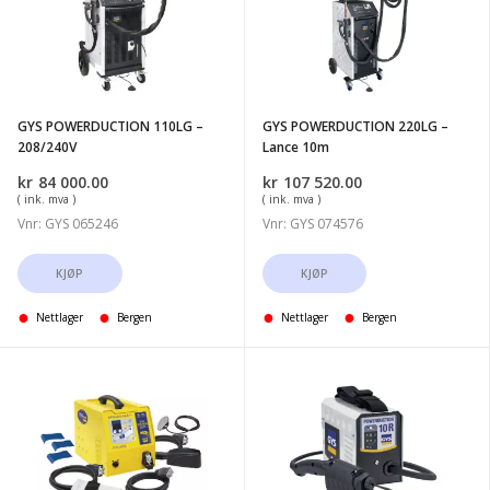
-
-
208/240V
Lance
10m
GYS POWERDUCTION 110LG –
GYS POWERDUCTION 220LG –
208/240V
Lance 10m
kr
84 000.00
kr
107 520.00
( ink. mva )
( ink. mva )
Vnr: GYS 065246
Vnr: GYS 074576
KJØP
KJØP
Nettlager
Bergen
Nettlager
Bergen
GYS
GYS
GYSDUCTION
POWERDUCTION
AUTO
10R
COMPLETE
PRO