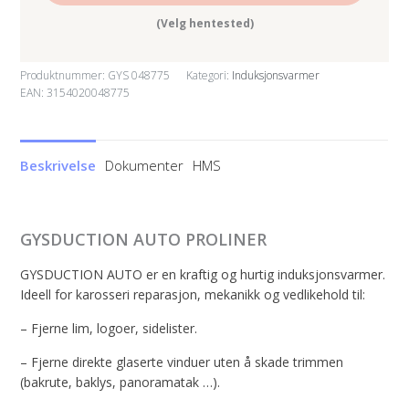
(Velg hentested)
Produktnummer:
GYS 048775
Kategori:
Induksjonsvarmer
EAN: 3154020048775
Beskrivelse
Dokumenter
HMS
GYSDUCTION AUTO PROLINER
GYSDUCTION AUTO er en kraftig og hurtig induksjonsvarmer.
Ideell for karosseri reparasjon, mekanikk og vedlikehold til:
– Fjerne lim, logoer, sidelister.
– Fjerne direkte glaserte vinduer uten å skade trimmen
(bakrute, baklys, panoramatak …).