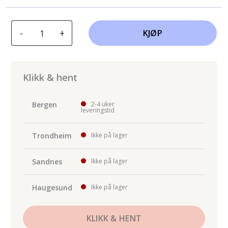
GYS
-
+
KJØP
PROLINER
GYSDUCTION
AUTO
antall
Klikk & hent
Bergen
2-4 uker
leveringstid
Trondheim
Ikke på lager
Sandnes
Ikke på lager
Haugesund
Ikke på lager
KLIKK & HENT