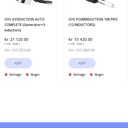
(Generator+3
(12
inductors)
INDUCTORS)
GYS GYSDUCTION AUTO
GYS POWERDUCTION 10R PRO
COMPLETE (Generator+3
(12 INDUCTORS)
inductors)
kr
21 120.00
kr
15 420.00
( ink. mva )
( ink. mva )
Vnr: GYS 053380
Vnr: GYS 080195
KJØP
KJØP
Nettlager
Bergen
Nettlager
Bergen