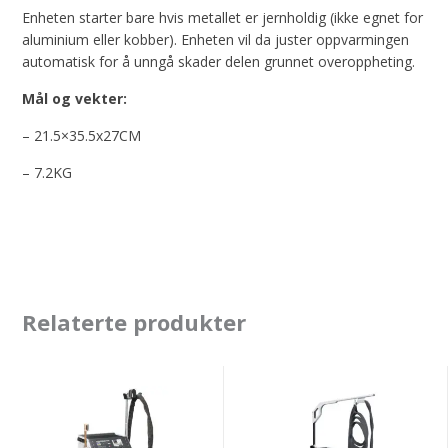
Enheten starter bare hvis metallet er jernholdig (ikke egnet for
aluminium eller kobber). Enheten vil da juster oppvarmingen
automatisk for å unngå skader delen grunnet overoppheting.
Mål og vekter:
– 21.5×35.5x27CM
– 7.2KG
Relaterte produkter
GYS
GYS
POWERDUCTION
POWERDUCTION
110LG
220LG