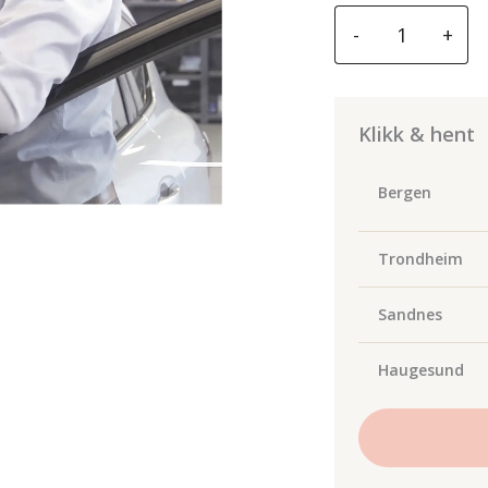
GYS
-
+
PROFESSIONAL
BOX
SET
FOR
Klikk & hent
WINDSCREEN
REMOVAL
Bergen
antall
Trondheim
Sandnes
Haugesund