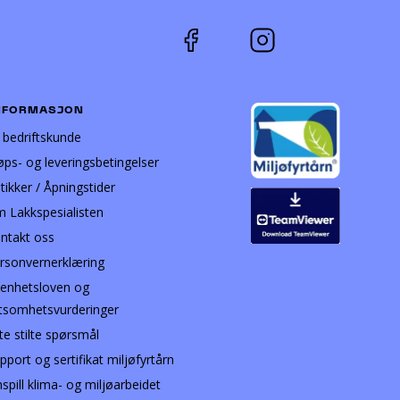
NFORMASJON
i bedriftskunde
øps- og leveringsbetingelser
tikker / Åpningstider
 Lakkspesialisten
ntakt oss
rsonvernerklæring
enhetsloven og
tsomhetsvurderinger
te stilte spørsmål
pport og sertifikat miljøfyrtårn
nspill klima- og miljøarbeidet