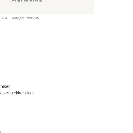
(Velg hentested)
7654
Kategori:
Verktøy
niker.
 skrutrekker (ikke
r.