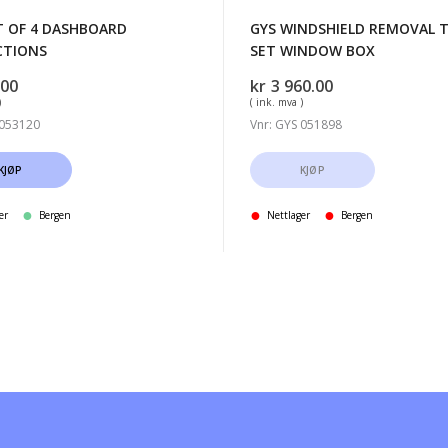
T OF 4 DASHBOARD
GYS WINDSHIELD REMOVAL 
CTIONS
SET WINDOW BOX
.00
kr
3 960.00
)
( ink. mva )
 053120
Vnr: GYS 051898
KJØP
KJØP
er
Bergen
Nettlager
Bergen