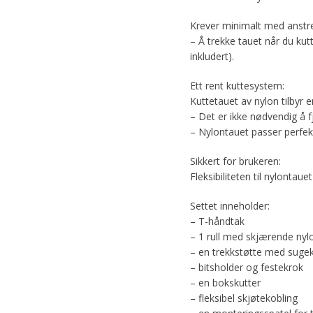
Krever minimalt med anstr
– Å trekke tauet når du kut
inkludert).
Ett rent kuttesystem:
Kuttetauet av nylon tilbyr 
– Det er ikke nødvendig å f
– Nylontauet passer perfekt
Sikkert for brukeren:
Fleksibiliteten til nylontau
Settet inneholder:
– T-håndtak
– 1 rull med skjærende nyl
– en trekkstøtte med suge
– bitsholder og festekrok
– en bokskutter
– fleksibel skjøtekobling