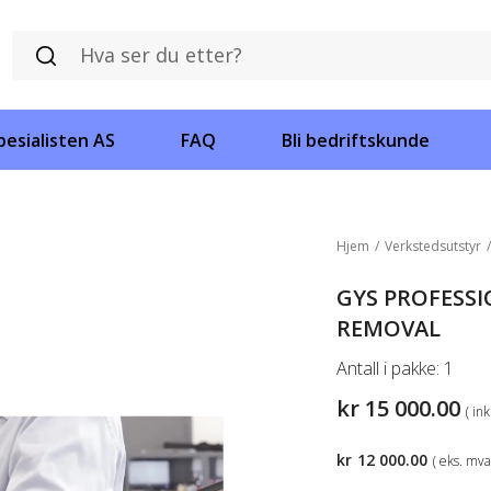
esialisten AS
FAQ
Bli bedriftskunde
Hjem
/
Verkstedsutstyr
GYS PROFESSI
REMOVAL
Antall i pakke:
1
kr
15 000.00
( in
kr
12 000.00
( eks. mva