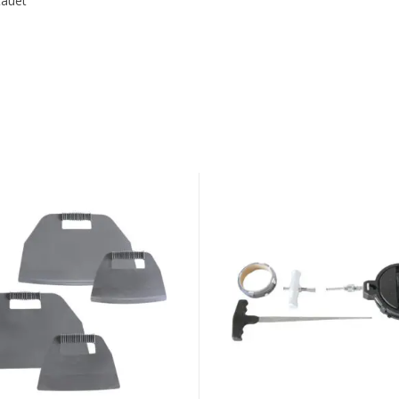
tauet
GYS
WINDSHIELD
REMOVAL
TOOL
BOARD
SET
CTIONS
WINDOW
BOX