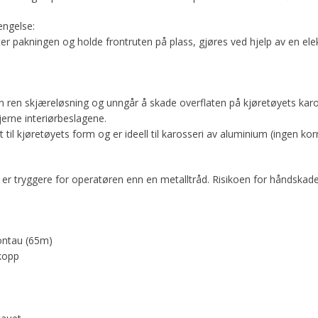
engelse:
ter pakningen og holde frontruten på plass, gjøres ved hjelp av en elek
en ren skjæreløsning og unngår å skade overflaten på kjøretøyets karo
jerne interiørbeslagene.
 til kjøretøyets form og er ideell til karosseri av aluminium (ingen ko
et er tryggere for operatøren enn en metalltråd. Risikoen for håndskade
ontau (65m)
kopp