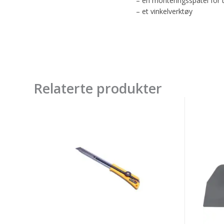
– en monteringsspatel for 
– et vinkelverktøy
Relaterte produkter
Olfa
GYS
XL-
SET
2
OF
Kniv
4
Bryteblad
DASH
lang
PROTE
18mm