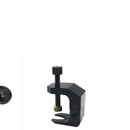
GYS
REMOVAL
TOOL
FOR
BMW
WINDSCREEN
WIPER
ARMS