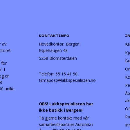
KONTAKTINFO
I
r av
Hovedkontor, Bergen
Bl
ntoret
Espehaugen 48
Kj
5258 Blomsterdalen
Bu
 for
Om
. I
Telefon:
55 15 41 50
 og en
Ko
firmapost@lakkspesialisten.no
et
Pe
00 unike
Åp
ak
OBS! Lakkspesialisten har
Of
ikke butikk i Bergen!
Ra
Ta gjerne kontakt med vår
samarbeidspartner Automix i
In