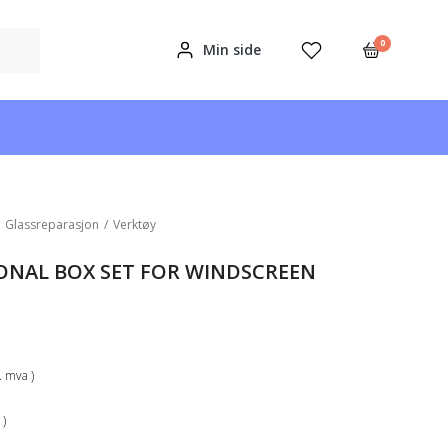
0
Min side
/
Glassreparasjon
/
Verktøy
ONAL BOX SET FOR WINDSCREEN
k. mva )
 )