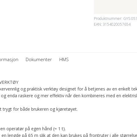
Produktnummer:
GYS 05
EAN: 3154020057654
formasjon
Dokumenter
HMS
EVERKTØY
kervennlig og praktisk verktøy designet for å betjenes av en enkelt tek
og enda raskere og mer effektiv når den kombineres med en elektrisk
t trygt for både brukeren og kjøretøyet.
en operatør på egen hånd (≈ 1 t).
en lengde på 65 m slik at den kan brukes på frontruter i alle størrelse