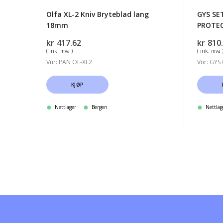
Olfa XL-2 Kniv Bryteblad lang
GYS SE
18mm
PROTE
kr
417.62
kr
810
( ink. mva )
( ink. mva 
Vnr: PAN OL-XL2
Vnr: GYS
KJØP
Nettlager
Bergen
Nettlag