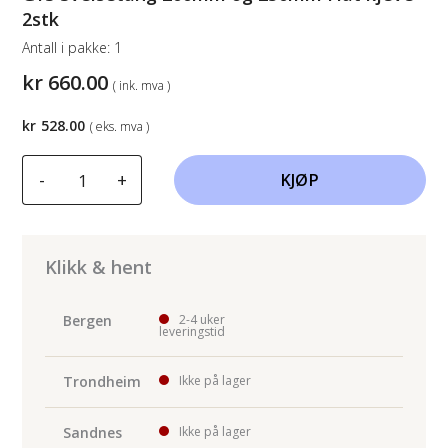
2stk
Antall i pakke:
1
kr
660.00
( ink. mva )
kr
528.00
( eks. mva )
GYS
-
+
KJØP
Sveisetang
200mm
og
250mm
Klikk & hent
Flat
kjeve
Bergen
2-4 uker
leveringstid
2stk
antall
Trondheim
Ikke på lager
Sandnes
Ikke på lager