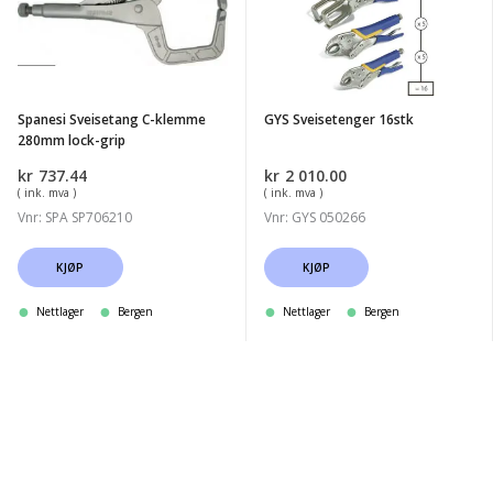
klemme
280mm
lock-
grip
Spanesi Sveisetang C-klemme
GYS Sveisetenger 16stk
280mm lock-grip
kr
737.44
kr
2 010.00
( ink. mva )
( ink. mva )
Vnr: SPA SP706210
Vnr: GYS 050266
KJØP
KJØP
Nettlager
Bergen
Nettlager
Bergen