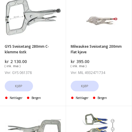
Sveisetang
Sveisetang
280mm
200mm
C-
Flat
klemme
kjeve
6stk
GYS Sveisetang 280mm C-
Milwaukee Sveisetang 200mm
klemme 6stk
Flat kjeve
kr
2 130.00
kr
395.00
( ink. mva )
( ink. mva )
Vnr: GYS 061378
Vnr: MIL 4932471734
KJØP
KJØP
Nettlager
Bergen
Nettlager
Bergen
Spanesi
GYS
Sveisetang
Sveisetenger
C-
16stk