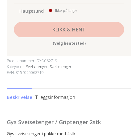
Haugesund
Ikke på lager
KLIKK & HENT
(Velg hentested)
Produktnummer:
GYS 062719
Kategorier:
Sveisetenger
,
Sveisetenger
EAN: 3154020062719
Beskrivelse
Tilleggsinformasjon
Gys Sveisetenger / Griptenger 2stk
Gys sveisetenger i pakke med 4stk