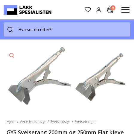
Skip
0
to
MAI
content
ME
Hjem
/
Verkstedsutstyr
/
Sveiseutstyr
/
Sveisetenger
GYS Sveisetang 200mm og 250mm Flat kjeve