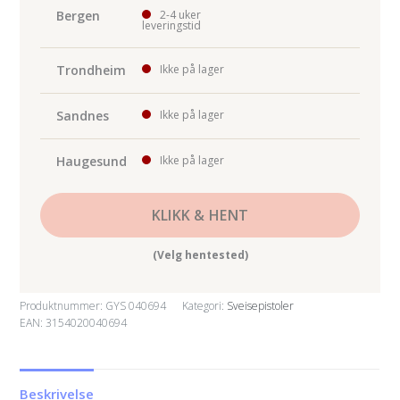
3M
Bergen
2-4 uker
leveringstid
-
STEEL/WATER
Trondheim
Ikke på lager
COOLED
(CTØ1.2mm-
Sandnes
Ikke på lager
antall
Haugesund
Ikke på lager
KLIKK & HENT
(Velg hentested)
Produktnummer:
GYS 040694
Kategori:
Sveisepistoler
EAN: 3154020040694
Beskrivelse