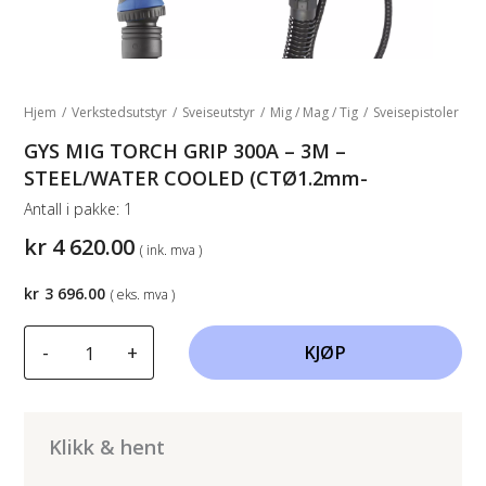
Hjem
/
Verkstedsutstyr
/
Sveiseutstyr
/
Mig / Mag / Tig
/
Sveisepistoler
GYS MIG TORCH GRIP 300A – 3M –
STEEL/WATER COOLED (CTØ1.2mm-
Antall i pakke:
1
kr
4 620.00
( ink. mva )
kr
3 696.00
( eks. mva )
GYS
-
+
KJØP
MIG
TORCH
GRIP
300A
Klikk & hent
-