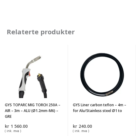
Relaterte produkter
GYS
GYS
TOPARC
Liner
MIG
carbon
TORCH
teflon
250A
-
-
4m
AIR
-
GYS TOPARC MIG TORCH 250A –
GYS Liner carbon teflon – 4m –
-
for
AIR – 3m – ALU (Ø1.2mm-M6) –
for Alu/Stainless steel Ø1 to
3m
Alu/Stainless
GRE
-
steel
kr
1 560.00
kr
240.00
ALU
Ø1
( ink. mva )
( ink. mva )