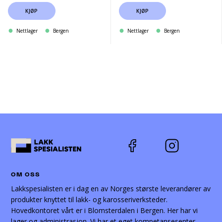
(Ø0.8mm-
KJØP
KJØP
Nettlager
Bergen
Nettlager
Bergen
OM OSS
Lakkspesialisten er i dag en av Norges største leverandører av
produkter knyttet til lakk- og karosseriverksteder.
Hovedkontoret vårt er i Blomsterdalen i Bergen. Her har vi
lager og administrasjon. Vi har et eget kompetansesenter,