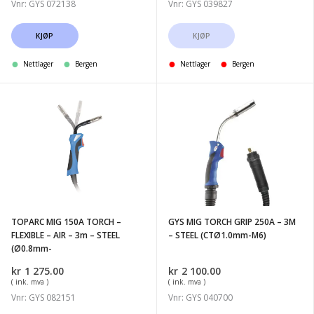
(Ø1.2mm-
to
Vnr: GYS 072138
Vnr: GYS 039827
M6)
KJØP
KJØP
-
GRE
Nettlager
Bergen
Nettlager
Bergen
TOPARC
GYS
MIG
MIG
150A
TORCH
TORCH
GRIP
-
250A
FLEXIBLE
-
-
3M
TOPARC MIG 150A TORCH –
GYS MIG TORCH GRIP 250A – 3M
AIR
-
FLEXIBLE – AIR – 3m – STEEL
– STEEL (CTØ1.0mm-M6)
-
STEEL
(Ø0.8mm-
3m
(CTØ1.0mm-
kr
1 275.00
kr
2 100.00
-
M6)
( ink. mva )
( ink. mva )
STEEL
Vnr: GYS 082151
Vnr: GYS 040700