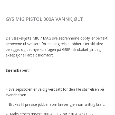
GYS MIG PISTOL 300A VANNKJØLT
De væskekjølte MIG / MAG sveisebrennerne oppfyller perfekt
behovene til sveisere for en lang rekke jobber. Det sklisikre
belegget og det nye kulefugen på GRIP-håndtaket gir deg
eksepsjonell arbeidskomfo
rt.
Egenskaper:
– Sveisepistolen er veldig verdsatt for den lille størrelsen på
svanehalsen.
– Brukes til presise jobber som krever gjennomsnittlig kraft.
– Maks strøm (Imax): 300 A: CO2 og 270 A: Ar / CO2