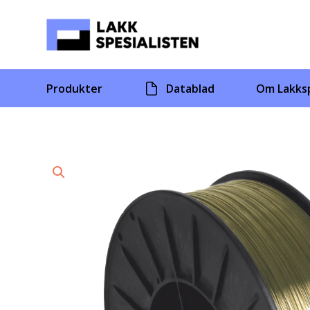
Skip
to
content
Produkter
Datablad
Om Lakksp