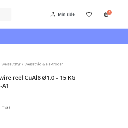
0
Min side
/
Sveiseutstyr
/
Sveisetråd & elektroder
ire reel CuAl8 Ø1.0 – 15 KG
l-A1
k. mva )