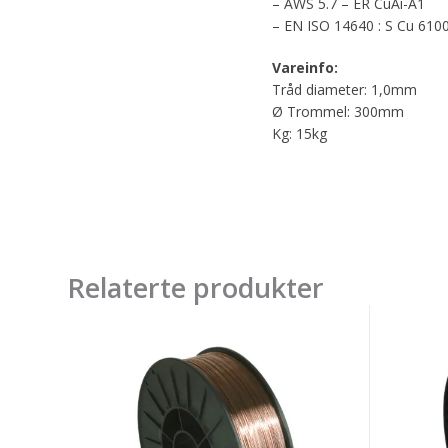
– AWS 5.7 – ER CuAi-A1
– EN ISO 14640 : S Cu 610
Vareinfo:
Tråd diameter: 1,0mm
Ø Trommel: 300mm
Kg: 15kg
Relaterte produkter
GYS
GYS
MAG
MAG
WIRE
BARE
REEL
WIRE
STEEL
REEL