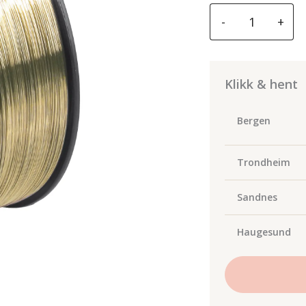
GYS
-
+
MIG
bare
wire
reel
Klikk & hent
CuAl8
Ø1.0
Bergen
-
15
Trondheim
KG
D.300
Sandnes
-
ERCuAl-
A1
Haugesund
antall