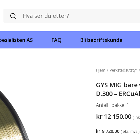
esialisten AS
FAQ
Bli bedriftskunde
Hjem
/
Verkstedsutstyr
GYS MIG bare w
D.300 – ERCuA
Antall i pakke:
1
kr
12 150.00
( in
kr
9 720.00
( eks. mva )