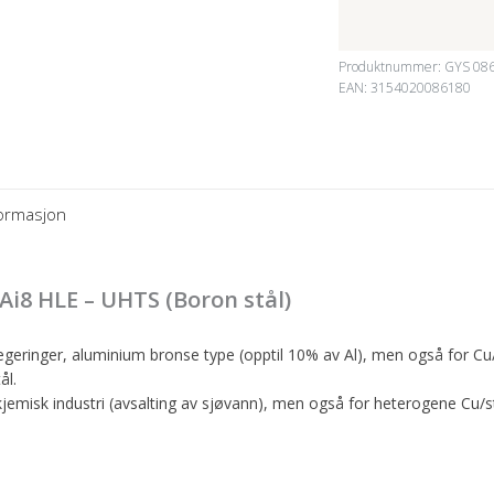
Produktnummer:
GYS 08
EAN: 3154020086180
formasjon
Ai8 HLE – UHTS (Boron stål)
legeringer, aluminium bronse type (opptil 10% av Al), men også for C
ål.
kjemisk industri (avsalting av sjøvann), men også for heterogene Cu/s