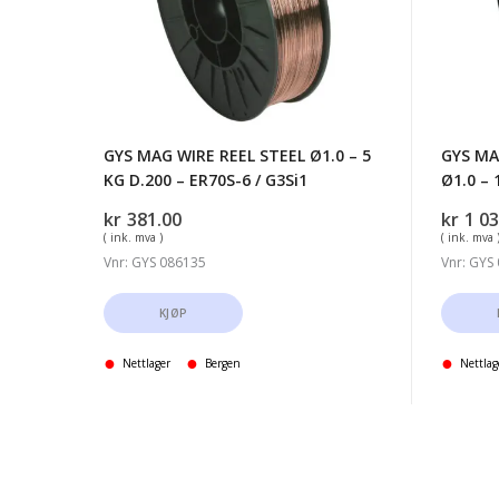
Ø1.0
STEEL
-
Ø1.0
5
-
KG
15
D.200
KG
GYS MAG WIRE REEL STEEL Ø1.0 – 5
GYS MA
-
D.300
KG D.200 – ER70S-6 / G3Si1
Ø1.0 – 
ER70S-
-
kr
381.00
kr
1 03
6
ER70S-
( ink. mva )
( ink. mva 
/
6
Vnr: GYS 086135
Vnr: GYS
G3Si1
/
KJØP
Nettlager
Bergen
Nettlag