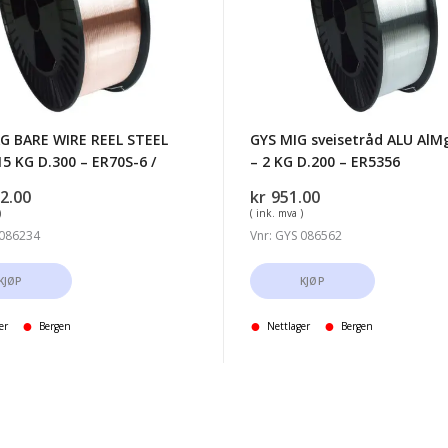
Ø1.0
-
2
KG
D.200
G BARE WIRE REEL STEEL
GYS MIG sveisetråd ALU AlM
-
15 KG D.300 – ER70S-6 /
– 2 KG D.200 – ER5356
ER5356
2.00
kr
951.00
)
( ink. mva )
 086234
Vnr: GYS 086562
KJØP
KJØP
er
Bergen
Nettlager
Bergen