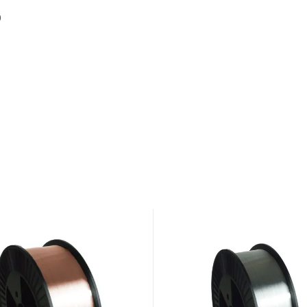
0
GYS
MIG
sveisetråd
ALU
AlMg5