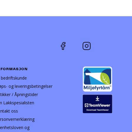
NFORMASJON
i bedriftskunde
øps- og leveringsbetingelser
tikker / Åpningstider
 Lakkspesialisten
ntakt oss
rsonvernerklæring
enhetsloven og