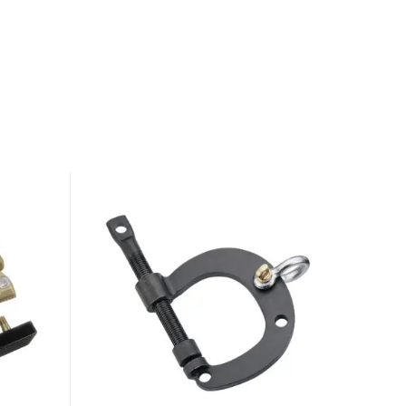
GYS
PULLING
CLAMP
TYPE
C
-
76mm