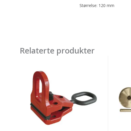
Størrelse: 120 mm
Relaterte produkter
GYS
GYS
CORNER
MC
PULLING
PHER
CLAMP
KIT
(ref.
(A)
133)