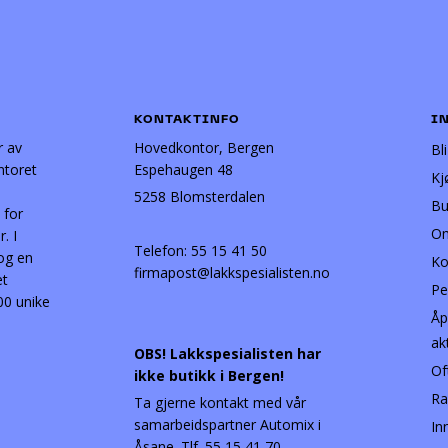
KONTAKTINFO
I
r av
Hovedkontor, Bergen
Bl
ntoret
Espehaugen 48
Kj
5258 Blomsterdalen
Bu
 for
Om
. I
Telefon:
55 15 41 50
 og en
Ko
firmapost@lakkspesialisten.no
et
Pe
00 unike
Åp
ak
OBS! Lakkspesialisten har
Of
ikke butikk i Bergen!
Ra
Ta gjerne kontakt med vår
samarbeidspartner Automix i
In
Åsane. Tlf. 55 15 41 70.