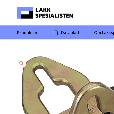
Skip
to
content
Produkter
Datablad
Om Lakksp