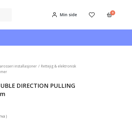
0
Min side
arosseri installasjoner
/
Rettejig & elektronisk
mmer
UBLE DIRECTION PULLING
mm
mva )