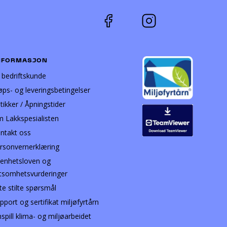
NFORMASJON
i bedriftskunde
øps- og leveringsbetingelser
tikker / Åpningstider
 Lakkspesialisten
ntakt oss
rsonvernerklæring
enhetsloven og
tsomhetsvurderinger
te stilte spørsmål
pport og sertifikat miljøfyrtårn
nspill klima- og miljøarbeidet