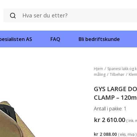
esialisten AS
FAQ
Bli bedriftskunde
Hjem
/
Spanesi lakk og k
måling
/
Tilbehør
/
Kle
GYS LARGE DO
CLAMP – 120
Antall i pakke:
1
kr
2 610.00
( ink. 
kr
2 088.00
( eks. mva )