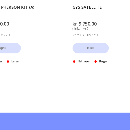
 PHERSON KIT (A)
GYS SATELLITE
0.00
kr
9 750.00
)
( ink. mva )
 052703
Vnr: GYS 052710
KJØP
KJØP
er
Bergen
Nettlager
Bergen