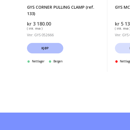
GYS CORNER PULLING CLAMP (ref.
GYS MC
133)
kr
3 180.00
kr
5 13
( ink. mva )
( ink. mva 
Vnr: GYS 052666
Vnr: GYS
KJØP
Nettlager
Bergen
Nettlag