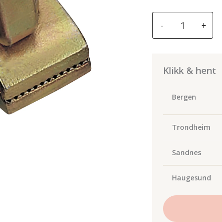
GYS
-
+
LARGE
DOUBLE
DIRECTION
PULLING
Klikk & hent
CLAMP
-
Bergen
120mm
antall
Trondheim
Sandnes
Haugesund