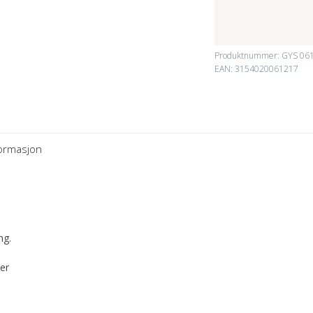
Produktnummer:
GYS 06
EAN: 3154020061217
formasjon
ng.
ger