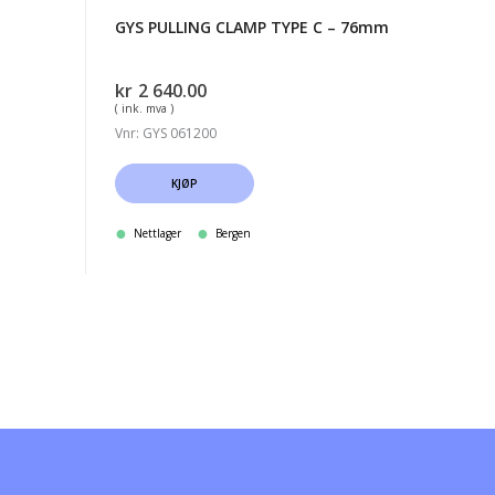
GYS PULLING CLAMP TYPE C – 76mm
kr
2 640.00
( ink. mva )
Vnr: GYS 061200
KJØP
Nettlager
Bergen