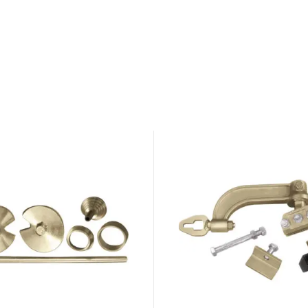
GYS
SATELLITE
SON