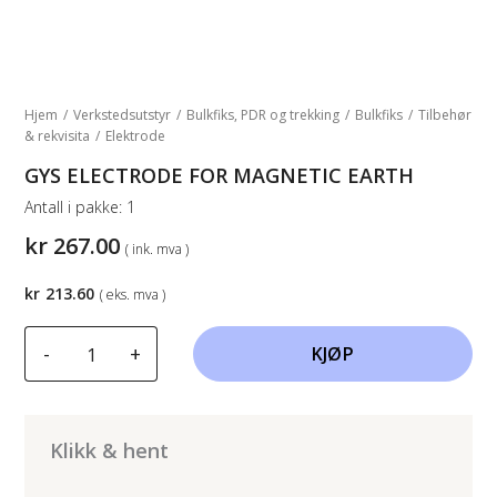
Hjem
/
Verkstedsutstyr
/
Bulkfiks, PDR og trekking
/
Bulkfiks
/
Tilbehør
& rekvisita
/
Elektrode
GYS ELECTRODE FOR MAGNETIC EARTH
Antall i pakke:
1
kr
267.00
( ink. mva )
kr
213.60
( eks. mva )
GYS
-
+
KJØP
ELECTRODE
FOR
MAGNETIC
EARTH
Klikk & hent
antall