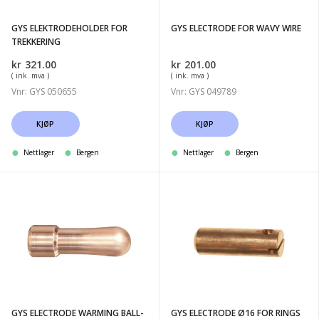
GYS ELEKTRODEHOLDER FOR
GYS ELECTRODE FOR WAVY WIRE
TREKKERING
kr
321.00
kr
201.00
( ink. mva )
( ink. mva )
Vnr: GYS 050655
Vnr: GYS 049789
KJØP
KJØP
Nettlager
Bergen
Nettlager
Bergen
GYS
GYS
ELECTRODE
ELECTRODE
WARMING
Ø16
BALL-
FOR
POINT
RINGS
Ø
8x16
16
GYS ELECTRODE WARMING BALL-
GYS ELECTRODE Ø16 FOR RINGS