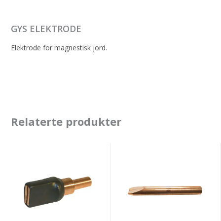
GYS ELEKTRODE
Elektrode for magnestisk jord.
Relaterte produkter
GYS
GYS
ELEKTRODEHOLDER
ELECTRODE
FOR
FOR
TREKKERING
WAVY
WIRE