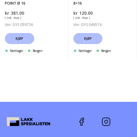
POINT Ø 16
8×16
kr
381.00
kr
120.00
( ink. mva )
( ink. mva )
Vnr: GYS 059726
Vnr: GYS 049574
KJØP
KJØP
Nettlager
Bergen
Nettlager
Bergen