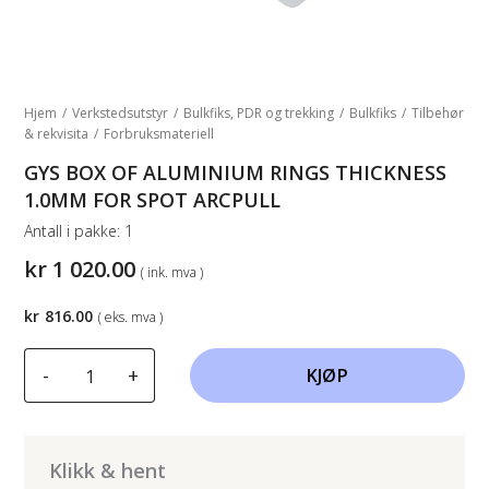
Hjem
/
Verkstedsutstyr
/
Bulkfiks, PDR og trekking
/
Bulkfiks
/
Tilbehør
& rekvisita
/
Forbruksmateriell
GYS BOX OF ALUMINIUM RINGS THICKNESS
1.0MM FOR SPOT ARCPULL
Antall i pakke:
1
kr
1 020.00
( ink. mva )
kr
816.00
( eks. mva )
GYS
-
+
KJØP
BOX
OF
ALUMINIUM
RINGS
Klikk & hent