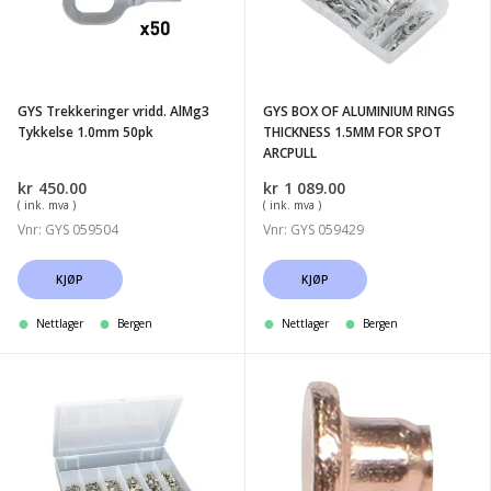
AlMg3
ALUMINIUM
Tykkelse
RINGS
1.0mm
THICKNESS
50pk
1.5MM
GYS Trekkeringer vridd. AlMg3
GYS BOX OF ALUMINIUM RINGS
FOR
Tykkelse 1.0mm 50pk
THICKNESS 1.5MM FOR SPOT
SPOT
ARCPULL
ARCPULL
kr
450.00
kr
1 089.00
( ink. mva )
( ink. mva )
Vnr: GYS 059504
Vnr: GYS 059429
KJØP
KJØP
Nettlager
Bergen
Nettlager
Bergen
GYS
GYS
BOX
100
OF
RIVETS
6
DIAM.