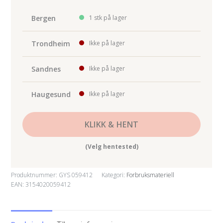
THICKNESS
1.0MM
Bergen
1 stk på lager
FOR
SPOT
Trondheim
Ikke på lager
ARCPULL
antall
Sandnes
Ikke på lager
Haugesund
Ikke på lager
KLIKK & HENT
(Velg hentested)
Produktnummer:
GYS 059412
Kategori:
Forbruksmateriell
EAN: 3154020059412