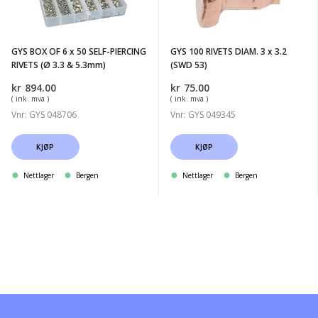
x
3
50
x
SELF-
3.2
GYS BOX OF 6 x 50 SELF-PIERCING
GYS 100 RIVETS DIAM. 3 x 3.2
PIERCING
(SWD
RIVETS (Ø 3.3 & 5.3mm)
(SWD 53)
RIVETS
53)
kr
894.00
kr
75.00
(Ø
( ink. mva )
( ink. mva )
3.3
Vnr: GYS 048706
Vnr: GYS 049345
&
5.3mm)
KJØP
KJØP
Nettlager
Bergen
Nettlager
Bergen