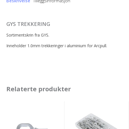
Beskrivelse
Tilleggsinformasjon
GYS TREKKERING
Sortimentskrin fra GYS.
Inneholder 1.0mm trekkeringer i aluminium for Arcpull.
Relaterte produkter
GYS
GYS
Trekkeringer
BOX
vridd.
OF