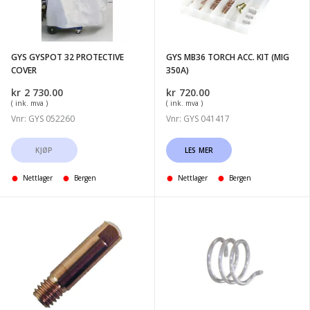
COVER
KIT
(MIG
350A)
GYS GYSPOT 32 PROTECTIVE
GYS MB36 TORCH ACC. KIT (MIG
COVER
350A)
kr
2 730.00
kr
720.00
( ink. mva )
( ink. mva )
Vnr: GYS 052260
Vnr: GYS 041417
KJØP
LES MER
Nettlager
Bergen
Nettlager
Bergen
GYS
GYS
Bag
10
of
springs
10
for
contact
Nozzle/torch
tubes
MIG