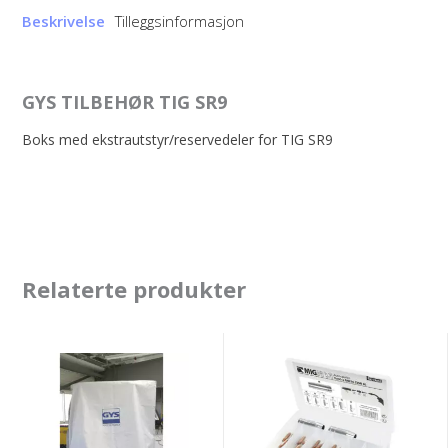
Beskrivelse
Tilleggsinformasjon
GYS TILBEHØR TIG SR9
Boks med ekstrautstyr/reservedeler for TIG SR9
Relaterte produkter
GYS
GYS
GYSPOT
MB36
32
TORCH
PROTECTIVE
ACC.