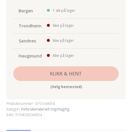
TIG
TORCH
Bergen
1 stk på lager
SR9
-
Trondheim
Ikke på lager
DC
antall
Sandnes
Ikke på lager
Haugesund
Ikke på lager
KLIKK & HENT
(Velg hentested)
Produktnummer:
GYS 044654
Kategori:
Forbruksmateriell mig/mag/tig
EAN: 3154020044654