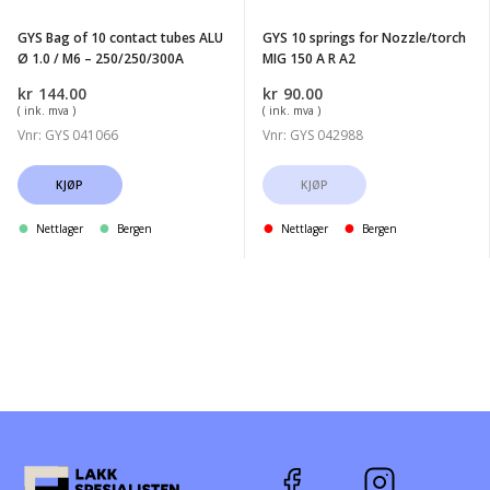
ALU
150
GYS Bag of 10 contact tubes ALU
GYS 10 springs for Nozzle/torch
Ø
A
Ø 1.0 / M6 – 250/250/300A
MIG 150 A R A2
1.0
R
kr
144.00
kr
90.00
/
A2
( ink. mva )
( ink. mva )
M6
Vnr: GYS 041066
Vnr: GYS 042988
-
250/250/300A
KJØP
KJØP
Nettlager
Bergen
Nettlager
Bergen