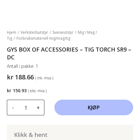
Hjem
/
Verkstedsutstyr
/
Sveiseutstyr
/
Mig / Mag /
Tig
/
Forbruksmateriell mig/mag/tig
GYS BOX OF ACCESSORIES – TIG TORCH SR9 –
DC
Antall i pakke:
1
kr
188.66
( ink. mva )
kr
150.93
( eks. mva )
GYS
-
+
KJØP
BOX
OF
ACCESSORIES
-
Klikk & hent